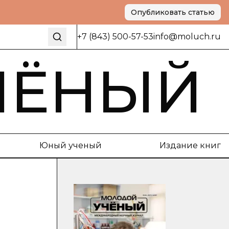
Опубликовать статью
+7 (843) 500-57-53
info@moluch.ru
ЧЁНЫЙ
Юный ученый
Издание книг