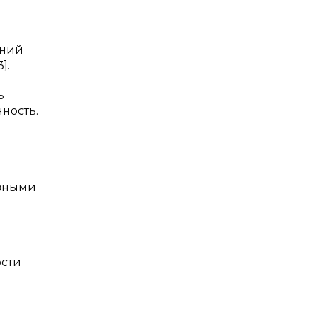
ений
].
ь
ность.
ивными
ости