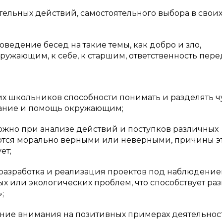
тельных действий, самостоятельного выбора в свои
едение бесед на такие темы, как добро и зло,
кружающим, к себе, к старшим, ответственность пере
х школьников способности понимать и разделять ч
дание и помощь окружающим;
можно при анализе действий и поступков различных
ются морально верными или неверными, причины э
ет;
 разработка и реализация проектов под наблюдени
х или экологических проблем, что способствует ра
;
ание внимания на позитивных примерах деятельнос