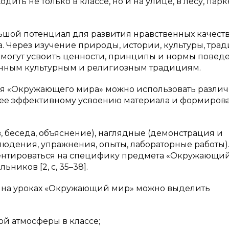
дить не только в классе, но и на улице, в лесу, парк
шой потенциал для развития нравственных качеств
. Через изучение природы, истории, культуры, тра
огут усвоить ценности, принципы и нормы поведе
ичным культурным и религиозным традициям.
ния «Окружающего мира» можно использовать разли
олее эффективному усвоению материала и формиро
з, беседа, объяснение), наглядные (демонстрация и
людения, упражнения, опыты, лабораторные работы)
ентироваться на специфику предмета «Окружающий
ников [2, с, 35–38].
ю на уроках «Окружающий мир» можно выделить
ой атмосферы в классе;