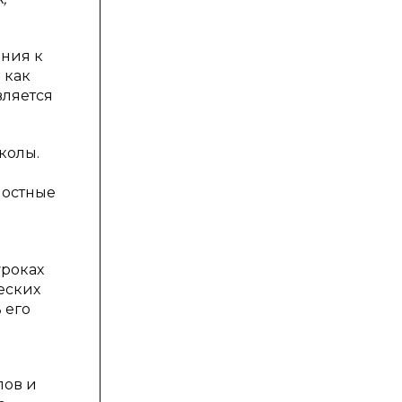
ния к
 как
вляется
колы.
ностные
уроках
еских
 его
лов и