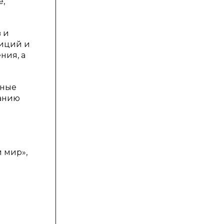
е,
 и
диций и
ния, а
чные
ванию
.
 мир»,