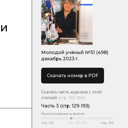
ии
Молодой учёный №51 (498)
декабрь 2023 г.
Скачать номер в PDF
Скачать часть журнала с этой
статьей
(стр.
155-156
)
:
Часть 3
(стр. 129-193)
Расположение в файле:
стр.
129
стр.
155-156
стр.
193