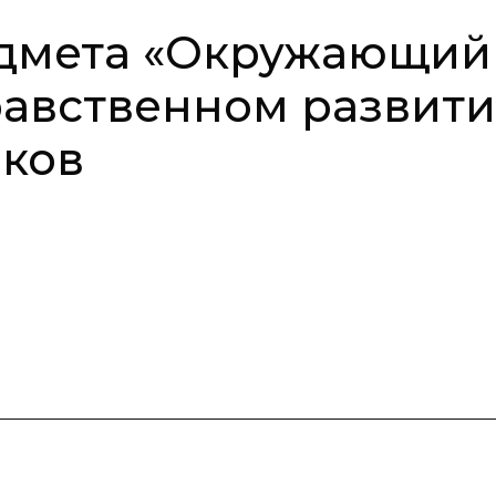
дмета «Окружающий
равственном развит
ков