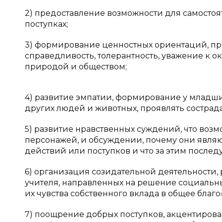
2) предоставление возможности для самостоя
поступках;
3) формирование ценностных ориентаций, пров
справедливость, толерантность, уважение к о
природой и обществом;
4) развитие эмпатии, формирование у младши
других людей и животных, проявлять состра
5) развитие нравственных суждений, что воз
персонажей, и обсуждении, почему они явля
действий или поступков и что за этим последу
6) организация созидательной деятельности,
учителя, направленных на решение социальны
их чувства собственного вклада в общее благо»
7) поощрение добрых поступков, акцентиров