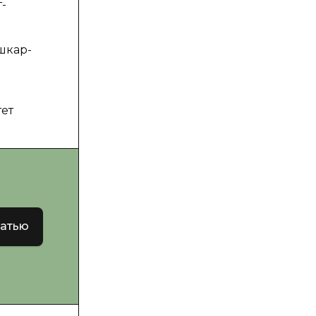
-
шкар-
ет
татью