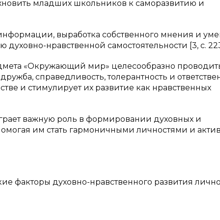
охновить младших школьников к саморазвитию и
 информации, выработка собственного мнения и ум
 духовно-нравственной самостоятельности [3, с. 223
редмета «Окружающий мир» целесообразно проводит
дружба, справедливость, толерантность и ответствен
естве и стимулирует их развитие как нравственных
играет важную роль в формировании духовных и
помогая им стать гармоничными личностями и акт
еские факторы духовно-нравственного развития личн