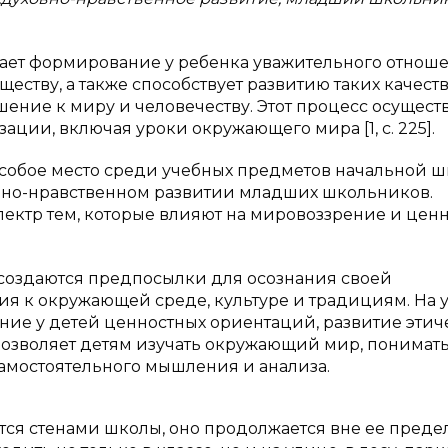
ает формирование у ребенка уважительного отноше
ществу, а также способствует развитию таких качеств
шение к миру и человечеству. Этот процесс осущест
ации, включая уроки окружающего мира [1, с. 225].
обое место среди учебных предметов начальной ш
вно-нравственном развитии младших школьников.
ектр тем, которые влияют на мировоззрение и цен
 создаются предпосылки для осознания своей
ия к окружающей среде, культуре и традициям. На 
е у детей ценностных ориентаций, развитие этич
озволяет детям изучать окружающий мир, понимать
самостоятельного мышления и анализа.
ся стенами школы, оно продолжается вне ее преде