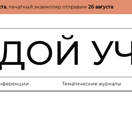
ста
, печатный экземпляр отправим
26 августа
ДОЙ У
нференции
Тематические журналы