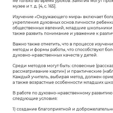
не только во время уроков. Занятия могут прохо
музее и т. д. [4, с. 165].
Изучение «Окружающего мира» включает боль
укрепления духовных основ личности ребенка
общественных явлений, младшие школьники м
также развить понимание и уважение к разл
Важно также отметить, что в процессе изуче
методы и формы работы, что способствуют б
духовно-нравственных качеств у детей.
Среди методов могут быть: словесные (расска
рассматривание картин) и практические (наб
Каждый учитель, выбирая метод, должен ори
а также возрастные особенности младших школь
В работе по духовно-нравственному развити
следующие условия:
1) создание благоприятной и доброжелательн