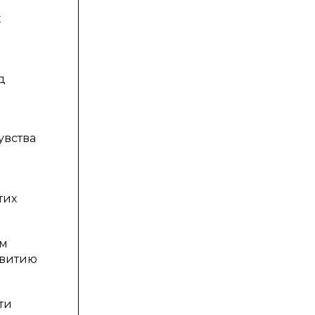
х
д
увства
тих
ем
звитию
ти