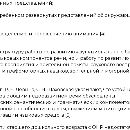
нных представлений;
е ребенком развернутых представлений об окружаю
пределению и переключению внимания [4].
 структуру работы по развитию «функционального б
ыковых компонентов речи, но и работу по развитию
о восприятия и зрительной памяти, слухового восп
 и графомоторных навыков, зрительной и моторной
в, Р. Е. Левина, С. Н. Шаховская указывают, что устой
ов с общим недоразвитием речи обусловлены
ких, семантических и грамматических компоненто
вной способности в целом, снижением мотивации 
зации языковых средств [5].
 дети старшего дошкольного возраста с ОНР недостат