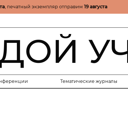
ста
, печатный экземпляр отправим
19 августа
ДОЙ У
нференции
Тематические журналы