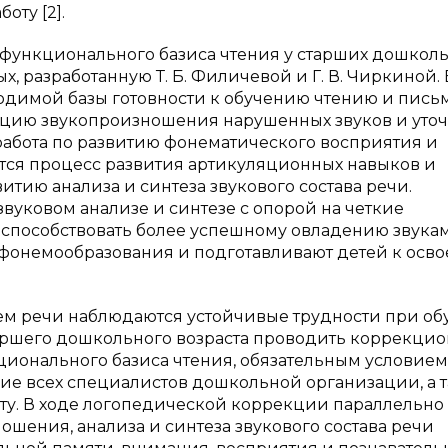
ту [2].
функционального базиса чтения у старших дошкол
, разработанную Т. Б. Филичевой и Г. В. Чиркиной. 
димой базы готовности к обучению чтению и письм
кцию звукопроизношения нарушенных звуков и уто
абота по развитию фонематического восприятия и
тся процесс развития артикуляционных навыков и
итию анализа и синтеза звукового состава речи.
звуковом анализе и синтезе с опорой на четкие
 способствовать более успешному овладению звука
с фонемообразования и подготавливают детей к осв
ием речи наблюдаются устойчивые трудности при о
таршего дошкольного возраста проводить коррекцио
ионального базиса чтения, обязательным условием
ие всех специалистов дошкольной организации, а 
у. В ходе логопедической коррекции параллельно
ошения, анализа и синтеза звукового состава речи