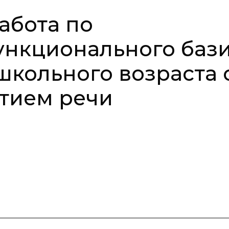
абота по
нкционального баз
школьного возраста 
тием речи