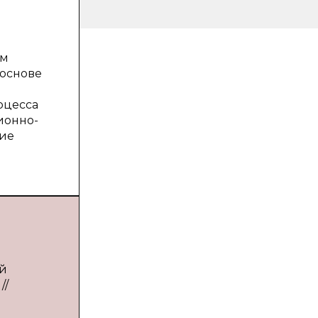
им
 основе
оцесса
ионно-
кие
ей
//