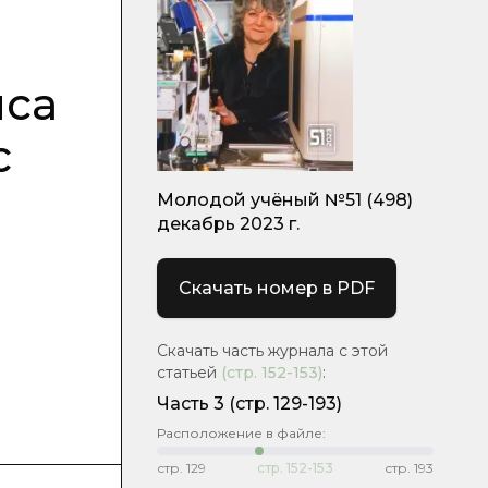
иса
с
Молодой учёный №51 (498)
декабрь 2023 г.
Скачать номер в PDF
Скачать часть журнала с этой
статьей
(стр.
152-153
)
:
Часть 3
(стр. 129-193)
Расположение в файле:
стр.
129
стр.
152-153
стр.
193