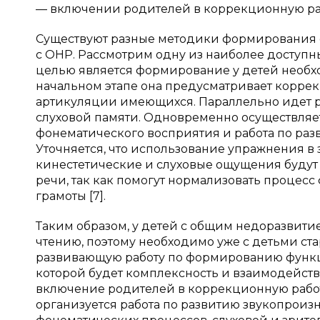
— включении родителей в коррекционную рабо
Существуют разные методики формирования 
с ОНР. Рассмотрим одну из наиболее доступных
целью является формирование у детей необхо
начальном этапе она предусматривает корре
артикуляции имеющихся. Параллельно идет р
слуховой памяти. Одновременно осуществляе
фонематического восприятия и работа по разв
Уточняется, что использование упражнения в 
кинестетические и слуховые ощущения будут
речи, так как помогут нормализовать процес
грамоты [7].
Таким образом, у детей с общим недоразвит
чтению, поэтому необходимо уже с детьми с
развивающую работу по формированию функц
которой будет комплексность и взаимодейств
включение родителей в коррекционную работ
организуется работа по развитию звукопроизн