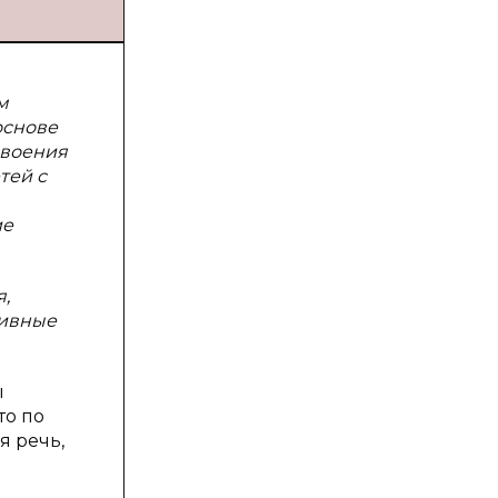
м
основе
своения
тей с
ие
,
сивные
ы
то по
я речь,