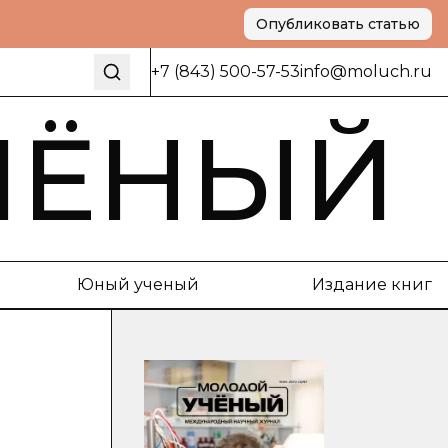
Опубликовать статью
+7 (843) 500-57-53
info@moluch.ru
ЧЁНЫЙ
Юный ученый
Издание книг