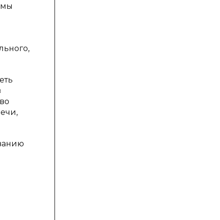
змы
льного,
еть
в
во
ечи,
ованию