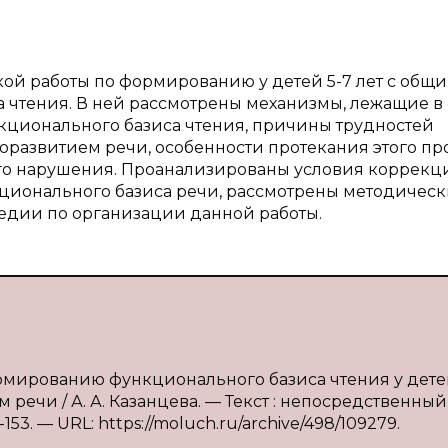
ой работы по формированию у детей 5-7 лет с общ
 чтения. В ней рассмотрены механизмы, лежащие в
кционального базиса чтения, причины трудностей
доразвитием речи, особенности протекания этого пр
ого нарушения. Проанализированы условия коррекц
ионального базиса речи, рассмотрены методичес
едии по организации данной работы.
формированию функционального базиса чтения у дет
ечи / А. А. Казанцева. — Текст : непосредственный 
153. — URL: https://moluch.ru/archive/498/109279.