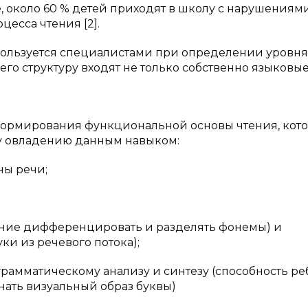
ике, около 60 % детей приходят в школу с нарушениям
есса чтения [2].
пользуется специалистами при определении уровня
его структуру входят не только собственно языковы
 формирования функциональной основы чтения, кот
у овладению данным навыком:
ы речи;
ение дифференцировать и разделять фонемы) и
и из речевого потока);
грамматическому анализу и синтезу (способность ре
нать визуальный образ буквы)