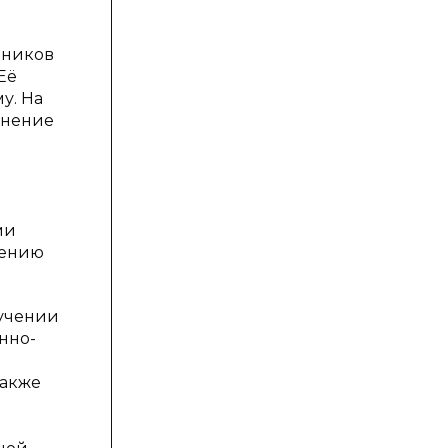
ьников
Её
у. На
чнение
ми
оению
бучении
нно-
также