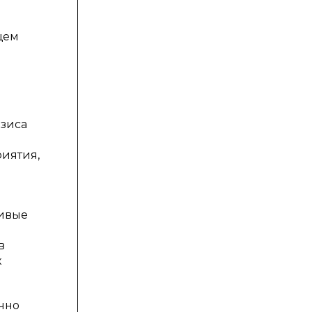
щем
азиса
риятия,
чивые
в
к
очно