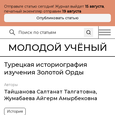
Отправьте статью сегодня! Журнал выйдет
15 августа
,
печатный экземпляр отправим
19 августа
Опубликовать статью
МОЛОДОЙ УЧЁНЫЙ
Турецкая историография
изучения Золотой Орды
Авторы
Тайшанова Салтанат Талгатовна
,
Жумабаева Айгерм Амырбековна
История