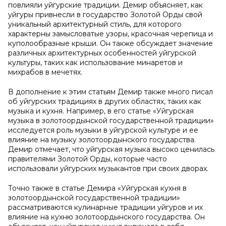
повлияли уйгурские традиции. Демир объясняет, как
уйгуры привнесли в государство Золотой Орды свой
уникальный архитектурный стиль, для которого
характерны замысловатые узоры, красочная черепица и
куполообразные крыши. Он также обсуждает значение
различных архитектурных особенностей уйгурской
культуры, таких как использование минаретов и
михрабов в мечетях.
В дополнение к этим статьям Демир также много писал
об уйгурских традициях в других областях, таких как
музыка и кухня. Например, в его статье «Уйгурская
музыка в золотоордынской государственной традиции»
исследуется роль музыки в уйгурской культуре и ее
влияние на музыку золотоордынского государства.
Демир отмечает, что уйгурская музыка высоко ценилась
правителями Золотой Орды, которые часто
использовали уйгурских музыкантов при своих дворах.
Точно также в статье Демира «Уйгурская кухня в
золотоордынской государственной традиции»
рассматриваются кулинарные традиции уйгуров и их
влияние на кухню золотоордынского государства. Он