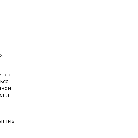
х
ерез
ться
янной
ал и
онных