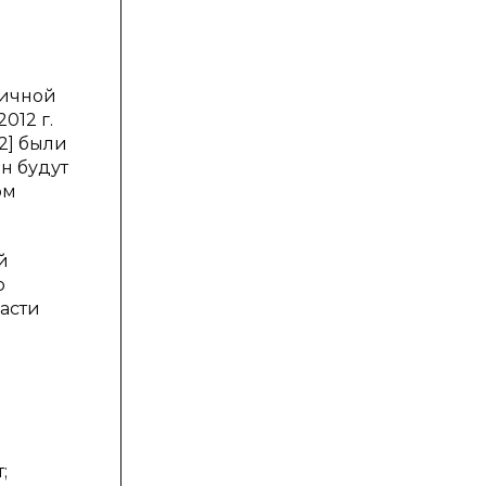
личной
012 г.
2] были
н будут
ом
й
о
асти
;