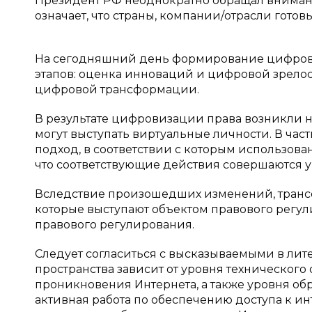
Президент РФ неоднократно обращал внимани
означает, что страны, компании/отрасли готов
На сегодняшний день формирование цифрово
этапов: оценка инноваций и цифровой зрело
цифровой трансформации.
В результате цифровизации права возникли 
могут выступать виртуальные личности. В ча
подход, в соответствии с которым использова
что соответствующие действия совершаются у
Вследствие произошедших изменений, транс
которые выступают объектом правового регул
правового регулирования.
Следует согласиться с высказываемыми в лит
пространства зависит от уровня технического
проникновения Интернета, а также уровня обр
активная работа по обеспечению доступа к инт