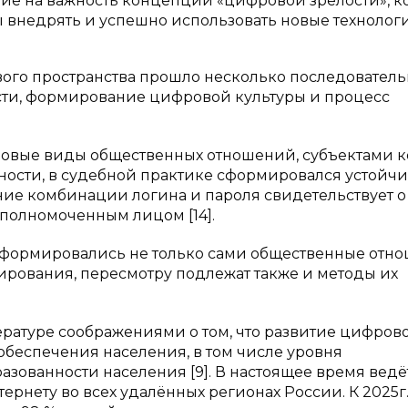
е на важность концепции «цифровой зрелости», к
ы внедрять и успешно использовать новые технологии
го пространства прошло несколько последовател
сти, формирование цифровой культуры и процесс
новые виды общественных отношений, субъектами к
стности, в судебной практике сформировался устойч
ние комбинации логина и пароля свидетельствует о 
полномоченным лицом [14].
формировались не только сами общественные отно
ирования, пересмотру подлежат также и методы их
ературе соображениями о том, что развитие цифров
 обеспечения населения, в том числе уровня
азованности населения [9]. В настоящее время ведё
ернету во всех удалённых регионах России. К 2025г