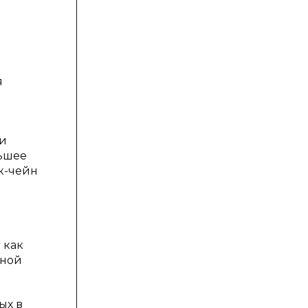
я
ии
льшее
к-чейн
 как
нной
ых в