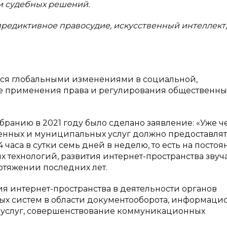
и судебных решений.
предиктивное правосудие, искусственный интеллект,
ся глобальными изменениями в социальной,
ре применения права и регулирования общественны
анию в 2021 году было сделано заявление: «Уже ч
венных и муниципальных услуг должно предоставля
аса в сутки семь дней в неделю, то есть на посто
 технологий, развития интернет-пространства звуч
отяжении последних лет.
ия интернет-пространства в деятельности органов
ых систем в области документооборота, информаци
х услуг, совершенствование коммуникационных