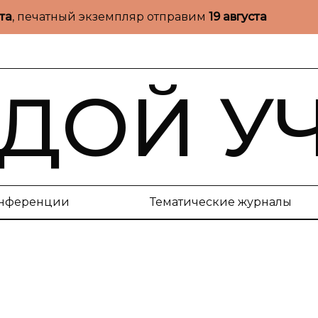
ста
, печатный экземпляр отправим
19 августа
ДОЙ У
нференции
Тематические журналы