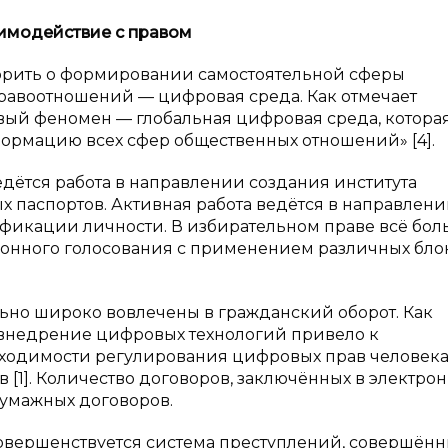
аимодействие с
правом
орить о формировании самостоятельной сферы
авоотношений — цифровая среда. Как отмечает
вый феномен — глобальная цифровая среда, котора
ормацию всех сфер общественных отношений» [4].
едётся работа в направлении создания института
 паспортов. Активная работа ведётся в направлен
фикации личности. В избирательном праве всё бо
ронного голосования с применением различных бло
но широко вовлечены в гражданский оборот. Как
, внедрение цифровых технологий привело к
ходимости регулирования цифровых прав человека
[1]. Количество договоров, заключённых в электро
бумажных договоров.
совершенствуется система преступлений, совершённ