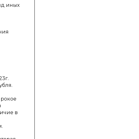
яд иных
ния
23г.
убля.
ирокое
в
ичие в
.