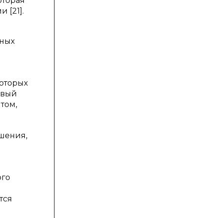
оторая
 [21].
ьных
оторых
ивый
том,
шения,
ого
тся
.