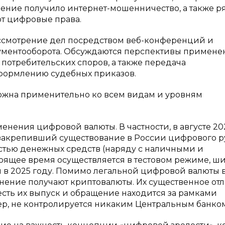
ение получило интернет-мошенничество, а также р
т цифровые права.
ссмотрение дел посредством веб-конференций и
ументооборота. Обсуждаются перспективы примене
потребительских споров, а также передача
формлению судебных приказов.
ожна применительно ко всем видам и уровням
нения цифровой валюты. В частности, в августе 20
 закрепивший существование в России цифрового р
стью денежных средств (наряду с наличными и
стоящее время осуществляется в тестовом режиме, ш
 в 2025 году. Помимо легальной цифровой валюты 
нение получают криптовалюты. Их существенное отл
 есть их выпуск и обращение находится за рамками
ер, не контролируется никаким Центральным банком