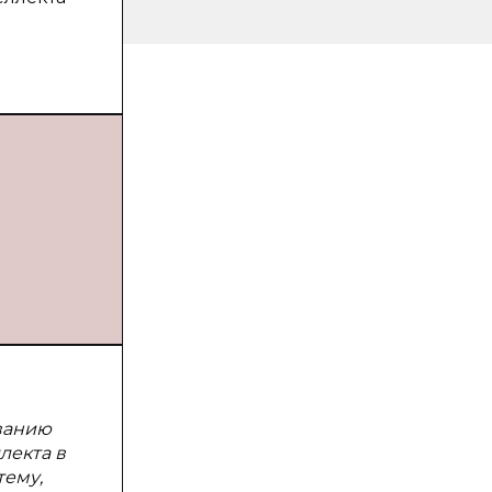
ванию
лекта в
тему,