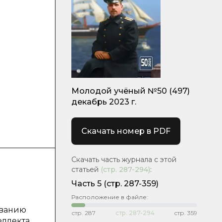
Молодой учёный №50 (497)
декабрь 2023 г.
Скачать номер в PDF
Скачать часть журнала с этой
статьей
(стр.
287-294
)
:
Часть 5
(стр. 287-359)
Расположение в файле:
ованию
стр.
287
стр.
287-294
стр.
359
еллекта