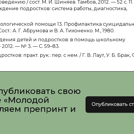
ению / сост. М. И. Шиняев. Тамбов, 2012. — 52 с. 11.
ждение подростков: система работы, диагностика,
ихологической помощи 13. Профилактика суицидаль
: А. Г. Абрумова и В. А. Тихоненко. М., 1980.
едения детей и подростков: в помощь школьному
2012. — № 3. — С. 59–83.
ков: практ. рук.: пер. с нем. / Г. В. Лаут, У. Б. Брак, 
публиковать свою
е «Молодой
Опубликовать с
вляем препринт и