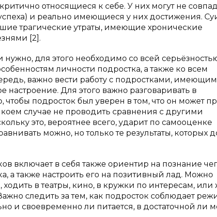
критично относящиеся к себе. У них могут не совпа
успеха) и реально имеющиеся у них достижения. С
сшие трагические утраты, имеющие хронические
нями [2].
нужно, для этого необходимо со всей серьёзность
обенностям личности подростка, а также ко всем
редь, важно вести работу с подростками, имеющи
 настроение. Для этого важно разговаривать в
 чтобы подросток был уверен в том, что он может п
в коем случае не проводить сравнения с другими
ольку это, вероятнее всего, ударит по самооценке
равнивать можно, но только те результаты, которых д
в включает в себя также ориентир на познание чег
а, а также настроить его на позитивный лад. Можно
 ходить в театры, кино, в кружки по интересам, или
Важно следить за тем, как подросток соблюдает реж
ьно и своевременно ли питается, в достаточной ли 