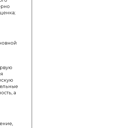
ого
ерно
ценка;
сновной
ервую
ия
ескую
тельные
ость, а
а
ение,