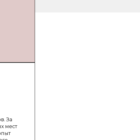
в. За
х мест
опыт