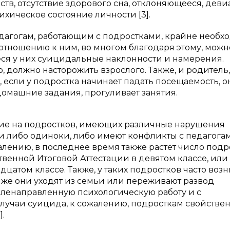
тв, отсутствие здорового сна, отклоняющееся, деви
ихическое состояние личности [3].
едагогам, работающим с подростками, крайне необх
тношению к ним, во многом благодаря этому, можн
я у них суицидальные наклонности и намерения.
 должно насторожить взрослого. Также, и родитель,
, если у подростка начинает падать посещаемость, о
домашние задания, прогуливает занятия.
ние на подростков, имеющих различные нарушения
 либо одиноки, либо имеют конфликты с педагогам
жалению, в последнее время также растёт число подр
венной Итоговой Аттестации в девятом классе, или
цатом классе. Также, у таких подростков часто воз
же они уходят из семьи или переживают развод
еленаправленную психологическую работу и с
случаи суицида, к сожалению, подросткам свойстве
.