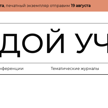
ста
, печатный экземпляр отправим
19 августа
ДОЙ У
нференции
Тематические журналы