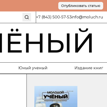
Опубликовать статью
+7 (843) 500-57-53
info@moluch.ru
ЧЁНЫЙ
Юный ученый
Издание книг