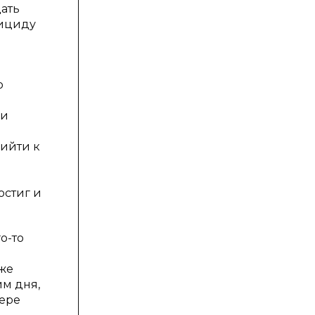
дать
уициду
ю
ми
рийти к
остиг и
о-то
 же
им дня,
мере