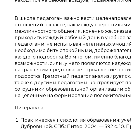
находится на свежем воздухе, подвижен ли он
В школе педагогам важно вести целенаправл
отношений в классе, как между сверстниками,
межличностного общения, конечно же, оказыва
приходить каждый рабочий день в учебное за
педагогами, не испытывая негативных эмоций.
необходимо быть спокойными, доброжелател
каждого подростка. Во многом, именно благо
возможности, силы, у него появляются надежд
направлении предполагает проявление понима
подростка. Грамотный педагог анализирует с
также с другими педагогами, контролирует по
сотрудники образовательной организации об
нацеленные на формирование положительных ц
Литература:
Практическая психология образования: учеб. 
Дубровиной. СПб.: Питер, 2004. — 592 с. 10