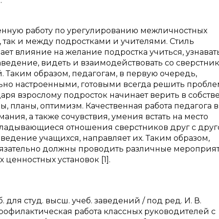
.
енную работу по урегулированию межличностных
 так и между подростками и учителями. Стиль
ет влияние на желание подростка учиться, узнавать
ведение, видеть и взаимодействовать со сверстник
 Таким образом, педагогам, в первую очередь,
ьно настроенными, готовыми всегда решить пробле
даря взрослому подросток начинает верить в собст
ы, планы, оптимизм. Качественная работа педагога в
ния, а также сочувствия, умения встать на место
кладывающиеся отношения сверстников друг с друго
ведение учащихся, направляет их. Таким образом,
язательно должны проводить различные мероприят
енностных установок [1].
для студ. высш. учеб. заведений / под ред. И. В.
. Профилактическая работа классных руководителей с