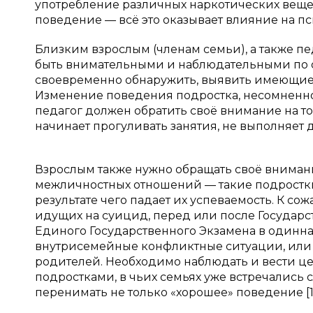
употребление различных наркотических вещес
поведение — всё это оказывает влияние на пс
Близким взрослым (членам семьи), а также п
быть внимательными и наблюдательными по о
своевременно обнаружить, выявить имеющиес
Изменение поведения подростка, несомненно,
педагог должен обратить своё внимание на то
начинает прогуливать занятия, не выполняет 
Взрослым также нужно обращать своё внима
межличностных отношений — такие подростки
результате чего падает их успеваемость. К со
идущих на суицид, перед или после Государст
Единого Государственного Экзамена в одиннад
внутрисемейные конфликтные ситуации, или 
родителей. Необходимо наблюдать и вести ц
подростками, в чьих семьях уже встречались 
перенимать не только «хорошее» поведение [1]