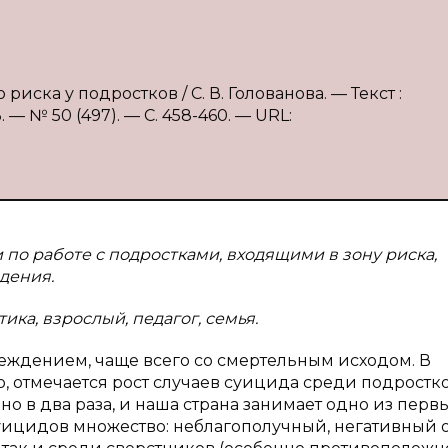
иска у подростков / С. В. Голованова. — Текст :
— № 50 (497). — С. 458-460. — URL:
по работе с подростками, входящими в зону риска,
дения.
ика, взрослый, педагог, семья.
ждением, чаще всего со смертельным исходом. В
, отмечается рост случаев суицида среди подростко
 в два раза, и наша страна занимает одно из первы
уицидов множество: неблагополучный, негативный 