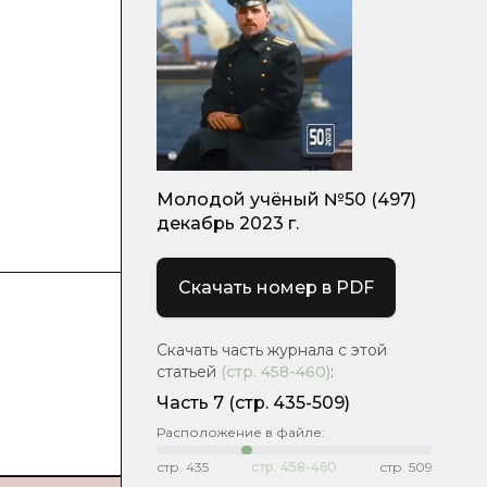
Молодой учёный №50 (497)
декабрь 2023 г.
Скачать номер в PDF
Скачать часть журнала с этой
статьей
(стр.
458-460
)
:
Часть 7
(стр. 435-509)
Расположение в файле:
стр.
435
стр.
458-460
стр.
509