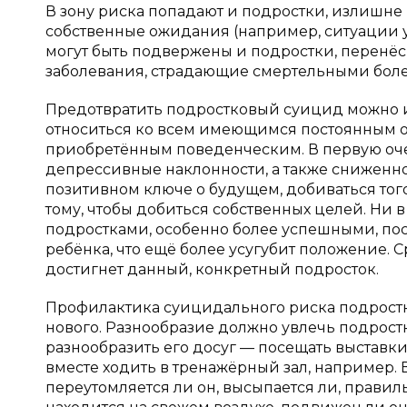
В зону риска попадают и подростки, излишне 
собственные ожидания (например, ситуации 
могут быть подвержены и подростки, перенё
заболевания, страдающие смертельными болез
Предотвратить подростковый суицид можно и 
относиться ко всем имеющимся постоянным ос
приобретённым поведенческим. В первую оче
депрессивные наклонности, а также сниженное
позитивном ключе о будущем, добиваться того,
тому, чтобы добиться собственных целей. Ни 
подростками, особенно более успешными, поск
ребёнка, что ещё более усугубит положение. С
достигнет данный, конкретный подросток.
Профилактика суицидального риска подростко
нового. Разнообразие должно увлечь подростк
разнообразить его досуг — посещать выставки,
вместе ходить в тренажёрный зал, например. 
переутомляется ли он, высыпается ли, правил