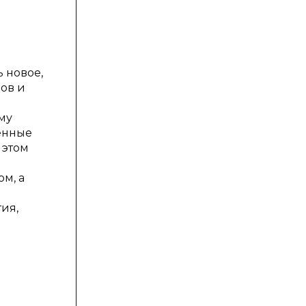
 новое,
ов и
му
венные
 этом
м, а
ия,