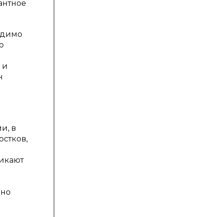
антное
одимо
о
 и
н
и, в
остков,
никают
нно