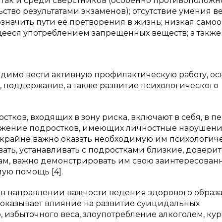
 так и среди сверстников (особенно противоположн
ьство результатами экзаменов); отсутствие умения в
означить пути её претворения в жизнь; низкая самоо
еся употреблением запрещённых веществ; а также
димо вести активную профилактическую работу, о
 поддержание, а также развитие психологического
ков, входящих в зону риска, включают в себя, в п
ружение подростков, имеющих личностные нарушен
м крайне важно оказать необходимую им психологич
вать, устанавливать с подростками близкие, довери
гам, важно демонстрировать им свою заинтересованн
ую помощь [4].
 в направлении важности ведения здорового образ
о оказывает влияние на развитие суицидальных
 избыточного веса, злоупотребление алкоголем, кур