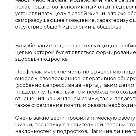
межличностных взаимодействий, как в семье,
пола), педагогов (конфликтный опыт; недовол
устанавливать цель в своей жизни, а также об
саморазрушающее поведение, характеризующе
отсутствие общей идеологии в обществе.
Во избежание подростковых суицидов необхо
целью которой будет являться формирование,
здоровья подростка.
Профилактические меры по выявлению подрост
очередь, своевременное, оперативное обна
(особенно депрессивные черты), таким детя
поддержку. Также, важно и необходимо созда
отношения, как и членам семьи, так и педаго
также стремление понять и оказать необходим
Очень важно вести профилактическую работу
жизни, поскольку в значительной степени эт
наклонностей у подростков. Наличие лишнего,