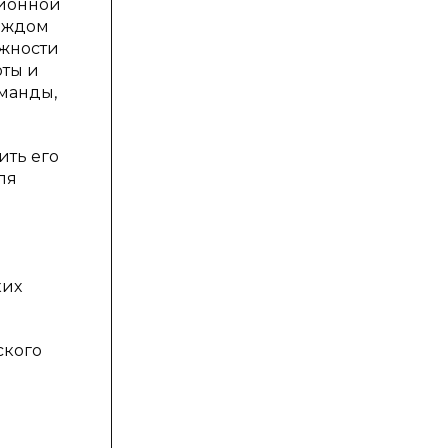
ционной
каждом
ожности
оты и
оманды,
ить его
ля
ких
ского