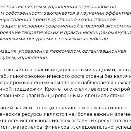
состояния системы управления персоналом на
м собственности заключается в изучении эффектив
существления производственно-хозяйственной
низации в условиях современной аграрной экономики
рование теоретических и практических рекомендац
ческими ресурсами в сельском хозяйстве.
изация, управление персоналом, организационная
есурсы, управление.
ого хозяйства квалифицированными кадрами, всег
табильного экономического роста страны без налич
агропромышленных комплексах наблюдается нехват
ной поддержки. Кроме того, сталкиваются с острой
связанных с квалифицированными специалистами.
аций зависит от рационального и результативного
веческие ресурсы являются наиболее важным элеме
вность использования всех остальных ресурсов во
земли, материалов, финансов и, следовательно, успе