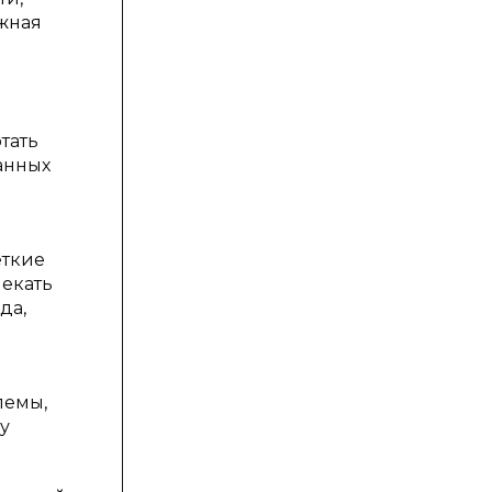
ажная
тать
анных
еткие
лекать
да,
лемы,
у