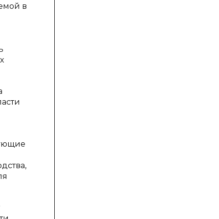
емой в
ь
х
а
ласти
вующие
дства,
ля
ти,