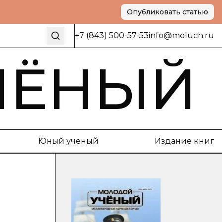
Опубликовать статью
+7 (843) 500-57-53
info@moluch.ru
ЧЁНЫЙ
Юный ученый
Издание книг