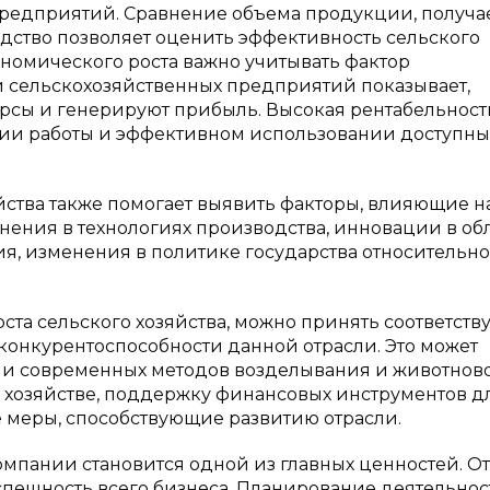
редприятий. Сравнение объема продукции, получа
водство позволяет оценить эффективность сельского
кономического роста важно учитывать фактор
и сельскохозяйственных предприятий показывает,
урсы и генерируют прибыль. Высокая рентабельност
ции работы и эффективном использовании доступны
йства также помогает выявить факторы, влияющие н
енения в технологиях производства, инновации в об
я, изменения в политике государства относительно
та сельского хозяйства, можно принять соответст
онкурентоспособности данной отрасли. Это может
 и современных методов возделывания и животново
 хозяйстве, поддержку финансовых инструментов д
 меры, способствующие развитию отрасли.
мпании становится одной из главных ценностей. От
пешность всего бизнеса. Планирование деятельнос