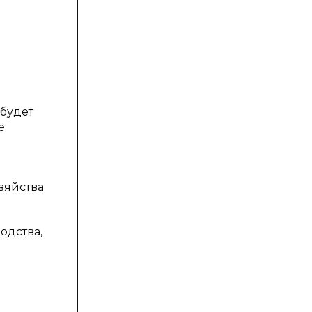
 будет
е
зяйства
одства,