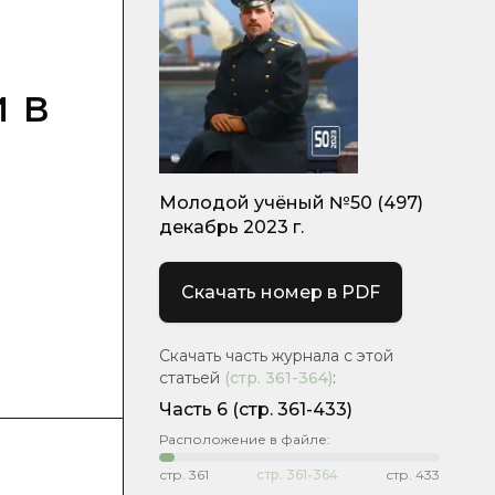
 в
Молодой учёный №50 (497)
декабрь 2023 г.
Скачать номер в PDF
Скачать часть журнала с этой
статьей
(стр.
361-364
)
:
Часть 6
(стр. 361-433)
Расположение в файле:
стр.
361
стр.
361-364
стр.
433