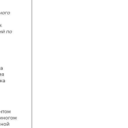
ного
.
ий по
да
ия
ка
нтом
 многом
шной