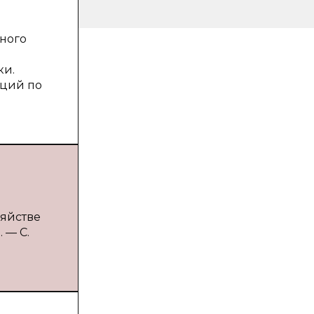
ного
ки.
аций по
зяйстве
 — С.