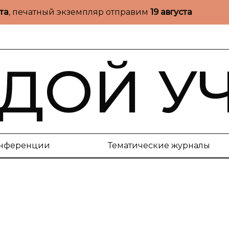
ста
, печатный экземпляр отправим
19 августа
ДОЙ У
нференции
Тематические журналы