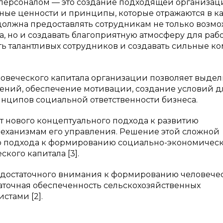
 персоналом — это создание подходящей организа
ные ценности и принципы, которые отражаются в 
 должна предоставлять сотрудникам не только возм
, но и создавать благоприятную атмосферу для раб
ать талантливых сотрудников и создавать сильные к
овеческого капитала организации позволяет выдел
мений, обеспечение мотивации, создание условий д
нципов социальной ответственности бизнеса.
т нового концептуального подхода к развитию
 механизмам его управления. Решение этой сложной
го подхода к формированию социально-экономичес
кого капитала [3].
недостаточного внимания к формированию человече
таточная обеспеченность сельскохозяйственных
тами [2].