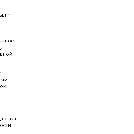
Были
енное
,
ивной
х
ями
рой
ндартов
ости