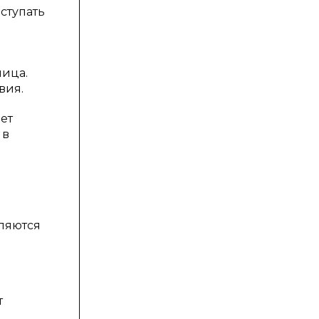
ступать
лица.
вия.
ет
 в
р
ляются
т