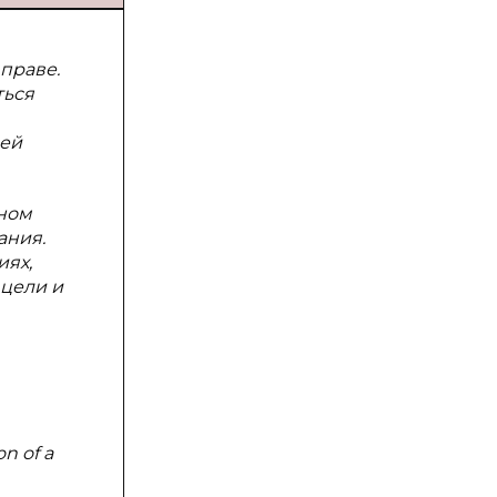
праве.
ться
лей
вном
ания.
иях,
 цели и
on of a