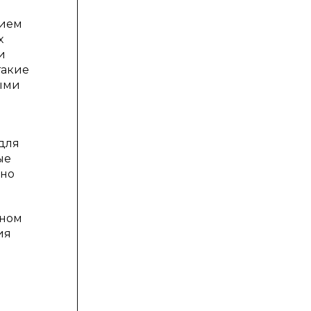
нием
х
и
такие
ными
для
ые
вно
нном
ия
и