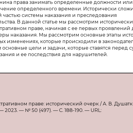
анина права занимать определенные должности или
ечение определенного времени. Исторически сложи
 частью системы наказания и преследования
ьства. В данной статье мы рассмотрим историческ
ративном праве, начиная с ее первых проявлений 
ры наказания. Мы рассмотрим основные этапы ист
ых изменениях, которые происходили в законодате
 основные цели и задачи, которые ставятся перед 
ания и ее последствия для нарушителей.
ративном праве: исторический очерк / А. В. Душатк
2023. — № 50 (497). — С. 188-190. — URL: