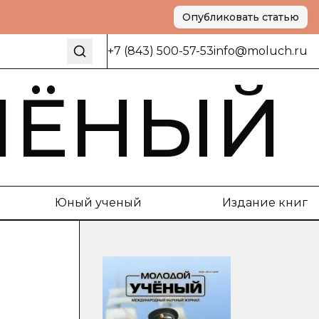
Опубликовать статью
+7 (843) 500-57-53
info@moluch.ru
ЧЁНЫЙ
Юный ученый
Издание книг