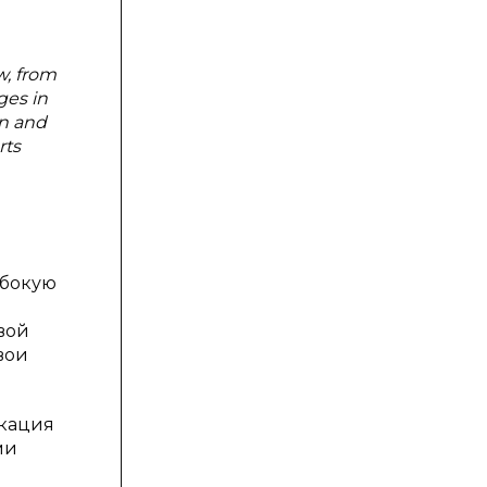
w, from
ges in
on and
rts
убокую
вой
вои
икация
ми