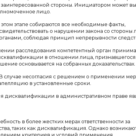
 заинтересованной стороны. Инициатором может вы
олномоченное лицо.
 этом этапе собираются все необходимые факты,
свидетельствовать о нарушении закона со стороны 
рганами, соблюдая принцип непрерывности следст
ршении расследования компетентный орган принима
сквалификации в отношении лица, признавшегося
шение основывается на собранных доказательствах.
 В случае несогласия с решением о применении ме
апелляцию в установленные сроки.
ия дисквалификации в административном праве яв
бность в более жестких мерах ответственности за
тва, таких как дисквалификация. Однако возникаю
елением критериев и условий применения