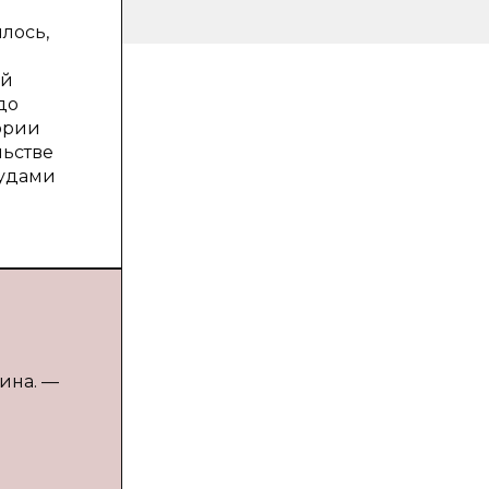
лось,
ий
до
ории
льстве
судами
ина. —