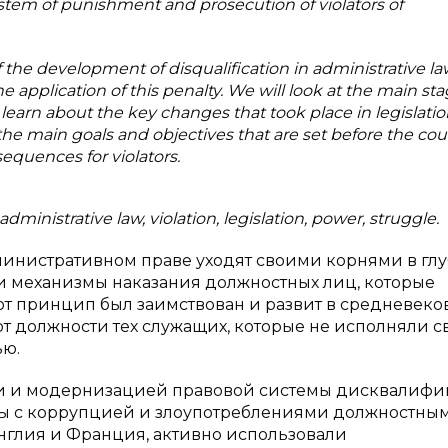
system of punishment and prosecution of violators of
 of the development of disqualification in administrative la
e application of this penalty. We will look at the main sta
 learn about the key changes that took place in legislati
s the main goals and objectives that are set before the cou
equences for violators.
administrative law, violation, legislation, power, struggle.
инистративном праве уходят своими корнями в гл
и механизмы наказания должностных лиц, которые
от принцип был заимствован и развит в средневеко
от должности тех служащих, которые не исполняли с
ью.
ии и модернизацией правовой системы дисквалиф
бы с коррупцией и злоупотреблениями должностны
Англия и Франция, активно использовали