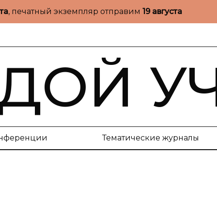
ста
, печатный экземпляр отправим
19 августа
ДОЙ У
нференции
Тематические журналы