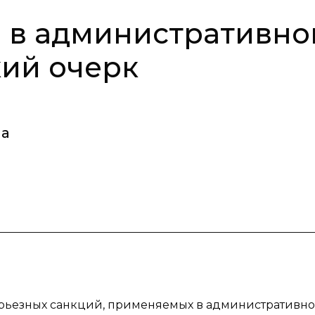
 в административн
кий очерк
на
ерьезных санкций, применяемых в административн