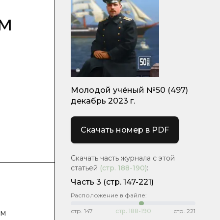
ом
Молодой учёный №50 (497)
декабрь 2023 г.
Скачать номер в PDF
Скачать часть журнала с этой
статьей
(стр.
188-190
)
:
Часть 3
(стр. 147-221)
Расположение в файле:
стр.
147
стр.
188-190
стр.
221
ом