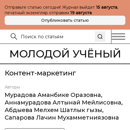
Отправьте статью сегодня! Журнал выйдет
15 августа
,
печатный экземпляр отправим
19 августа
Опубликовать статью
МОЛОДОЙ УЧЁНЫЙ
Контент-маркетинг
Авторы
Мурадова Аманбике Оразовна
,
Аннамурадова Алтынай Мейлисовна
,
Абдыева Мелхем Шатлык гызы
,
Сапарова Лачин Мухамметниязовна