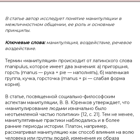
В статье автор исследует понятие манипуляции в
межличностном общении, ее роль и основные
принципы.
Ключевые слова:
манипуляция, воздействие, речевое
воздействие.
Термин «манипуляция» происходит от латинского слова
manipulus, которое имеет два значения: а) пригоршня,
горсть (manus — рука + pie — наполнять), б) маленькая
группа, кучка, горсточка (manus + pi — слабая форма
корня).
В статье, посвященной социально-философским
аспектам манипуляции, В. В. Юренков утверждает, что
«манипулирование людьми изначально было
неотъемлемой частью политики»
[12, c. 21]. Тем не менее,
манипулятивные практики наблюдались и в более
ранние периоды истории. Платон, например,
рассматривал манипуляцию как способ влияния на волю
человека или группы людей, изменения их образа