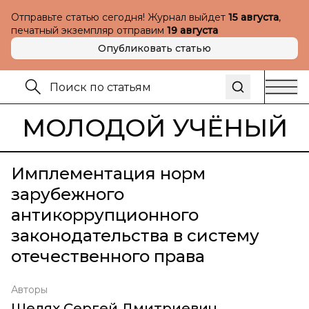
Отправьте статью сегодня! Журнал выйдет
15 августа
,
печатный экземпляр отправим
19 августа
Опубликовать статью
МОЛОДОЙ УЧЁНЫЙ
Имплементация норм
зарубежного
антикоррупционного
законодательства в систему
отечественного права
Авторы
Шелях Сергей Дмитриевич
,