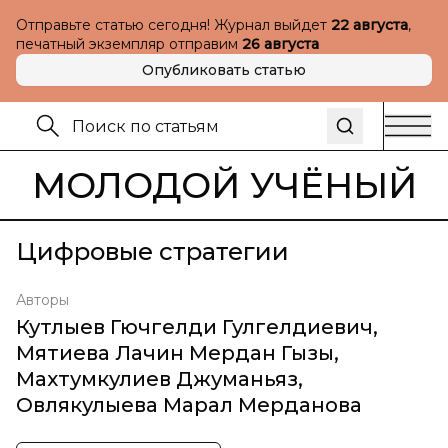
Отправьте статью сегодня! Журнал выйдет
22 августа
,
печатный экземпляр отправим
26 августа
Опубликовать статью
МОЛОДОЙ УЧЁНЫЙ
Цифровые стратегии
Авторы
Кутлыев Гючгелди Гулгелдиевич
,
Мятиева Лачин Мердан Гызы
,
Махтумкулиев Джуманьяз
,
Овлякулыева Марал Мерданова