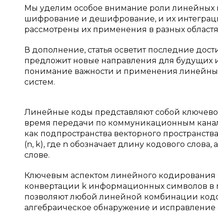
Мы уделим особое внимание роли линейных к
шифрование и дешифрование, и их интеграци
рассмотрены их применения в разных областях
В дополнение, статья осветит последние до
предложит новые направления для будущих ис
понимание важности и применения линейных
систем.
Линейные коды представляют собой ключево
время передачи по коммуникационным канала
как подпространства векторного пространства
(n, k), где n обозначает длину кодового слов
слове.
Ключевым аспектом линейного кодирования 
конвертации k информационных символов в n
позволяют любой линейной комбинации кодов
алгебраическое обнаружение и исправление