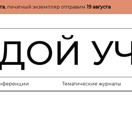
ста
, печатный экземпляр отправим
19 августа
ДОЙ У
нференции
Тематические журналы