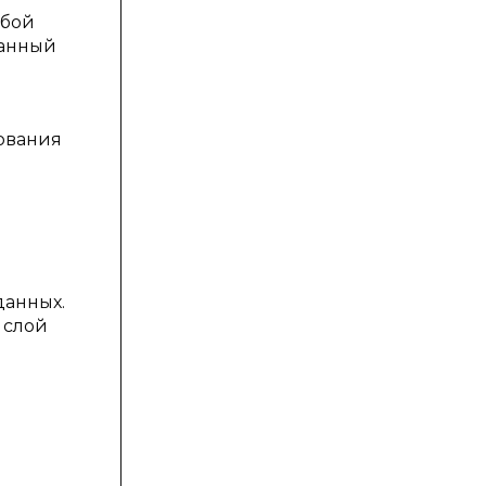
обой
ванный
ования
данных.
 слой