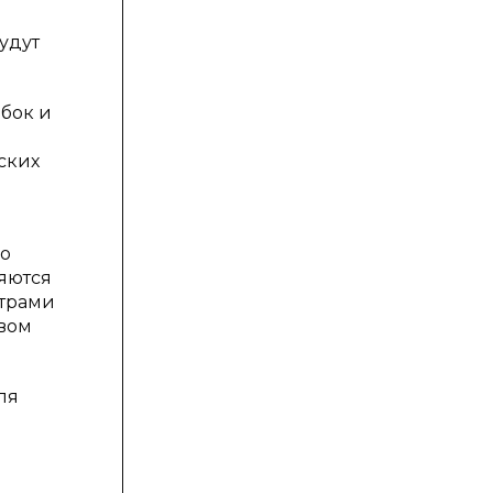
удут
бок и
ских
во
яются
етрами
овом
ля
я