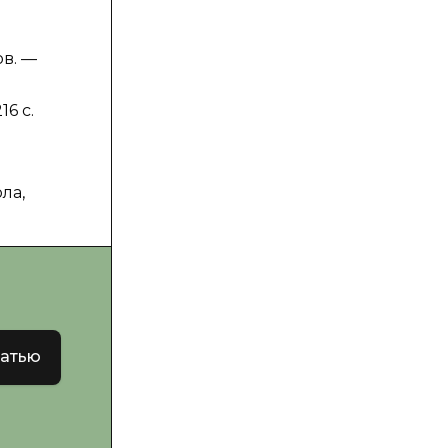
в. —
16 c.
ла,
татью