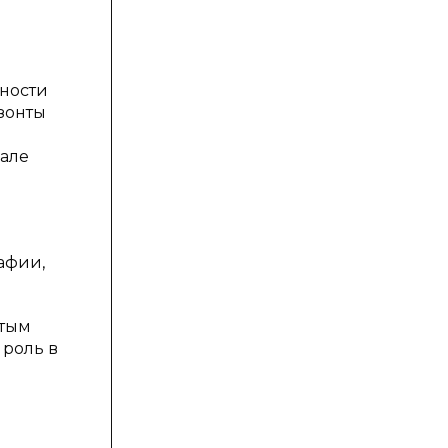
тности
зонты
нале
афии,
утым
 роль в