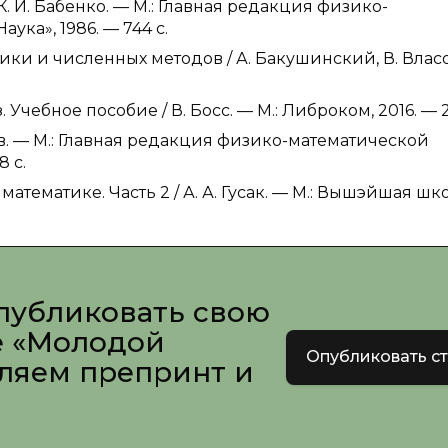
К. И. Бабенко. — М.: Главная редакция физико-
ука», 1986. — 744 c.
ки и численных методов / А. Бакушинский, В. Власо
 Учебное пособие / В. Босс. — М.: Либроком, 2016. — 2
ьев. — М.: Главная редакция физико-математической
8 c.
математике. Часть 2 / А. А. Гусак. — М.: Вышэйшая шко
публиковать свою
е «Молодой
Опубликовать с
вляем препринт и