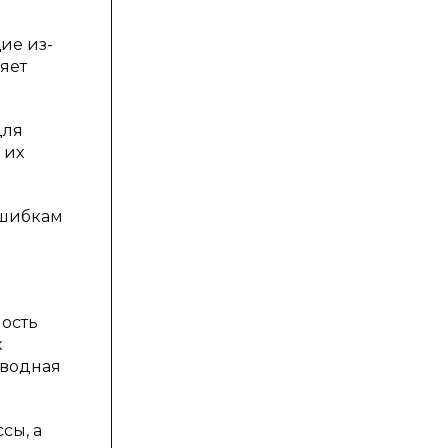
ие из-
яет
для
 их
ошибкам
ность
х
оводная
сы, а