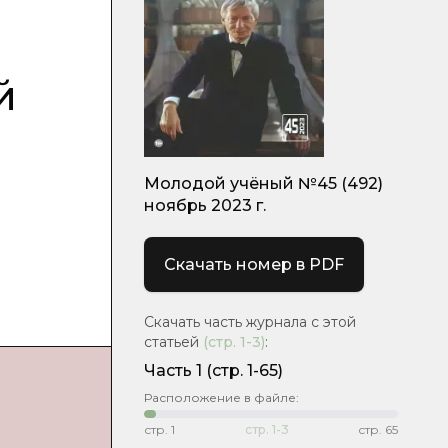
й
Молодой учёный №45 (492)
ноябрь 2023 г.
Скачать номер в PDF
Скачать часть журнала с этой
статьей
(стр.
1-3
)
:
Часть 1
(стр. 1-65)
Расположение в файле:
стр.
1
стр.
1-3
стр.
65