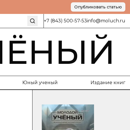
Опубликовать статью
+7 (843) 500-57-53
info@moluch.ru
ЧЁНЫЙ
Юный ученый
Издание книг