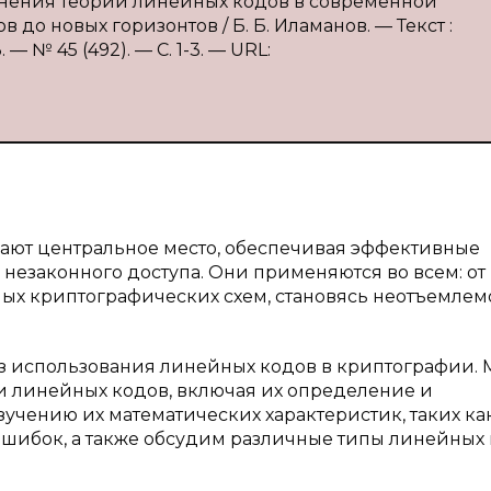
менения теории линейных кодов в современной
о новых горизонтов / Б. Б. Иламанов. — Текст :
 № 45 (492). — С. 1-3. — URL:
ают центральное место, обеспечивая эффективные
езаконного доступа. Они применяются во всем: от
ых криптографических схем, становясь неотъемлем
из использования линейных кодов в криптографии.
и линейных кодов, включая их определение и
зучению их математических характеристик, таких ка
шибок, а также обсудим различные типы линейных 