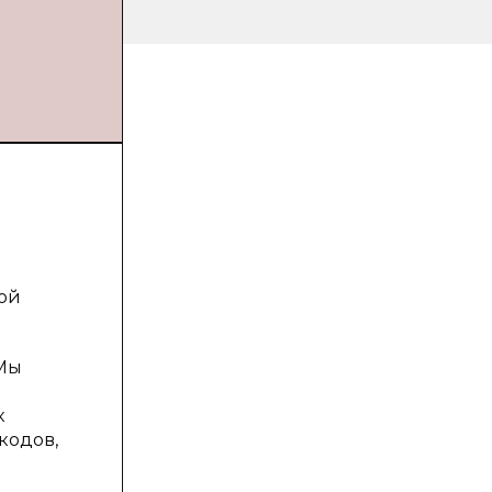
ой
 Мы
к
кодов,