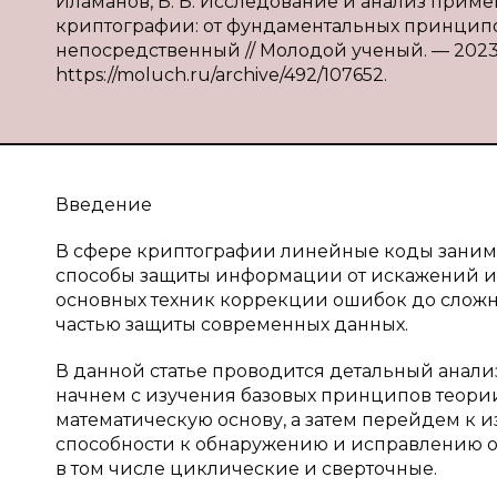
Иламанов, Б. Б. Исследование и анализ при
криптографии: от фундаментальных принципов д
непосредственный // Молодой ученый. — 2023. —
https://moluch.ru/archive/492/107652.
Введение
В сфере криптографии линейные коды заним
способы защиты информации от искажений и н
основных техник коррекции ошибок до сложн
частью защиты современных данных.
В данной статье проводится детальный анал
начнем с изучения базовых принципов теори
математическую основу, а затем перейдем к и
способности к обнаружению и исправлению о
в том числе циклические и сверточные.