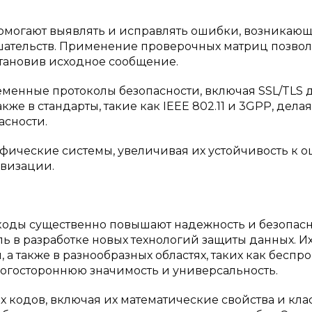
могают выявлять и исправлять ошибки, возникающ
ешательств. Применение проверочных матриц позвол
становив исходное сообщение.
менные протоколы безопасности, включая SSL/TLS 
же в стандарты, такие как IEEE 802.11 и 3GPP, делая
асности.
фические системы, увеличивая их устойчивость к 
овизации.
 коды существенно повышают надежность и безопас
 в разработке новых технологий защиты данных. И
также в разнообразных областях, таких как беспр
ногостороннюю значимость и универсальность.
кодов, включая их математические свойства и клас