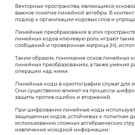
Векторные пространства, являющиеся осново
важное понятие линейной алгебры. В контек
подход к организации кодовых слов и упрощ
Линейные преобразования в этих пространств
линейных кодов ключевую роль играют такие
сообщений и проверочная матрица (H), испо
Таким образом, понимание основ линейных ко
линейных преобразованиях, а также умения р
операции над ними.
Линейные коды в криптографии служат для о
Они существенно влияют на процессы шифро
защиты против ошибок и вторжений.
При шифровании линейные коды используют
защищенных кодов, устойчивых к попыткам де
использованию сложных алгебраических стру
извлечение исходной информации.