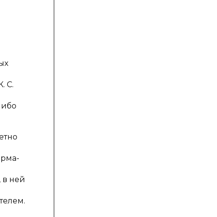
ых
. С.
либо
етно
орма-
 в ней
о
телем.