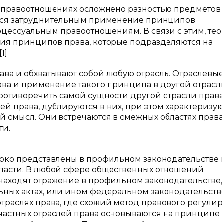
правоотношениях осложнено разностью предметов
ется затруднительным применение принципов
роцессуальным правоотношениям. В связи с этим, те
ция принципов права, которые подразделяются на
1]
ава и обхватывают собой любую отрасль. Отраслевы
ава и применение такого принципа в другой отрасл
противоречить самой сущности другой отрасли права
й права, дублируются в них, при этом характеризу
смысл. Они встречаются в смежных областях права
ти.
ко представлены в профильном законодательстве 
бласти. В любой сфере общественных отношений
находят отражение в профильном законодательстве,
ных актах, или ином федеральном законодательств
траслях права, где схожий метод правового регули
частных отраслей права основываются на принципе