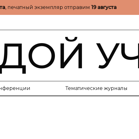
ста
, печатный экземпляр отправим
19 августа
ДОЙ У
нференции
Тематические журналы