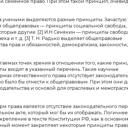
 и семейное право. При этом такой принцип, очевид
 учеными выделяются разные принципы. Зачастую 
еди общеправовых — принципы социальной свободы,
оторые другие. [2] И.Н Сенякин — принципы свобод
ка и т. д. [3] Т. Н. Радько выделяет общеправовые
ва прав и обязанностей, демократизма, законности,
гаемых точек зрения в отношении того, какие при
ы входят в указанный перечень. Такие научные
ормах отечественного права отсутствует законодате
но было бы отнести к общеправовым. При этом они 
нодательства и основой для отраслевых и межотрас
м права является отсутствие законодательного пе
ном акте, который мог бы их отображать. Логичнее
крепление в тексте Конституции РФ, как в основно
анный момент закрепляет некоторые принципы права