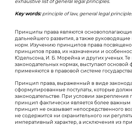
exhaustive list of general legal principles.
Key words:
principle of law, general legal principle
Принципы права являются основополагающим
дальнейшего развития, а также руководящие
норм. Изучению принципов права посвящено 
принципов права, их назначении и особенност
Юдельсона, И. Б. Морейна и других ученых. Т
законодательных нормах, выступают основой 
применяются в правовой системе государства
Принцип права, выраженный в виде законода
сформулированные постулаты, которые долж
законодательстве. При условии закрепления 
принцип фактически является более важным 
принцип не оказывает непосредственного во
не содержится ни охранительного ни регулят
императивный характер, а исключения из пр