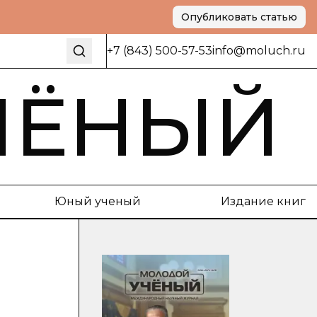
Опубликовать статью
+7 (843) 500-57-53
info@moluch.ru
ЧЁНЫЙ
Юный ученый
Издание книг