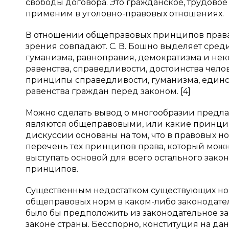
свободы договора. Это гражданское, трудовое
применим в уголовно-правовых отношениях.
В отношении общеправовых принципов права
зрения совпадают. С. В. Бошно выделяет ср
гуманизма, равноправия, демократизма и нек
равенства, справедливости, достоинства челове
принципы справедливости, гуманизма, единст
равенства граждан перед законом. [4]
Можно сделать вывод о многообразии предла
являются общеправовыми, или какие принцип
дискуссии основаны на том, что в правовых н
перечень тех принципов права, который мож
выступать основой для всего остального зако
принципов.
Существенным недостатком существующих нор
общеправовых норм в каком-либо законодатель
было бы предположить из законодательное за
законе страны. Бесспорно, конституция на д