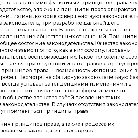
о, что важнейшими функциями принципов права яв
одательство, а также на принципы права опираются
инициативы, которые совершенствуют законодатель
законодатель, при разработке дальнейшего
ва, опирается на них. В этом выражается одна из
орядочивание общественных отношений. Принципы
общее состояние законодательства. Качество законо
огом зависят от того, как в них сформулированы
ательство воспроизводит их. Такое положение осо
именяется при отсутствии иного правового регулир
принципов права — возможность их применения в 
пробел. Несмотря на обширную законодательную баз
не всегда успевает за тенденциями изменениями в
оотношений, появление новых форм, изменение
в обществе влечет за собой появление таких
законодательстве. В случаях отсутствия законодате
ут применяться принципы права.
ния принципов права, а также процесса их
зования в законодательных нормах.