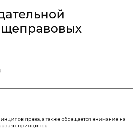
дательной
бщеправовых
ч
ринципов права, а также обращается внимание на
авовых принципов.