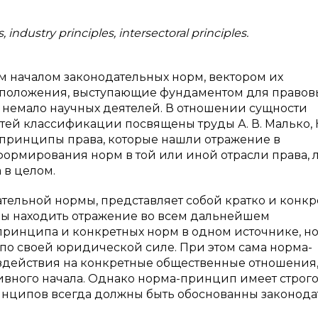
s, industry principles, intersectoral principles.
 началом законодательных норм, вектором их
 положения, выступающие фундаментом для правов
немало научных деятелей. В отношении сущности
ей классификации посвящены труды А. В. Малько, К
е принципы права, которые нашли отражение в
формирования норм в той или иной отрасли права, 
 в целом.
тельной нормы, представляет собой кратко и конкр
ны находить отражение во всем дальнейшем
принципа и конкретных норм в одном источнике, н
по своей юридической силе. При этом сама норма-
здействия на конкретные общественные отношения,
ивного начала. Однако норма-принцип имеет строг
инципов всегда должны быть обоснованны законода