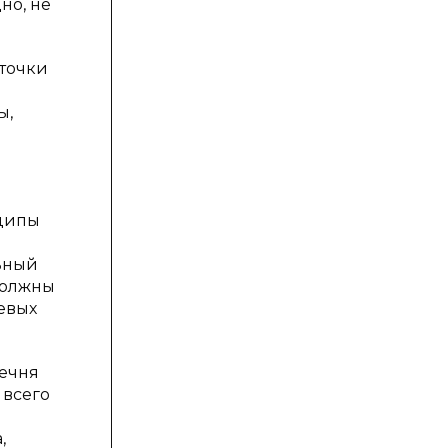
но, не
точки
ы,
нципы
льный
должны
левых
речня
 всего
м
,