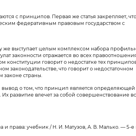
ются с принципов. Первая же статья закрепляет, чт
еским федеративным правовым государством с
зу же выступает целым комплексом набора профиль
улат законности отражается во всех правоотношения
м конституции говорит о недостатке тех принципов
ом законодательстве, что говорит о недостаточном
 законе страны.
 вывод о том, что принцип является определяющей
Их развитие влечет за собой совершенствование в
 и права: учебник / Н. И. Матузов, А. В. Малько. — 5-е