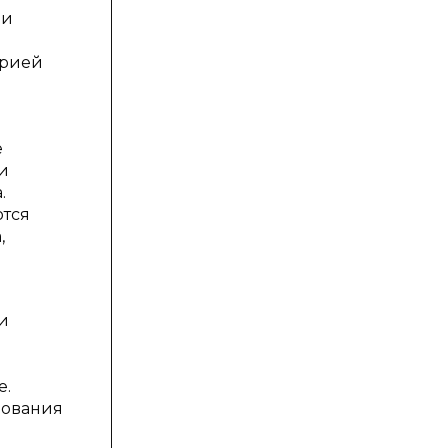
 и
орией
е
и
.
ются
,
и
е.
рования