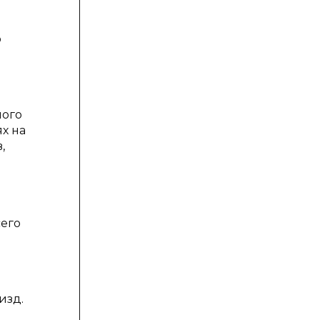
о
ного
х на
,
сего
 изд.