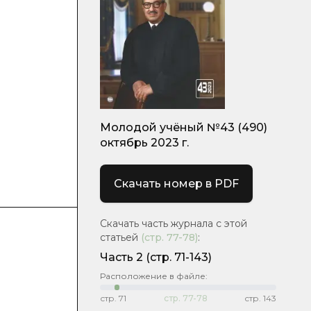
Молодой учёный №43 (490)
октябрь 2023 г.
Скачать номер в PDF
Скачать часть журнала с этой
статьей
(стр.
77-78
)
:
Часть 2
(стр. 71-143)
Расположение в файле:
стр.
71
стр.
77-78
стр.
143