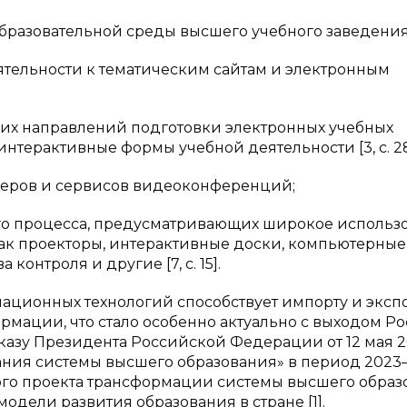
бразовательной среды высшего учебного заведения
ятельности к тематическим сайтам и электронным
щих направлений подготовки электронных учебных
интерактивные формы учебной деятельности [3, c. 28
жеров и сервисов видеоконференций;
го процесса, предусматривающих широкое использ
 как проекторы, интерактивные доски, компьютерные
контроля и другие [7, c. 15].
ионных технологий способствует импорту и эксп
рмации, что стало особенно актуально с выходом Р
Указу Президента Российской Федерации от 12 мая 20
ания системы высшего образования» в период 2023
ого проекта трансформации системы высшего образ
одели развития образования в стране [1].