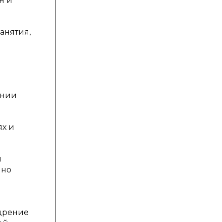
н и
анятия,
ении
ях и
я
нно
едрение