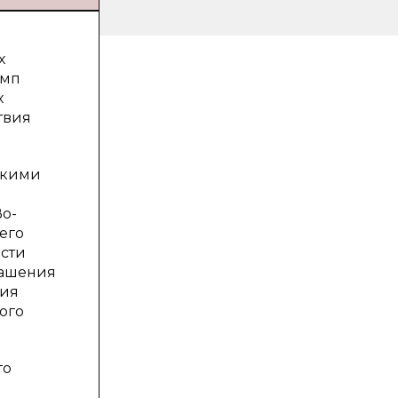
х
емп
х
твия
ькими
Во-
его
ости
лашения
ния
ого
го