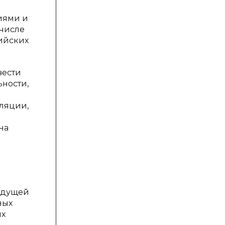
иями и
 числе
ийских
вести
ности,
ляции,
на
будущей
ных
ых