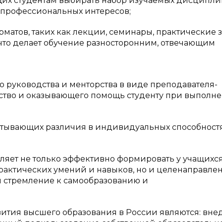
щих студентам выбирать набор изучаемых дисципли
 профессиональных интересов;
матов, таких как лекции, семинары, практические з
что делает обучение разносторонним, отвечающим
 руководства и менторства в виде преподавателя-
ство и оказывающего помощь студенту при выполн
итывающих различия в индивидуальных способност
ляет не только эффективно формировать у учащихс
рактических умений и навыков, но и целенаправле
и стремление к самообразованию и
ития высшего образования в России являются: вн