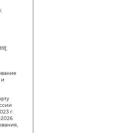
;
9];
ование
 и
орту
оссии
23 г.
–2026
ования,