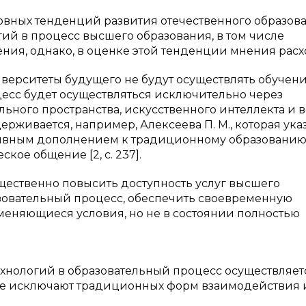
сновных тенденций развития отечественного образов
ий в процесс высшего образования, в том числе
ия, однако, в оценке этой тенденции мнения расх
университеты будущего не будут осуществлять обучени
есс будет осуществляться исключительно через
ьного пространства, искусственного интеллекта и в
идерживается, например, Алексеева П. М., которая ука
ивным дополнением к традиционному образованию,
кое общение [2, c. 237].
щественно повысить доступность услуг высшего
азовательный процесс, обеспечить своевременную
меняющиеся условия, но не в состоянии полностью
ехнологий в образовательный процесс осуществляет
не исключают традиционных форм взаимодействия 