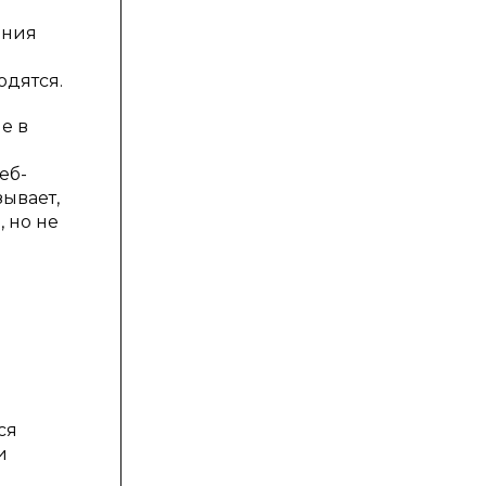
ания
одятся.
е в
еб-
зывает,
 но не
ся
и