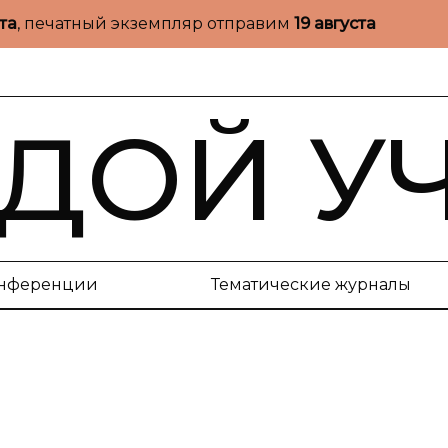
ста
, печатный экземпляр отправим
19 августа
ДОЙ У
нференции
Тематические журналы