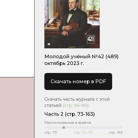
Молодой учёный №42 (489)
октябрь 2023 г.
Скачать номер в PDF
Скачать часть журнала с этой
статьей
(стр.
94-96
)
:
Часть 2
(стр. 73-163)
Расположение в файле:
стр.
73
стр.
94-96
стр.
163