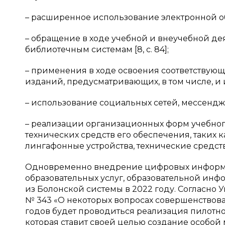
– расширенное использование электронной о
– обращение в ходе учебной и внеучебной де
библиотечным системам [8, c. 84];
– применения в ходе освоения соответствую
изданий, предусматривающих, в том числе, и 
– использование социальных сетей, мессенд
– реализации организационных форм учебно
технических средств его обеспечения, таких
лингафонные устройства, технические средства 
Одновременно внедрение цифровых информац
образовательных услуг, образовательной инфо
из Болонской системы в 2022 году. Согласно 
№ 343 «О некоторых вопросах совершенствов
годов будет проводиться реализация пилотн
которая ставит своей целью создание особой м