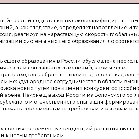
овной средой подготовки высококвалифицированны
ний, а как следствие, определяет направление и т
ссия, реагируя на нарастающую скорость глобальны
низации системы высшего образования до соответс
высшего образования в России обусловлена нескол
гических и социальных изменений, в том числе
тра подходов к образованию и подготовке кадров. 
или международное сотрудничество в области высш
 поиска новых путей повышения конкурентоспособн
 арене. Наконец, выход России из Болонского сог
рубежного и отечественного опыта для формирова
 отвечать современным потребностям и вызовам нов
и основных современных тенденций развития высше
ии к новым требованиям.