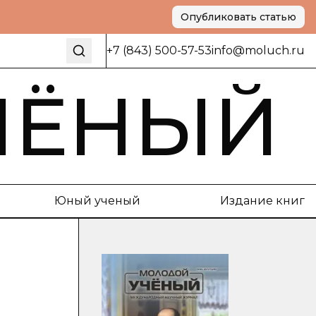
Опубликовать статью
+7 (843) 500-57-53
info@moluch.ru
ЧЁНЫЙ
Юный ученый
Издание книг