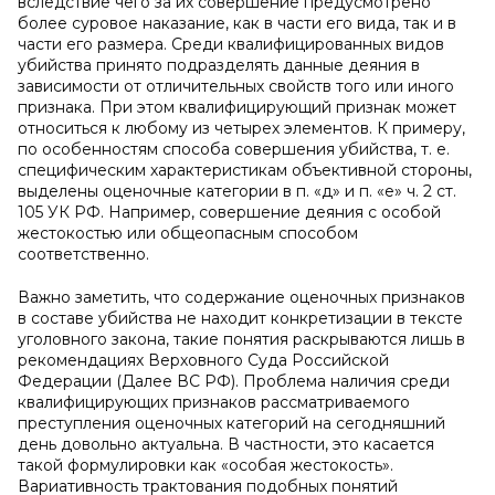
вследствие чего за их совершение предусмотрено
более суровое наказание, как в части его вида, так и в
части его размера. Среди квалифицированных видов
убийства принято подразделять данные деяния в
зависимости от отличительных свойств того или иного
признака. При этом квалифицирующий признак может
относиться к любому из четырех элементов. К примеру,
по особенностям способа совершения убийства, т. е.
специфическим характеристикам объективной стороны,
выделены оценочные категории в п. «д» и п. «е» ч. 2 ст.
105 УК РФ. Например, совершение деяния с особой
жестокостью или общеопасным способом
соответственно.
Важно заметить, что содержание оценочных признаков
в составе убийства не находит конкретизации в тексте
уголовного закона, такие понятия раскрываются лишь в
рекомендациях Верховного Суда Российской
Федерации (Далее ВС РФ). Проблема наличия среди
квалифицирующих признаков рассматриваемого
преступления оценочных категорий на сегодняшний
день довольно актуальна. В частности, это касается
такой формулировки как «особая жестокость».
Вариативность трактования подобных понятий