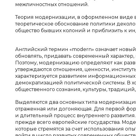
межличностных отношений.
Теория модернизации, в оформленном виде во
теоретическое обоснование политики деколо
общество бывших колоний и приблизить к ин
Английский термин «modern» означает новый,
обновлять, придавать современный характер,
Поэтому, модернизацию определяют как развит
утверждаются отношения, ценности, институт
характеризуется развитием информационных 
демократизацией политической системы. В х
общественного сознания, культуры, традиций
Выделяются два основных типа модернизации
отраженная или догоняющая. Для первой фор
и длительный процесс внутреннего развития.
прежде всего европейские государства. Моде
которые стремятся за счет использования опы
войти в число развитых современных обществ