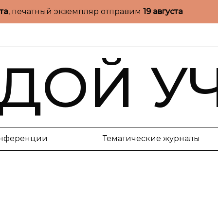
ста
, печатный экземпляр отправим
19 августа
ДОЙ У
нференции
Тематические журналы