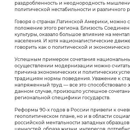
раздробленность и неоднородность мышления
политической нестабильности и различного р
Говоря о странах Латинской Америки, можно с
положение этого региона. Близость Соедине
культуры, оказало большое влияние на мента
населения. И хотя националистические движе
говорить как о политической и экономической
Успешным примером сочетания национальных
осуществлении модернизации можно считать 
причина экономических и политических успе
традициям нормы поведения. Уважение к ста
напряженный труд — все это способствовало 
данном случае, произошло успешное сочета
региональной специфики государств.
Реформы 90-х годов в России привели к оче
геополитическом плане, но и в области соци
российской ментальности западных образцов
ценностей, образа жизни, интересов, потребно