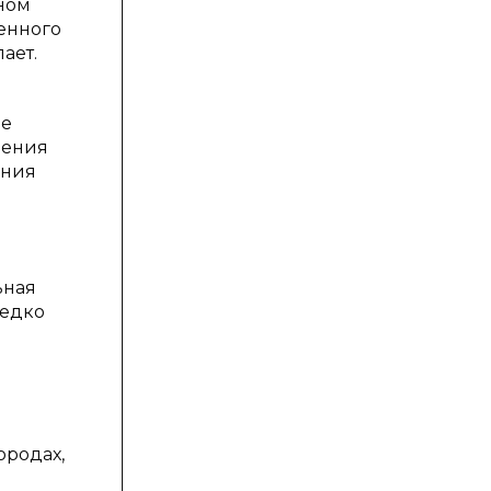
ном
ленного
ает.
ие
чения
ения
ьная
редко
ородах,