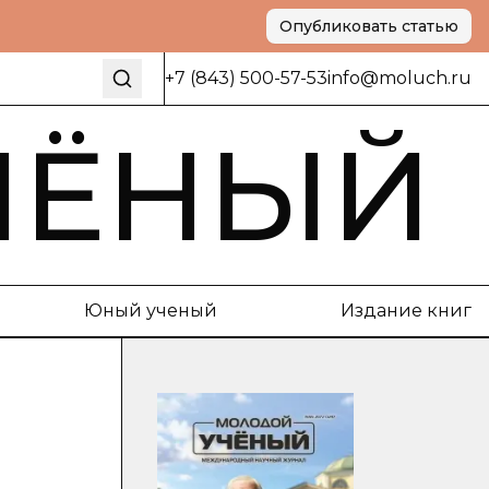
Опубликовать статью
+7 (843) 500-57-53
info@moluch.ru
ЧЁНЫЙ
Юный ученый
Издание книг