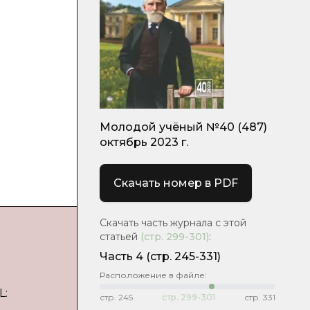
Молодой учёный №40 (487)
октябрь 2023 г.
Скачать номер в PDF
Скачать часть журнала с этой
статьей
(стр.
299-301
)
:
Часть 4
(стр. 245-331)
Расположение в файле:
L:
стр.
245
стр.
299-301
стр.
331