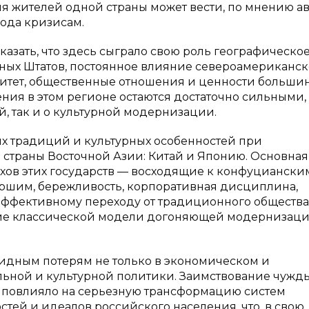
 жителей одной страны может вести, по мнению авт
ода кризисам.
казать, что здесь сыграло свою роль географическо
нных Штатов, постоянное влияние североамериканс
литет, общественные отношения и ценности больши
ния в этом регионе остаются достаточно сильными
, так и о культурной модернизации.
 традиций и культурных особенностей при
страны Восточной Азии: Китай и Японию. Основная
хов этих государств — восходящие к конфуциански
ршим, бережливость, корпоративная дисциплина,
эффективному переходу от традиционного общества
ние классической модели догоняющей модернизаци
видным потерям не только в экономическом и
альной и культурной политики. Заимствование чужд
 повлияло на серьезную трансформацию систем
стей и идеалов российского населения, что, в свою