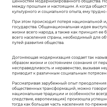
ценностям модернизированного общества. Н
между прошлым и настоящим. А когда обществ
культурного и социального опыта, ему трудно 
При этом происходит потеря национальной ид
государства. Общенациональная идея выступ
жизни всего народа, а также как принцип ее 
всего населения страны, необходимый для о
путей развития общества.
Догоняющая модернизация создает так назы
образом жизни и состоянием сознания от пер
несправедливость и неравенство, вызывая нед
приводит к различным социальным потрясени
Рассматривая зарубежный опыт преодоления
общественных трансформаций, можно говорить
национальные традиции и особенности всегда
следствие, европеизация) произошла успешно
тогда как большая часть населения по-прежн