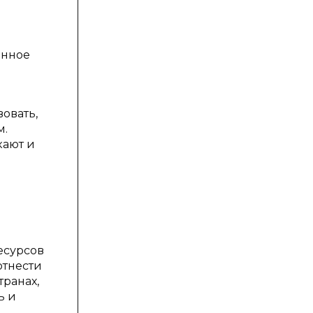
онное
овать,
м.
кают и
есурсов
отнести
транах,
ь и