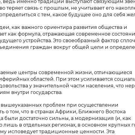
о, ведь именно традиции выступают связующим зве
о теряет связь с прошлым, не учитывает его накоп
определиться с тем, какое будущее оно для себя жел
еи, как важного ориентира развития общества и
ает как формула, отражающая современное состоян
будущего устройства. Это своеобразный фактор спло
бъединения граждан вокруг общей цели и определ
ваемые центры современной жизни, отличающиеся
иферийных областей. При этом усиливается социал
овольства у значительной части населения, что не
ям внутри государства.
 вышеуказанных проблем при осуществлении
 о том, что в странах Африки, Ближнего Востока
 были достаточно сильны, а модернизация (и, как
 лишь в отдельных регионах, в основном крупных г
ему исповедует традиционные ценности. Эта