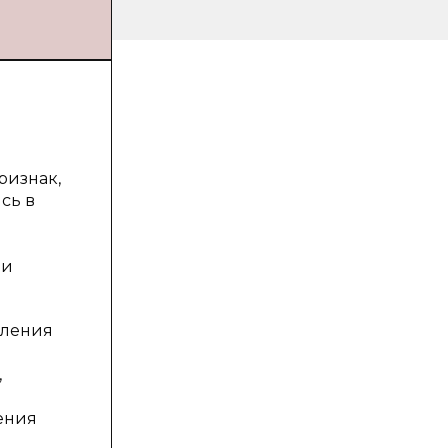
ризнак,
сь в
ии
оления
,
ения