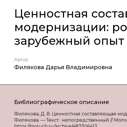
Ценностная сост
модернизации: ро
зарубежный опыт
Автор
Филякова Дарья Владимировна
Библиографическое описание
Филякова, Д. В. Ценностная составляющая мод
Филякова. — Текст : непосредственный // Молод
https://moluch.ru/archive/487/106413.