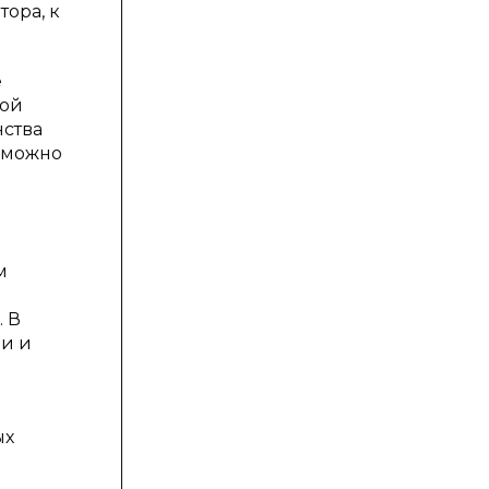
ора, к
е
кой
нства
, можно
м
. В
и и
ых