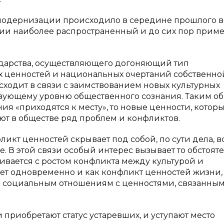
одернизации происходило в середине прошлого в
ии наиболее распространенный и до сих пор прим
ударства, осуществляющего догоняющий тип
х ценностей и национальных очертаний собственно
роисходит в связи с заимствованием новых культурных
твующему уровню общественного сознания. Таким об
я «приходятся к месту», то новые ценности, котор
ют в обществе ряд проблем и конфликтов.
ликт ценностей скрывает под собой, по сути дела, в
. В этой связи особый интерес вызывает то обстояте
ивается с ростом конфликта между культурой и
т одновременно и как конфликт ценностей жизни,
социальным отношениям с ценностями, связанным
приобретают статус устаревших, и уступают место