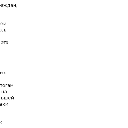
раждан,
деи
, в
 эта
ных
тогам
 на
ольшей
овки
к