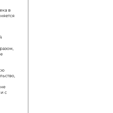
ека в
еняется
й
разом,
ые
сю
льство,
 не
и с