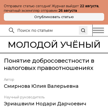
Отправьте статью сегодня! Журнал выйдет
22 августа
,
печатный экземпляр отправим
26 августа
Опубликовать статью
МОЛОДОЙ УЧЁНЫЙ
Понятие добросовестности в
налоговых правоотношениях
Автор
Смирнова Юлия Валерьевна
Научный руководитель
Эриашвили Нодари Дарчоевич