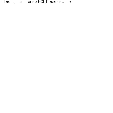
Где
– значение КСЦР для числа
a
.