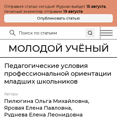
Отправьте статью сегодня! Журнал выйдет
15 августа
,
печатный экземпляр отправим
19 августа
Опубликовать статью
МОЛОДОЙ УЧЁНЫЙ
Педагогические условия
профессиональной ориентации
младших школьников
Авторы
Пилюгина Ольга Михайловна
,
Яровая Елена Павловна
,
Руднева Елена Леонидовна