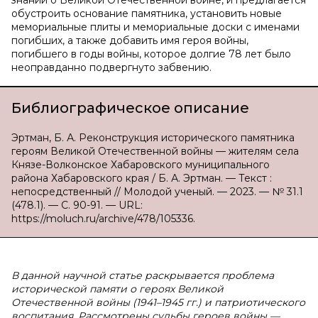
знаний о Великой Отечественной войне, и предлагается
обустроить основание памятника, установить новые
мемориальные плиты и мемориальные доски с именами
погибших, а также добавить имя героя войны,
погибшего в годы войны, которое долгие 78 лет было
неоправданно подвергнуто забвению.
Библиографическое описание
Эртман, Б. А. Реконструкция исторического памятника
героям Великой Отечественной войны — жителям села
Князе-Волконское Хабаровского муниципального
района Хабаровского края / Б. А. Эртман. — Текст :
непосредственный // Молодой ученый. — 2023. — № 31.1
(478.1). — С. 90-91. — URL:
https://moluch.ru/archive/478/105336.
В данной научной статье раскрывается проблема
исторической памяти о героях Великой
Отечественной войны (1941–1945 гг.) и патриотического
воспитания. Рассмотрены судьбы героев войны —