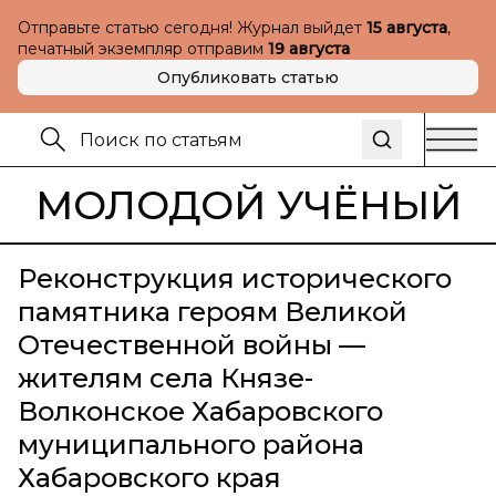
Отправьте статью сегодня! Журнал выйдет
15 августа
,
печатный экземпляр отправим
19 августа
Опубликовать статью
МОЛОДОЙ УЧЁНЫЙ
Реконструкция исторического
памятника героям Великой
Отечественной войны —
жителям села Князе-
Волконское Хабаровского
муниципального района
Хабаровского края