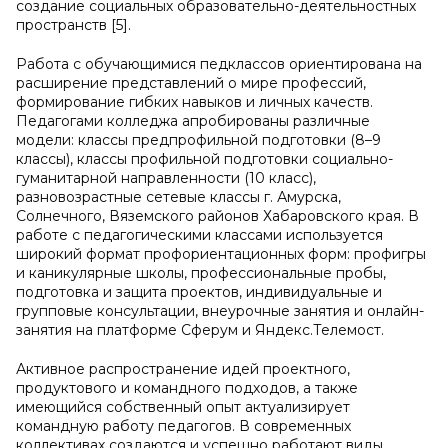
создание социальных образовательно-деятельностных
пространств [5].
Работа с обучающимися педклассов ориентирована на
расширение представлений о мире профессий,
формирование гибких навыков и личных качеств.
Педагогами колледжа апробированы различные
модели: классы предпрофильной подготовки (8–9
классы), классы профильной подготовки социально-
гуманитарной направленности (10 класс),
разновозрастные сетевые классы г. Амурска,
Солнечного, Вяземского районов Хабаровского края. В
работе с педагогическими классами используется
широкий формат профориентационных форм: профигры
и каникулярные школы, профессиональные пробы,
подготовка и защита проектов, индивидуальные и
групповые консультации, внеурочные занятия и онлайн-
занятия на платформе Сферум и Яндекс.Телемост.
Активное распространение идей проектного,
продуктового и командного подходов, а также
имеющийся собственный опыт актуализирует
командную работу педагогов. В современных
коллективах создаются и успешно работают виды