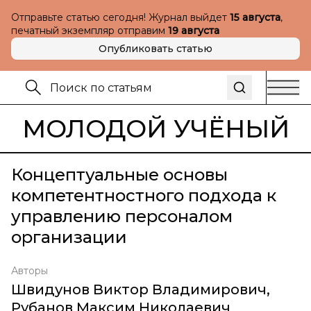
Отправьте статью сегодня! Журнал выйдет
15 августа
,
печатный экземпляр отправим
19 августа
Опубликовать статью
МОЛОДОЙ УЧЁНЫЙ
Концептуальные основы
компетентностного подхода к
управлению персоналом
организации
Авторы
Швидунов Виктор Владимирович
,
Рубанов Максим Николаевич