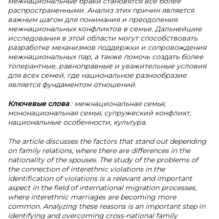
межнациональные браки становятся все более
распространенными. Анализ этих причин является
важным шагом для понимания и преодоления
межнациональных конфликтов в семье. Дальнейшие
исследования в этой области могут способствовать
разработке механизмов поддержки и сопровождения
межнациональных пар, а также помочь создать более
толерантные, равноправные и уважительные условия
для всех семей, где национальное разнообразие
является фундаментом отношений.
Ключевые слова
: межнациональная семья,
мононациональная семья, супружеский конфликт,
национальные особенности, культура.
The article discusses the factors that stand out depending
on family relations, where there are differences in the
nationality of the spouses. The study of the problems of
the connection of interethnic violations in the
identification of violations is a relevant and important
aspect in the field of international migration processes,
where interethnic marriages are becoming more
common. Analyzing these reasons is an important step in
identifying and overcoming cross-national family