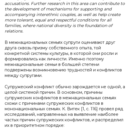
accusations. Further research in this area can contribute to
the development of mechanisms for supporting and
accompanying interethnic couples, as well as help create
more tolerant, equal and respectful conditions for all
families, where national diversity is the foundation of
relations.
В межнациональных семьях супруги оценивают друг
друга сквозь призму собственного опыта, той
конкретной системы культуры, в которой они росли и
формировались как личности. Именно поэтому
межнациональные семьи в большей степени
подвержены возникновению трудностей и конфликтов
между супругами.
Супружеский конфликт обычно зарождается не одной, а
целой системой причин. В основном, причины
супружеских конфликтов в межнациональных семьях
схожи с причинами супружеских конфликтов в
мононациональных семьях. К. Витек [1, с. 116] провел ряд
исследований, направленных на выявление наиболее
частых причин супружеских конфликтов, и распределил
их в приоритетном порядке: