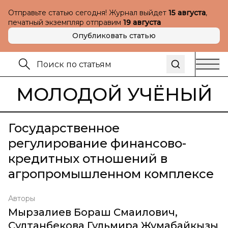
Отправьте статью сегодня! Журнал выйдет
15 августа
,
печатный экземпляр отправим
19 августа
Опубликовать статью
МОЛОДОЙ УЧЁНЫЙ
Государственное
регулирование финансово-
кредитных отношений в
агропромышленном комплексе
Авторы
Мырзалиев Бораш Смаилович
,
Султанбекова Гульмира Жумабайкызы