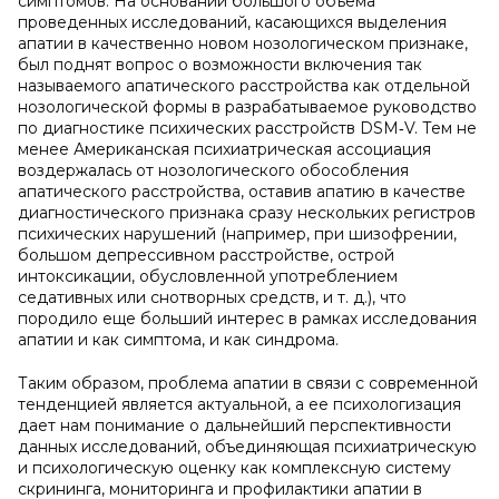
симптомов. На основании большого объема
проведенных исследований, касающихся выделения
апатии в качественно новом нозологическом признаке,
был поднят вопрос о возможности включения так
называемого апатического расстройства как отдельной
нозологической формы в разрабатываемое руководство
по диагностике психических расстройств DSM‑V. Тем не
менее Американская психиатрическая ассоциация
воздержалась от нозологического обособления
апатического расстройства, оставив апатию в качестве
диагностического признака сразу нескольких регистров
психических нарушений (например, при шизофрении,
большом депрессивном расстройстве, острой
интоксикации, обусловленной употреблением
седативных или снотворных средств, и т. д.), что
породило еще больший интерес в рамках исследования
апатии и как симптома, и как синдрома.
Таким образом, проблема апатии в связи с современной
тенденцией является актуальной, а ее психологизация
дает нам понимание о дальнейший перспективности
данных исследований, объединяющая психиатрическую
и психологическую оценку как комплексную систему
скрининга, мониторинга и профилактики апатии в