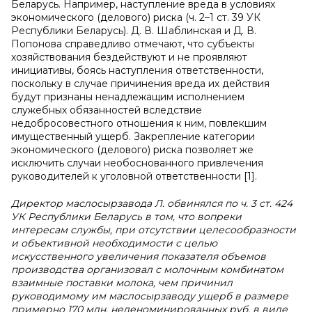
Беларусь. Например, наступление вреда в условиях
экономического (делового) риска (ч. 2–1 ст. 39 УК
Республики Беларусь). Д. В. Шаблинская и Д. В.
Попонова справедливо отмечают, что субъекты
хозяйствования бездействуют и не проявляют
инициативы, боясь наступления ответственности,
поскольку в случае причинения вреда их действия
будут признаны ненадлежащим исполнением
служебных обязанностей вследствие
недобросовестного отношения к ним, повлекшим
имущественный ущерб. Закрепление категории
экономического (делового) риска позволяет же
исключить случаи необоснованного привлечения
руководителей к уголовной ответственности [1].
Директор маслосырзавода Л. обвинялся по ч. 3 ст. 424
УК Республики Беларусь в том, что вопреки
интересам службы, при отсутствии целесообразности
и объективной необходимости с целью
искусственного увеличения показателя объемов
производства организовал с молочным комбинатом
взаимные поставки молока, чем причинил
руководимому им маслосырзаводу ущерб в размере
примерно 170 млн. неденоминированных руб. в виде