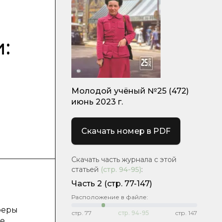
:
Молодой учёный №25 (472)
июнь 2023 г.
Скачать номер в PDF
Скачать часть журнала с этой
статьей
(стр.
94-95
)
:
Часть 2
(стр. 77-147)
Расположение в файле:
феры
стр.
77
стр.
94-95
стр.
147
ие