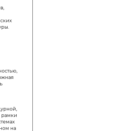
в,
еских
уры.
ностью,
ложная
ь
дурной,
е рамки
стемах
ном на