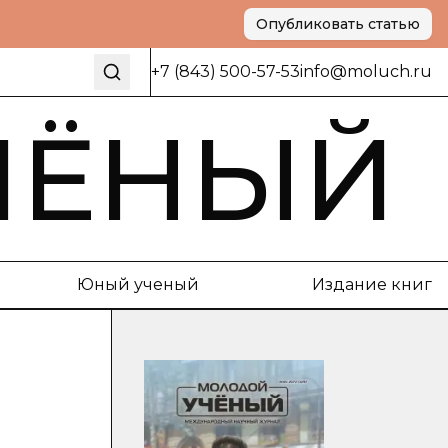
Опубликовать статью
+7 (843) 500-57-53
info@moluch.ru
ЧЁНЫЙ
Юный ученый
Издание книг