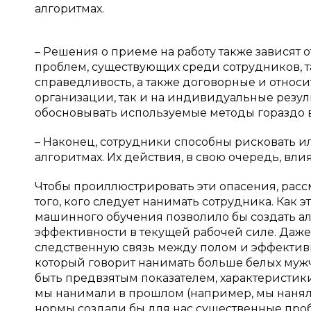
алгоритмах.
– Решения о приеме на работу также зависят
проблем, существующих среди сотрудников, т
справедливость, а также договорные и относи
организации, так и на индивидуальные результ
обосновывать используемые методы гораздо ва
– Наконец, сотрудники способны рисковать и
алгоритмах. Их действия, в свою очередь, вли
Чтобы проиллюстрировать эти опасения, рас
того, кого следует нанимать сотрудника. Как
машинного обучения позволило бы создать ал
эффективности в текущей рабочей силе. Даж
следственную связь между полом и эффективн
который говорит нанимать больше белых мужч
быть предвзятым показателем, характеристик
мы нанимали в прошлом (например, мы наняли
нормы создали бы для нас существенные про