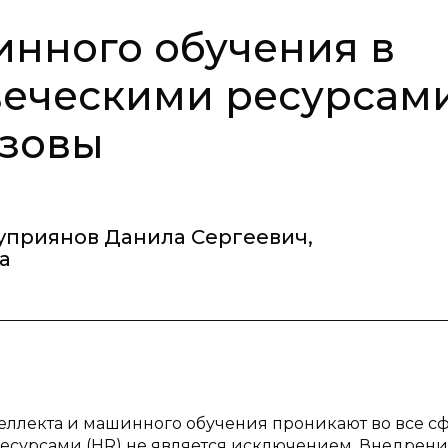
нного обучения в
еческими ресурсами
ызовы
уприянов Данила Сергеевич
,
а
еллекта и машинного обучения проникают во все с
есурсами (HR) не является исключением. Внедрен