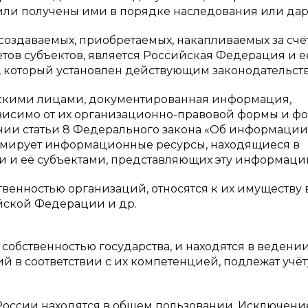
, или получены ими в порядке наследования или да
оздаваемых, приобретаемых, накапливаемых за счё
етов субъектов, является Российская Федерация и е
, который установлен действующим законодательст
ескими лицами, документированная информация,
ависимо от их организационно-правовой формы и ф
ании статьи 8 Федерального закона «Об информации
мирует информационные ресурсы, находящиеся в
 и её субъектами, представляющих эту информаци
енностью организаций, относятся к их имуществу 
йской Федерации и др.
обственностью государства, и находятся в ведени
й в соответствии с их компетенцией, подлежат учёт
оссии находятся в общем пользовании. Исключени