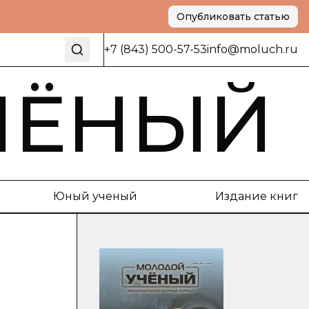
Опубликовать статью
+7 (843) 500-57-53
info@moluch.ru
ЧЁНЫЙ
Юный ученый
Издание книг