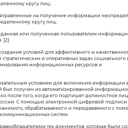
елённому кругу лиц;
направленные на получение информации неопреде
еделенному кругу лиц;
данная или полученная пользователем информаци
 [2]
 создание условий для эффективного и качественно
тратегических и оперативных задач социального 
ормирования информационных ресурсов и
язательным условием для включения информации 
й был получен из автоматизированной информаци
ко после того, когда его подпишет должностное лиц
 России. С помощью электронной цифровой подписи
ранимого, обрабатываемого и передаваемого с по
екоммуникационных систем.
авообладателями тех документов, которые были с