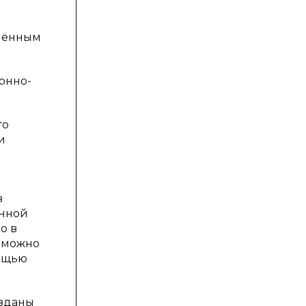
лённым
онно-
го
и
в
онной
о в
 можно
мощью
озданы