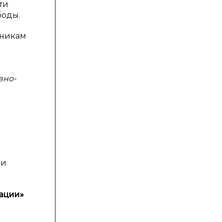
ти
боды.
чникам
вно-
 и
ации»