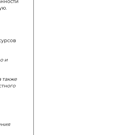
анности
ую.
сурсов
о и
а также
стного
ения