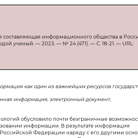
я составляющая информационного общества в России
дой ученый. — 2023. — № 24 (471). — С. 18-21. — URL:
ормация как один из важнейших ресурсов государст
нная информация, электронный документ,
ологий обусловило почти безграничные возможнос
льзовании информации. В результате информация
в Российской Федерации наряду с его другими осн