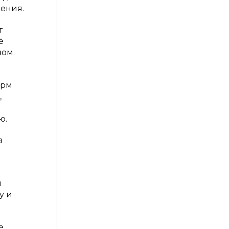
рения.
т
ё
вом.
орм
,
ю.
в
и
у и
е