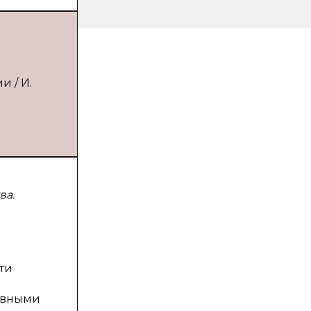
 / И.
ва.
ти
овными