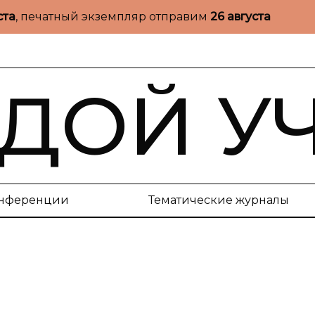
ста
, печатный экземпляр отправим
26 августа
ДОЙ У
нференции
Тематические журналы