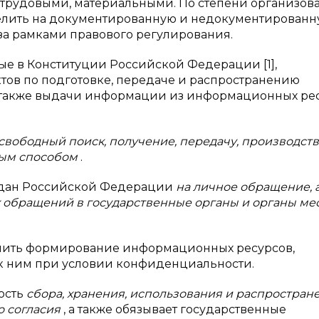
трудовыми, материальными. По степени организов
лить на документированную и недокументированн
а рамками правового регулирования.
ые в Конституции Российской Федерации [1],
тов по подготовке, передаче и распространению
 также выдачи информации из информационных ре
свободный поиск, получение, передачу, производств
ным способом
.
дан Российской Федерации
на личное обращение, 
 обращений в государственные органы и органы ме
ечить формирование информационных ресурсов,
к ним при условии конфиденциальности.
ость
сбора, хранения, использования и распростран
о согласия
, а также обязывает государственные