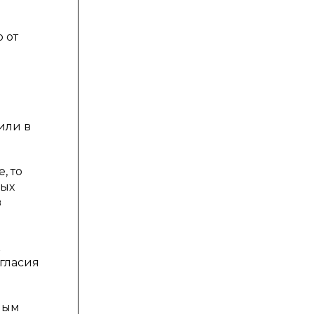
 от
или в
, то
ных
в
к
гласия
ным