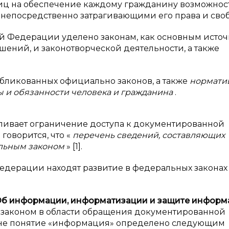
иц на обеспечение каждому гражданину возможнос
 непосредственно затрагивающими его права и сво
й Федерации уделено законам, как основным исто
ений, и законотворческой деятельности, а также
убликованных официально законов, а также
нормати
ы и обязанности человека и гражданина
.
ливает ограничение доступа к документированной
говорится, что «
перечень сведений, составляющих
альным законом
» [1].
дерации находят развитие в федеральных законах
Об информации, информатизации и
защите информ
законом в области обращения документированной
оне понятие «информация» определено следующим