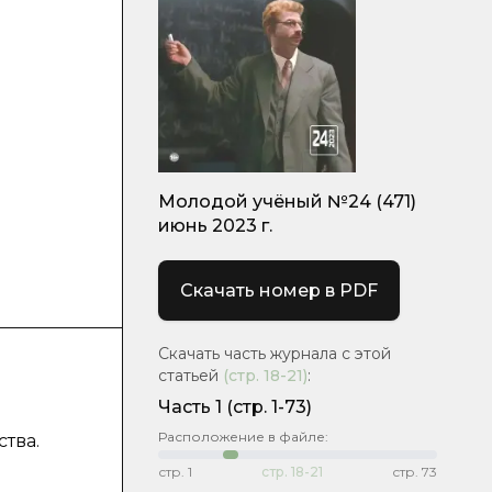
Молодой учёный №24 (471)
июнь 2023 г.
Скачать номер в PDF
Скачать часть журнала с этой
статьей
(стр.
18-21
)
:
Часть 1
(стр. 1-73)
Расположение в файле:
тва.
стр.
1
стр.
18-21
стр.
73