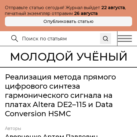
Отправьте статью сегодня! Журнал выйдет
22 августа
,
печатный экземпляр отправим
26 августа
Опубликовать статью
МОЛОДОЙ УЧЁНЫЙ
Реализация метода прямого
цифрового синтеза
гармонического сигнала на
платах Altera DE2–115 и Data
Conversion HSMC
Авторы
Аверченко Артем Павлович
,