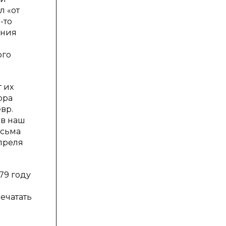
л «от
-то
ения
ого
 их
ора
вр.
 в наш
есьма
апреля
79 году
ечатать