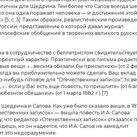
личны для Щедрина. Тем более что Салов всегда ше
ко она одна поражает человека — и достижения этой
5, с. 3]. Таким образом, реалистические произвед
оссии, представление о которой давал журнал
илософские обобщения в творениях великого русск
а в сотрудничестве с беллетристом свидетельствует
орректный характер. Практически все письма редакт
е вещи: «... весьма обязали бы присылкою» (от 2 фе
я, когда вы приблизительно можете сделать Ваш вклад
 что-нибудь готовое для "Отечественных записок", то в
), «... если у Вас есть еще повесть, то пришлите» (от 6 
юбезном обещании» (от 1 марта 1882 г.) [7].
Щедрина и Салова. Как уже было сказано выше, в 18
чественных записок» — вышла повесть И.А. Салова
, что редактор «Отечественных записок» отказался п
удешь, но он надеется, что И.А. Салов не замедлит
т это недоразумение.