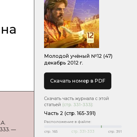
ина
Молодой учёный №12 (47)
декабрь 2012 г.
Скачать номер в PDF
Скачать часть журнала с этой
статьей
(стр.
331-333
)
:
Часть 2
(стр. 165-391)
Расположение в файле:
А.
-333. —
стр.
165
стр.
331-333
стр.
391