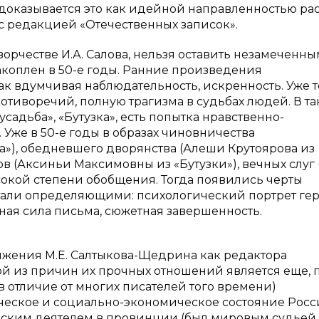
доказывается это как идейной направленностью ра
 с редакцией «Отечественных записок».
ворчестве И.А. Салова, нельзя оставить незамеченны
акоплен в 50-е годы. Ранние произведения
как вдумчивая наблюдательность, искренность. Уже т
отиворечий, полную трагизма в судьбах людей. В та
 усадьба», «Бутузка», есть попытка нравственно-
Уже в 50-е годы в образах чиновничества
а»), обедневшего дворянства (Алеши Крутоярова из
в (Аксиньи Максимовны из «Бутузки»), вечных слуг 
сокой степени обобщения. Тогда появились черты
тали определяющими: психологический портрет гер
ая сила письма, сюжетная завершенность.
ижения М.Е. Салтыкова-Щедрина как редактора
ой из причин их прочных отношений является еще, 
в отличие от многих писателей того времени)
ческое и социально-экономическое состояние Росс
ическим деятелем в провинции (был мировым судьей