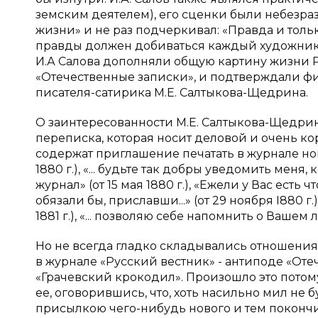
земским деятелем), его сценки были небезраз
жизни» и не раз подчеркивал: «Правда и толь
правды должен добиваться каждый художник» [
И.А Салова дополняли общую картину жизни Р
«Отечественные записки», и подтверждали ф
писателя-сатирика М.Е. Салтыкова-Щедрина.
О заинтересованности М.Е. Салтыкова-Щедрин
переписка, которая носит деловой и очень к
содержат приглашение печатать в журнале новы
1880 г.), «... будьте так добры уведомить мен
журнал» (от 15 мая 1880 г.), «Ежели у Вас есть
обязали бы, приславши...» (от 29 ноября
I
880 г.
1881 г.), «... позволяю себе напомнить о Вашем л
Но не всегда гладко складывались отношения 
в журнале «Русский вестник» - антиподе «Оте
«Грачевский крокодил». Произошло это потому
ее, оговорившись, что, хоть насильно мил не б
присылкою чего-нибудь нового и тем покончи