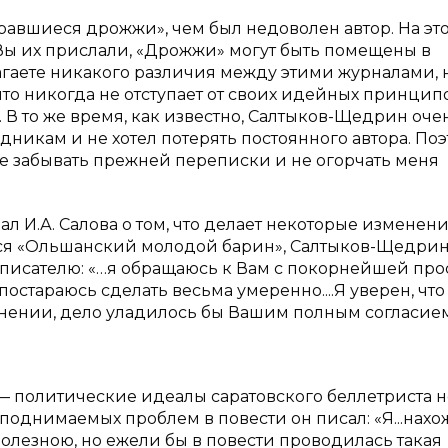
равшиеся дрожжи», чем был недоволен автор. На эт
к Вы их прислали, «Дрожжи» могут быть помещены в
лагаете никакого различия между этими журналами, 
, что никогда не отступает от своих идейных принцип
 В то же время, как известно, Салтыков-Щедрин оче
дникам и не хотел потерять постоянного автора. Поэ
 не забывать прежней переписки и не огорчать меня
И.А. Салова о том, что делает некоторые изменени
лся «Ольшанский молодой барин», Салтыков-Щедри
 писателю: «…я обращаюсь к Вам с покорнейшей пр
остараюсь сделать весьма умеренно....Я уверен, что
яснении, дело уладилось бы Вашим полным согласие
 — политические идеалы саратовского беллетриста н
поднимаемых проблем в повести он писал: «Я...нахо
олезною, но ежели бы в повести проводилась такая