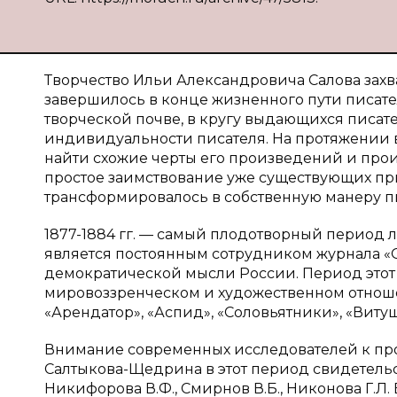
Творчество Ильи Александровича Салова захват
завершилось в конце жизненного пути писате
творческой почве, в кругу выдающихся писате
индивидуальности писателя. На протяжении в
найти схожие черты его произведений и прои
простое заимствование уже существующих при
трансформировалось в собственную манеру п
1877-1884 гг. — самый плодотворный период ли
является постоянным сотрудником журнала «
демократической мысли России. Период этот
мировоззренческом и художественном отнош
«Арендатор», «Аспид», «Соловьятники», «Витуш
Внимание современных исследователей к проб
Салтыкова-Щедрина в этот период свидетельст
Никифорова В.Ф., Смирнов В.Б., Никонова Г.Л. 