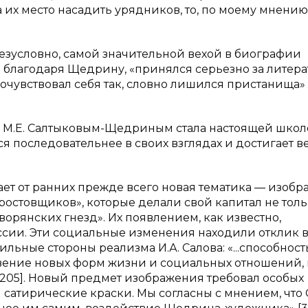
а их место насадить урядников, то, по моему мнению,
безусловно, самой значительной вехой в биографии
то благодаря Щедрину, «принялся серьезно за литера
чувствовал себя так, словно лишился пристанища» [6
 с М.Е. Салтыковым-Щедриным стала настоящей шко
тся последовательнее в своих взглядах и достигает 
ет от ранних прежде всего новая тематика — изоб
 ростовщиков», которые делали свой капитал не толь
ворянских гнезд». Их появлением, как известно,
ссии. Эти социальные изменения находили отклик 
льные стороны реализма И.А. Салова: «...способност
овение новых форм жизни и социальных отношений,
. 205]. Новый предмет изображения требовал особых
 сатирические краски. Мы согласны с мнением, что