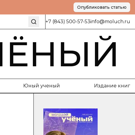
Опубликовать статью
+7 (843) 500-57-53
info@moluch.ru
ЧЁНЫЙ
Юный ученый
Издание книг