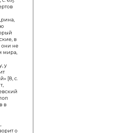
. 69].
ертов
дрина,
ью
торый
кие, в
 они не
м мира,
, у
ит
 [8, с.
т,
чевский
поп
в в
,
оворит о