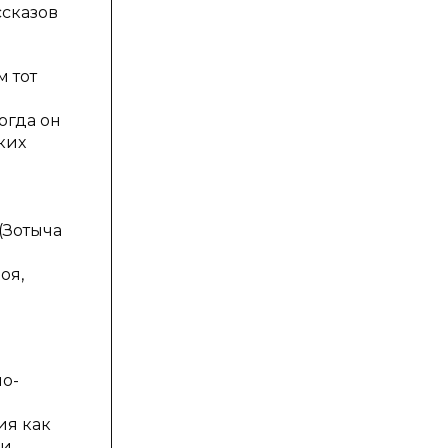
ссказов
м тот
огда он
ких
(Зотыча
оя,
по-
ия как
 и