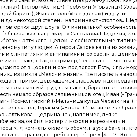
ное им самим, воздействие Щедрина-художника» [3, с
ина»), Глотов («Аспид»), Требухин («Грызуны») Ухов
дой барин»), Живодеров («Голодовка») и другие —
ни до некоторой степени напоминают «столпов» Ще
 не повторяют друг друга. Отличительной особенност
е обобщена, как, например, у Салтыкова-Щедрина, ко
 Образы Салтыкова-Щедрина собирательные, типичес
анному типу людей. А герои Салова взяты из жизни,
воими симпатиями и антипатиями, со своим видение
ое им не чуждо. Так, например, Чесалкин — тянется к
 как поют в церкви и сам подпевает. Есть, к примеру
ик» из цикла «Мелочи жизни». Где писатель вывод
да и, притом, держащемся старозаветных преданий»
землю и личный труд: сам пашет, боронит, сено коси
е есть немало образов священников: отец Иван («Гра
вич Космолинский («Мельница купца Чесалкина»), 
стерье» отец Герасим («Едет»). Описание их образо
а Салтыкова-Щедрина. Так, например, дьякон
бачества, он был мастер и мозоли вырезывать и
лосы <…>; комнаты оклеить обоями, а уж в бане никто
очки расправит, все ребра переберет» [4, с. 7]. Это г