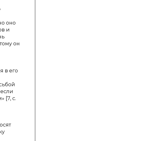
о
но оно
ов и
нь
тому он
я в его
н
осьбой
 если
м»
[7, с.
осят
жу