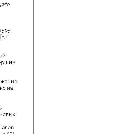
 это
туру,
, с.
лой
вершин
ражение
ко на
в
ь
 новых
 Салов