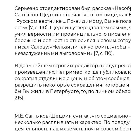
Серьезно отредактирован был рассказ «Несоб
Салтыков-Щедрин отвечал: «... в том виде, ка
"Русском вестнике"... По-видимому, Вы не по
есть» [7, с. 110]. Щедрин утверждал тем самым
учил верности им провинциального писателя.
бережно и ревностно относился к своим сотру
писал Салову: «Нельзя ли так устроить, чтобы
незаслуженными выговорами»
[7, с. 110].
В дальнейшем строгий редактор предупреждал 
произведениях. Например, когда публикова
сократил отдельные сцены и об этом сообщал
разрешить некоторые сокращения, которые я п
бы Вы жили в Петербурге, то, по личном объ
215].
М.Е. Салтыков-Щедрин считал, что социально
несколько расплывчатый характер. По поводу 
деятельность наших земств почти совсем бесп