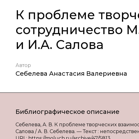
К проблеме творч
сотрудничество М
и И.А. Салова
Автор
Себелева Анастасия Валериевна
Библиографическое описание
Себелева, А. В. К проблеме творческих взаимо
Салова / А. В. Себелева. — Текст : непосредстве
URL: https://moluch.ru/archive/47/5813.