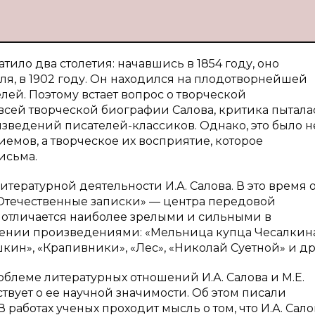
ило два столетия: начавшись в 1854 году, оно
ля, в 1902 году. Он находился на плодотворнейшей
лей. Поэтому встает вопрос о творческой
сей творческой биографии Салова, критика пытала
зведений писателей-классиков. Однако, это было н
емов, а творческое их восприятие, которое
исьма.
тературной деятельности И.А. Салова. В это время 
Отечественные записки» — центра передовой
 отличается наиболее зрелыми и сильными в
ении произведениями: «Мельница купца Чесалкина
кин», «Крапивники», «Лес», «Николай Суетной» и др
леме литературных отношений И.А. Салова и М.Е.
вует о ее научной значимости. Об этом писали
В работах ученых проходит мысль о том, что И.А. Сал