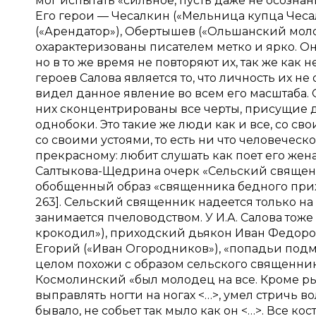
мог испытать «сильное, пусть даже не осознан
Его герои — Чесалкин («Мельница купца Чесалк
(«Арендатор»), Обертышев («Ольшанский моло
охарактеризованы писателем метко и ярко. О
но в то же время не повторяют их, так же как
героев Салова является то, что личность их н
видел данное явление во всем его масштаба.
них сконцентрированы все черты, присущие д
однобоки. Это такие же люди как и все, со с
со своими устоями, то есть ни что человеческ
прекрасному: любит слушать как поет его жена,
Салтыкова-Щедрина очерк «Сельский священн
обобщенный образ «священника бедного прихо
263]. Сельский священник надеется только на 
занимается пчеловодством. У И.А. Салова тож
крокодил»), приходский дьякон Иван Федоро
Егорий («Иван Огородников»), «попадьи подма
целом похожи с образом сельского священник
Космолинский «был молодец на все. Кроме ры
выправлять ногти на ногах <…>, умел стричь во
бывало, не собьет так мыло как он <…>. Все кост