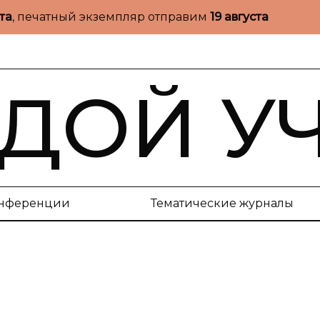
ста
, печатный экземпляр отправим
19 августа
ДОЙ У
нференции
Тематические журналы