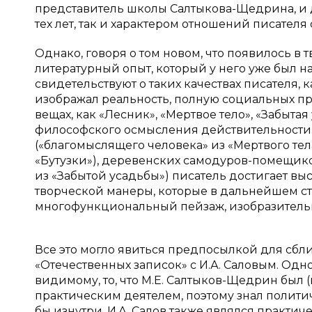
представитель школы Салтыкова-Щедрина, и 
тех лет, так и характером отношений писателя
Однако, говоря о том новом, что появилось в т
литературный опыт, который у него уже был н
свидетельствуют о таких качествах писателя, 
изображал реальность, полную социальных пр
вещах, как «Лесник», «Мертвое тело», «Забытая
философского осмысления действительности. 
(«благомыслящего человека» из «Мертвого тел
«Бутузки»), деревенских самодуров-помещико
из «Забытой усадьбы») писатель достигает вы
творческой манеры, которые в дальнейшем с
многофункциональный пейзаж, изобразительн
Все это могло явиться предпосылкой для сбл
«Отечественных записок» с И.А. Саловым. Одн
видимому, то, что М.Е. Салтыков-Щедрин был (
практическим деятелем, поэтому знал полити
бы изнутри. И.А. Салов также являлся практ