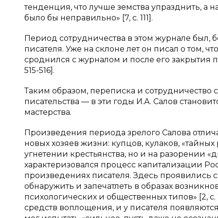
тенденция, что лучше земства упразднить, а н
было бы неправильно» [7, с. 111].
Период сотрудничества в этом журнале был, 
писателя. Уже на склоне лет он писал о том, ч
сроднился с журналом и после его закрытия по
515-516].
Таким образом, переписка и сотрудничество
писательства — в эти годы И.А. Салов станови
мастерства.
Произведения периода зрелого Салова отлича
новых хозяев жизни: купцов, кулаков, «тайных
угнетении крестьянства, но и на разорении «д
характеризовался процесс капитализации Ро
произведениях писателя. Здесь проявились си
обнаружить и запечатлеть в образах возникн
психологических и общественных типов» [2, с
средств воплощения, и у писателя появляются