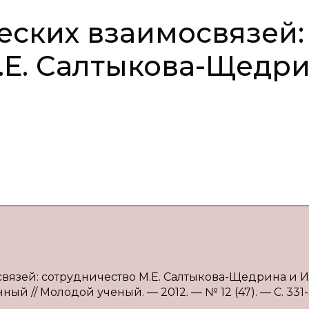
еских взаимосвязей:
.Е. Салтыкова-Щедр
связей: сотрудничество М.Е. Салтыкова-Щедрина и И.
нный // Молодой ученый. — 2012. — № 12 (47). — С. 331