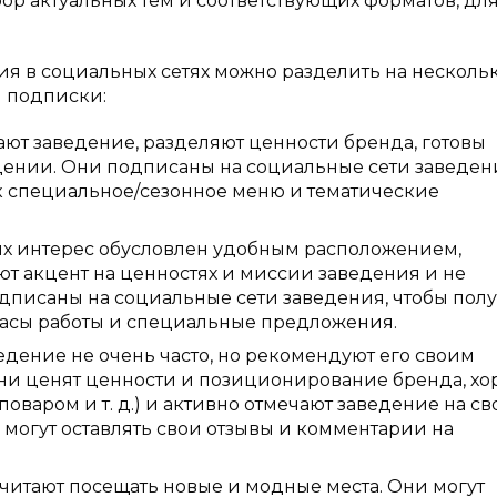
ор актуальных тем и соответствующих форматов, дл
я в социальных сетях можно разделить на несколь
я подписки:
ют заведение, разделяют ценности бренда, готовы
ждении. Они подписаны на социальные сети заведен
к специальное/сезонное меню и тематические
 их интерес обусловлен удобным расположением,
ют акцент на ценностях и миссии заведения и не
писаны на социальные сети заведения, чтобы полу
часы работы и специальные предложения.
едение не очень часто, но рекомендуют его своим
ни ценят ценности и позиционирование бренда, х
оваром и т. д.) и активно отмечают заведение на св
 могут оставлять свои отзывы и комментарии на
итают посещать новые и модные места. Они могут