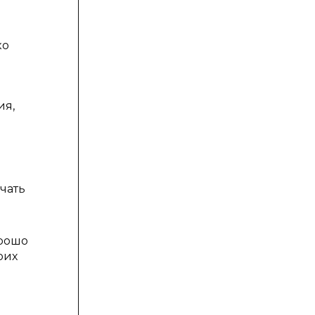
я
ко
ия,
чать
орошо
оих