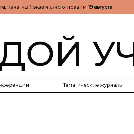
ста
, печатный экземпляр отправим
19 августа
ДОЙ У
нференции
Тематические журналы