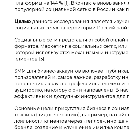
платформы на 144 % [1]. ВКонтакте вновь зан
популярной социальной сетью в России как по ч
Целью
данного исследования является изуч
социальных сетях на территории Российской 
Социальные сети представляют собой онлай
форматов. Маркетинг в социальных сетях, ил
которой используются механизмы и инструме
клиентов [3].
SMM для бизнес-аккаунтов включает публикац
пользователей и, самое важное, разработку 
заполнения аккаунта профессиональными и э
аудиторию, на которую они направлены. В на
эффективных и доступных инструментов для 
Основные цели присутствия бизнеса в социа
трафика (лидогенерацию), например, на сай
лояльности клиентов через «теплое», иногда
бренда; создание и улучшение имиджа комп