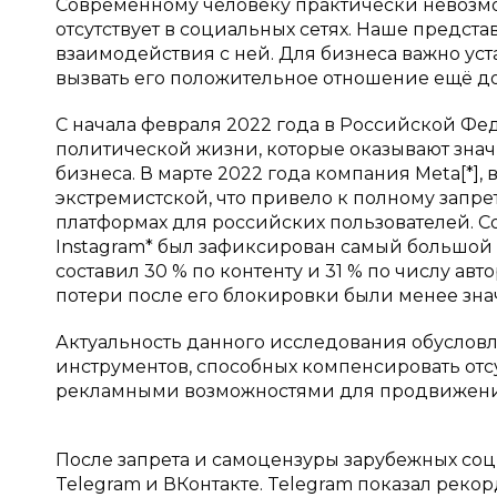
Современному человеку практически невозмож
отсутствует в социальных сетях. Наше предст
взаимодействия с ней. Для бизнеса важно уста
вызвать его положительное отношение ещё д
С начала февраля 2022 года в Российской Ф
политической жизни, которые оказывают знач
бизнеса. В марте 2022 года компания Meta[*],
экстремистской, что привело к полному запр
платформах для российских пользователей. Со
Instagram* был зафиксирован самый большой от
составил 30 % по контенту и 31 % по числу ав
потери после его блокировки были менее зн
Актуальность данного исследования обуслов
инструментов, способных компенсировать отс
рекламными возможностями для продвижени
После запрета и самоцензуры зарубежных со
Telegram и ВКонтакте. Telegram показал рек