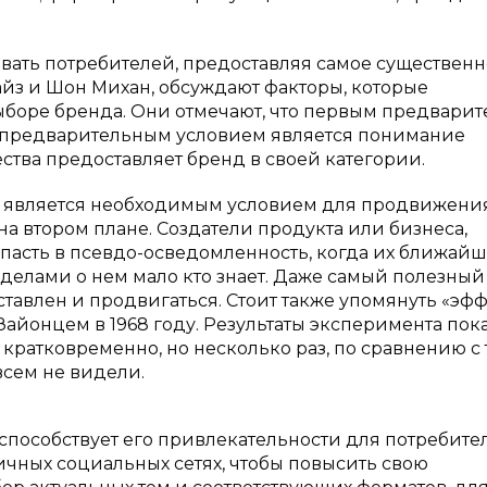
ивать потребителей, предоставляя самое существенн
йз и Шон Михан, обсуждают факторы, которые
ыборе бренда. Они отмечают, что первым предвари
м предварительным условием является понимание
ства предоставляет бренд в своей категории.
я является необходимым условием для продвижени
 на втором плане. Создатели продукта или бизнеса,
опасть в псевдо-осведомленность, когда их ближай
еделами о нем мало кто знает. Даже самый полезный
ставлен и продвигаться. Стоит также упомянуть «эф
айонцем в 1968 году. Результаты эксперимента пока
кратковременно, но несколько раз, по сравнению с т
всем не видели.
способствует его привлекательности для потребите
ичных социальных сетях, чтобы повысить свою