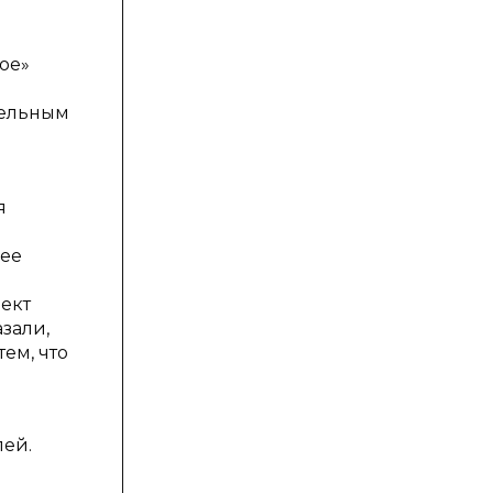
ое»
тельным
я
шее
фект
зали,
ем, что
лей.