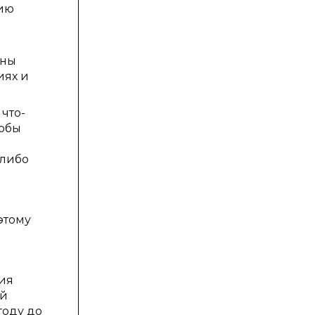
нию
аны
иях и
что-
тобы
 либо
этому
тия
ой
году до