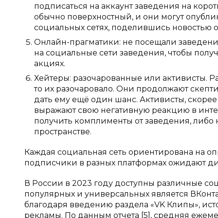
подписаться на аккаунт заведения на коротк
обычно поверхностный, и они могут опубли
социальных сетях, поделившись новостью о
Онлайн-прагматики: не посещали заведение
на социальные сети заведения, чтобы пол
акциях.
Хейтеры: разочарованные или активисты. Р
то их разочаровало. Они продолжают скепти
дать ему ещё один шанс. Активисты, скорее
выражают свою негативную реакцию в инте
получить комплименты от заведения, либо 
пространстве.
Каждая социальная сеть ориентирована на опр
подписчики в разных платформах ожидают д
В России в 2023 году доступны различные с
популярных и универсальных является ВКонта
благодаря введению раздела «VK Клипы», ис
рекламы. По данным отчета [5], средняя ежеме