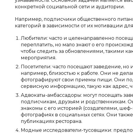
узнаваемость. Основной задачей является выб
конкретной социальной сети и аудитории.
Например, подписчики общественного питани
категорий в зависимости от их мотивации дл
Любители: часто и целенаправленно посеща
переплатить, но мало знают о его происхо
чтобы следить за обновлениями, такими ка
мероприятия.
Посетители: часто посещают заведение, но
например, близостью к работе. Они не дела
фотографируют свои приемы пищи. Они под
сервисную информацию, такую как адрес, 
Адвокаты-амбассадоры: могут посещать зав
подписчикам, друзьям и родственникам. О
знакомы с его историей (создателями, шеф-п
фотографиях в социальных сетях. Они также
публикациях ресторана.
Модные исследователи-тусовщики: предпоч