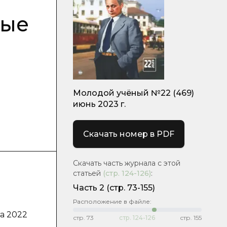
ные
Молодой учёный №22 (469)
июнь 2023 г.
Скачать номер в PDF
Скачать часть журнала с этой
статьей
(стр.
124-126
)
:
Часть 2
(стр. 73-155)
Расположение в файле:
та 2022
стр.
73
стр.
124-126
стр.
155