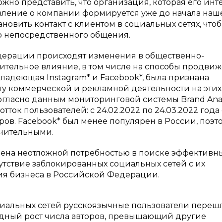
но представить, что организация, которая его инте
авление о компании формируется уже до начала наш
новить контакт с клиентом в социальных сетях, что
о непосредственного общения.
едерации происходят изменения в общественно-
ительное влияние, в том числе на способы продви
 владеющая Instagram* и Facebook*, была признана
ету коммерческой и рекламной деятельности на этих
гласно данным мониторинговой системы Brand Analy
ток пользователей: с 24.02.2022 по 24.03.2022 года 
торов. Facebook* был менее популярен в России, поэт
ачительными.
лена неотложной потребностью в поиске эффективн
утствие заблокированных социальных сетей с их
я бизнеса в Российской Федерации.
циальных сетей русскоязычные пользователи переш
ордный рост числа авторов, превышающий другие