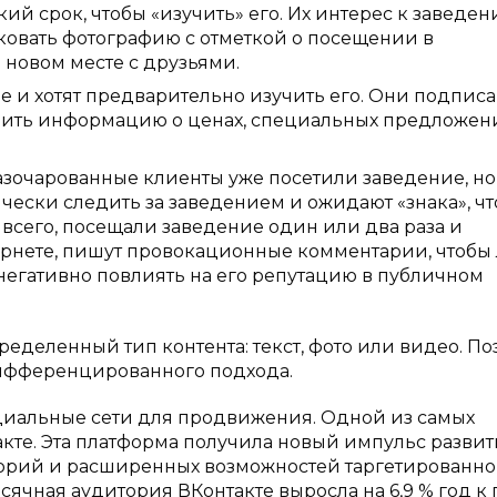
ий срок, чтобы «изучить» его. Их интерес к заведе
ковать фотографию с отметкой о посещении в
 новом месте с друзьями.
 и хотят предварительно изучить его. Они подпис
учить информацию о ценах, специальных предложен
азочарованные клиенты уже посетили заведение, но 
чески следить за заведением и ожидают «знака», ч
 всего, посещали заведение один или два раза и
рнете, пишут провокационные комментарии, чтобы
негативно повлиять на его репутацию в публичном
еделенный тип контента: текст, фото или видео. По
ифференцированного подхода.
оциальные сети для продвижения. Одной из самых
кте. Эта платформа получила новый импульс разви
торий и расширенных возможностей таргетированн
сячная аудитория ВКонтакте выросла на 6,9 % год к 