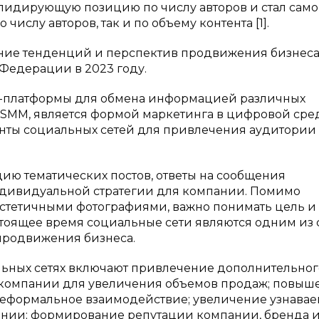
ял лидирующую позицию по числу авторов и стал сам
ислу авторов, так и по объему контента [1].
ение тенденций и перспектив продвижения бизнеса
Федерации в 2023 году.
н-платформы для обмена информацией различных
и SMM, является формой маркетинга в цифровой сре
нты социальных сетей для привлечения аудитории
ию тематических постов, ответы на сообщения
индивидуальной стратегии для компании. Помимо
стетичными фотографиями, важно понимать цель и
стоящее время социальные сети являются одним из
продвижения бизнеса.
льных сетях включают привлечение дополнительног
т компании для увеличения объемов продаж; повыш
 неформальное взаимодействие; увеличение узнава
ании; формирование репутации компании, бренда 