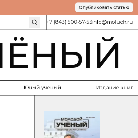
Опубликовать статью
+7 (843) 500-57-53
info@moluch.ru
ЧЁНЫЙ
Юный ученый
Издание книг