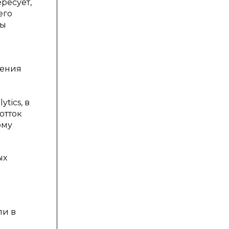
ресует,
его
бы
жения
tics, в
отток
ому
ых
ли в