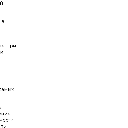
ой
 в
де, при
 и
 самых
о
ение
емости
или