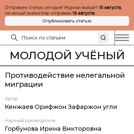
Отправьте статью сегодня! Журнал выйдет
15 августа
,
печатный экземпляр отправим
19 августа
Опубликовать статью
МОЛОДОЙ УЧЁНЫЙ
Противодействие нелегальной
миграции
Автор
Кенжаев Орифжон Зафаржон угли
Научный руководитель
Горбунова Ирина Викторовна