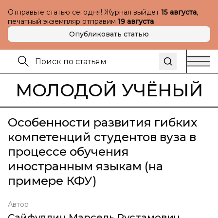
Отправьте статью сегодня! Журнал выйдет
15 августа
,
печатный экземпляр отправим
19 августа
Опубликовать статью
МОЛОДОЙ УЧЁНЫЙ
Особенности развития гибких
компетенций студентов вуза в
процессе обучения
иностранным языкам (на
примере КФУ)
Автор
Сайфуллин Марсель Рустамович