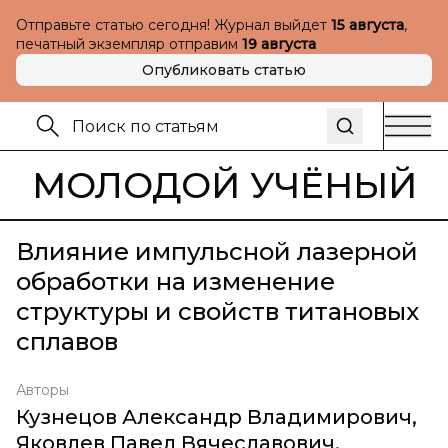
Отправьте статью сегодня! Журнал выйдет
15 августа
,
печатный экземпляр отправим
19 августа
Опубликовать статью
МОЛОДОЙ УЧЁНЫЙ
Влияние импульсной лазерной
обработки на изменение
структуры и свойств титановых
сплавов
Авторы
Кузнецов Александр Владимирович
,
Яковлев Павел Вячеславович
,