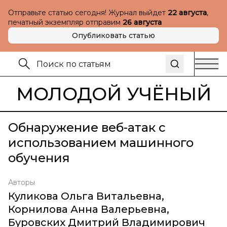
Отправьте статью сегодня! Журнал выйдет
22 августа
,
печатный экземпляр отправим
26 августа
Опубликовать статью
МОЛОДОЙ УЧЁНЫЙ
Обнаружение веб-атак с
использованием машинного
обучения
Авторы
Куликова Ольга Витальевна
,
Корнилова Анна Валерьевна
,
Буровских Дмитрий Владимирович