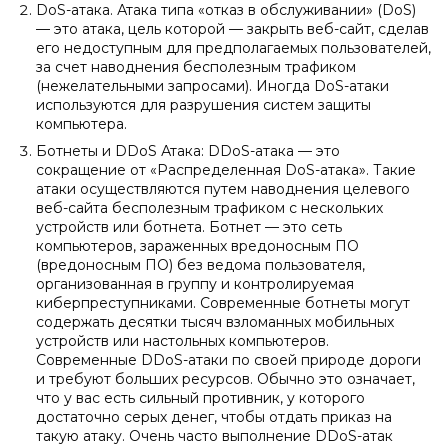
DoS-атака. Атака типа «отказ в обслуживании» (DoS)
— это атака, цель которой — закрыть веб-сайт, сделав
его недоступным для предполагаемых пользователей,
за счет наводнения бесполезным трафиком
(нежелательными запросами). Иногда DoS-атаки
используются для разрушения систем защиты
компьютера.
Ботнеты и DDoS Атака: DDoS-атака — это
сокращение от «Распределенная DoS-атака». Такие
атаки осуществляются путем наводнения целевого
веб-сайта бесполезным трафиком с нескольких
устройств или ботнета. Ботнет — это сеть
компьютеров, зараженных вредоносным ПО
(вредоносным ПО) без ведома пользователя,
организованная в группу и контролируемая
киберпреступниками. Современные ботнеты могут
содержать десятки тысяч взломанных мобильных
устройств или настольных компьютеров.
Современные DDoS-атаки по своей природе дороги
и требуют больших ресурсов. Обычно это означает,
что у вас есть сильный противник, у которого
достаточно серых денег, чтобы отдать приказ на
такую атаку. Очень часто выполнение DDoS-атак