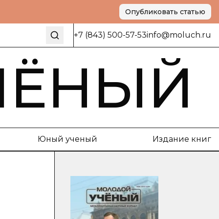
Опубликовать статью
+7 (843) 500-57-53
info@moluch.ru
ЧЁНЫЙ
Юный ученый
Издание книг