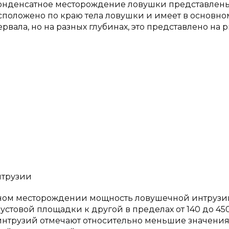
конденсатное месторождение ловушки представлен
сположено по краю тела ловушки и имеет в основно
ла, но на разных глубинах, это представлено на рис
нтрузии
ном месторождении мощность ловушечной интрузи
устовой площадки к другой в пределах от 140 до 45
х интрузий отмечают относительно меньшие значени