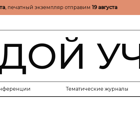
ста
, печатный экземпляр отправим
19 августа
ДОЙ У
нференции
Тематические журналы