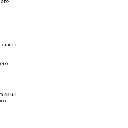
ного
каналов
его
 такими
ого