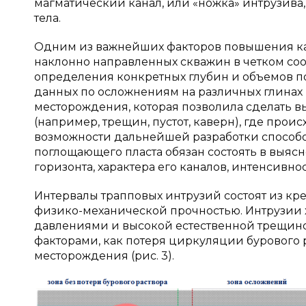
магматический канал, или «ножка» интрузива
тела.
Одним из важнейших факторов повышения ка
наклонно направленных скважин в четком соот
определения конкретных глубин и объемов п
данных по осложнениям на различных глинах
месторождения, которая позволила сделать 
(например, трещин, пустот, каверн), где прои
возможности дальнейшей разработки способо
поглощающего пласта обязан состоять в выя
горизонта, характера его каналов, интенсивно
Интервалы трапповых интрузий состоят из кр
физико-механической прочностью. Интрузии
давлениями и высокой естественной трещинов
факторами, как потеря циркуляции бурового 
месторождения (рис. 3).