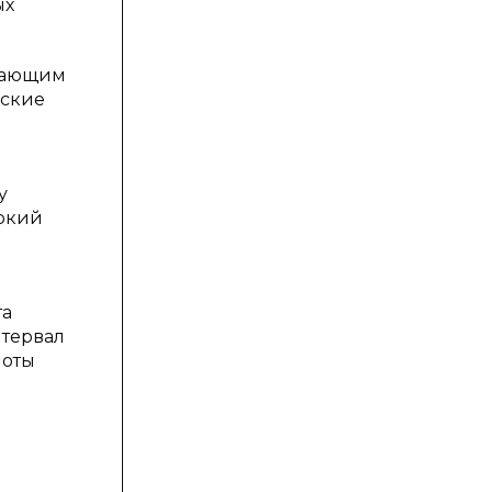
ых
вающим
рские
у
рокий
та
нтервал
лоты