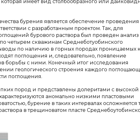
, которая имеет вид столбообразного или дайковид
чества бурения является обеспечение проведения
ветствии с разработанным проектом. Так, для
оглощений бурового раствора был проведен анализ
 по четырем скважинам Среднеботуобинского
выводы по наличию в горных породах проницаемых 
сходят поглощения и, следовательно, появление
в борьбы с ними. Конечный итог исследования
снении геологического строения каждого поглощающ
сти поглощения.
епких пород и представлены долеритами с высокой
 характеризуются аномально низкими пластовыми
атостью, бурение в таких интервалах осложняется
раствора в трещиноватом пласте Среднебоутобинск