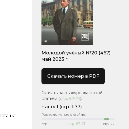
Молодой учёный №20 (467)
май 2023 г.
Скачать номер в PDF
Скачать часть журнала с этой
статьей
(стр.
67-71
)
:
Часть 1
(стр. 1-77)
Расположение в файле:
ста на
стр.
1
стр.
67-71
стр.
77