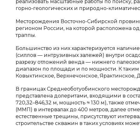
реализовать масштабные работы по поиску, р
горно-геологических и природно-климатическ
Месторождения Восточно-Сибирской провин
регионом России, на которой расположена о
траппы.
Большинство из них характеризуется наличие
(силлов — интрузивных залежей) внутри осадо
разрезу отложений венда — нижнего палеозоя
диапазон по площади и по мощности. К таки
Ковыктинское, Верхнечонское, Ярактинское, Да
В границах Среднеоботуобинского месторожд
представлена долеритами, входящими в сост
720,32–846,32 м, мощность ≈ 130 м), также о
(ММП) в интервалах до 400 метров, далее от
естественные трещины, присутствуют интерва
строительстве скважин в таких условиях може