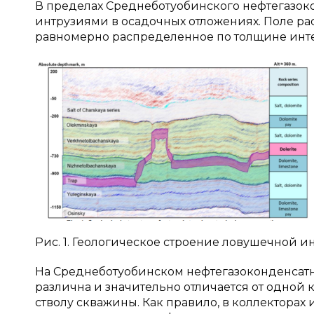
В пределах Среднеботуобинского нефтегазо
интрузиями в осадочных отложениях. Поле ра
равномерно распределенное по толщине интерва
Рис. 1. Геологическое строение ловушечной и
На Среднеботуобинском нефтегазоконденсат
различна и значительно отличается от одной к
стволу скважины. Как правило, в коллектора