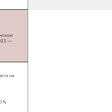
инском
023. —
аста на
0 %