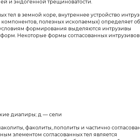
лей и эндогенной трещиноватости.
ых тел в земной коре, внутреннее устройство интру
 компонентов, полезных ископаемых) определяет о
м условиям формирования выделяются интрузивы
тформ. Некоторые формы согласованных интрузивов
ские диапиры; д — сели
лаколиты, факолиты, лополиты и частично согласов
ым элементом согласованных тел является