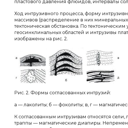
пластового давления флюидов, интервалы со
Ход интрузивного процесса, форму интрузивн
массивов (распределение в них минеральных
тектоническая обстановка. По тектонически
геосинклинальных областей и интрузивы пла
изображены на рис. 2.
Рис. 2. Формы согласованных интрузий:
а — лаколиты; б — фоколиты; в, г — магматиче
К согласованным интрузивам относятся сели, 
траппы — магматические диапиры. Непременн