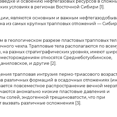
азведке и освоению нефтегазовых ресурсов в сложн
их условиях в регионах Восточной Сибири [1].
ции, являются основным и важным нефтегазодобы
дна из самых крупных трапповых отложений — Сиби
м в геологическом разрезе пластовых трапповых тел
чного чехла. Трапповые тела располагаются по всем
, на разных стратиграфических уровнях, имеют ши
м месторождениям относятся Среднеботуобинское,
ниловское, и другие [2].
ения трапповая интрузия пермо-триасового возрас
ав различных формаций в осадочных отложениях (и
тмечается повсеместное распространение вечной мерз
мечаются аномально низкие пластовые давления и
лы солей, эндогенной трещиноватости, что при
т вызвать различные осложнения [3].