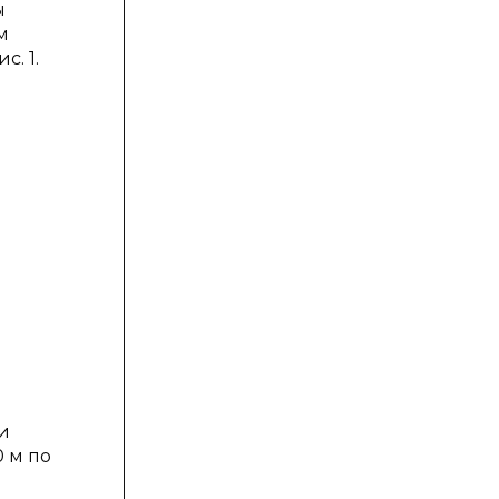
ы
м
. 1.
и
0 м по
я