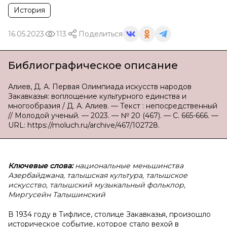
История
16.05.2023
113
Поделиться
Библиографическое описание
Алиев, Д. А. Первая Олимпиада искусств народов
Закавказья: воплощение культурного единства и
многообразия / Д. А. Алиев. — Текст : непосредственный
// Молодой ученый. — 2023. — № 20 (467). — С. 665-666. —
URL: https://moluch.ru/archive/467/102728.
Ключевые слова:
национальные меньшинства
Азербайджана, талышская культура, талышское
искусство, талышский музыкальный фольклор,
Миргусейн Талышинский
В 1934 году в Тифлисе, столице Закавказья, произошло
историческое событие, которое стало вехой в