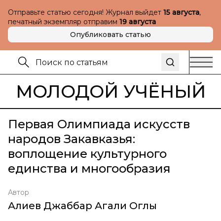
Отправьте статью сегодня! Журнал выйдет
15 августа
,
печатный экземпляр отправим
19 августа
Опубликовать статью
МОЛОДОЙ УЧЁНЫЙ
Первая Олимпиада искусств
народов Закавказья:
воплощение культурного
единства и многообразия
Автор
Алиев Джаббар Агали Оглы