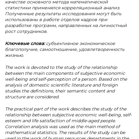
качестве основного метода математической
статистики применялся корреляционный анализ.
Полученные результаты исследования могут быть
использованы в работе отделов кадров при
разработке программ, направленных на личностный
рост сотрудников.
Ключевые слова:
субъективное экономическое
благополучие, самоотношение, удовлетворенность
жизнью.
The work is devoted to the study of the relationship
between the main components of subjective economic
well-being and self-perception of a person. Based on the
analysis of domestic scientific literature and foreign
studies the definitions, their semantic content and
structure are considered.
The practical part of the work describes the study of the
relationship between subjective economic well-being, self-
esteem and life satisfaction of middle-aged people.
Correlation analysis was used as the main method of
mathematical statistics. The results of the study can be
used in the work of human resources departments in the