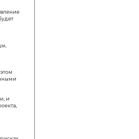
равление
будет
ды,
 этом
енными
и, и
оекта,
я
рисках,