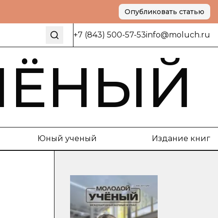
Опубликовать статью
+7 (843) 500-57-53
info@moluch.ru
ЧЁНЫЙ
Юный ученый
Издание книг