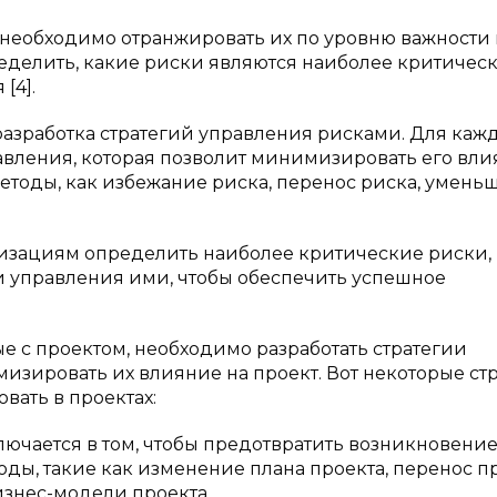
 необходимо отранжировать их по уровню важности
ределить, какие риски являются наиболее критичес
[4].
азработка стратегий управления рисками. Для каж
авления, которая позволит минимизировать его вли
методы, как избежание риска, перенос риска, умен
изациям определить наиболее критические риски,
ии управления ими, чтобы обеспечить успешное
ые с проектом, необходимо разработать стратегии
изировать их влияние на проект. Вот некоторые ст
вать в проектах:
ключается в том, чтобы предотвратить возникновение
ды, такие как изменение плана проекта, перенос п
знес-модели проекта.