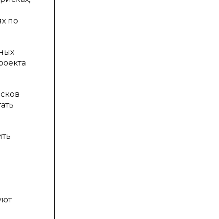
х по
дных
роекта
исков
тать
ить
уют