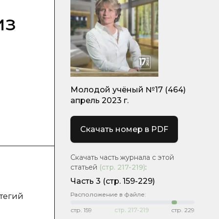
из
Молодой учёный №17 (464)
апрель 2023 г.
Скачать номер в PDF
Скачать часть журнала с этой
статьей
(стр.
217-219
)
:
Часть 3
(стр. 159-229)
Расположение в файле:
атегий
стр.
159
стр.
217-219
стр.
229