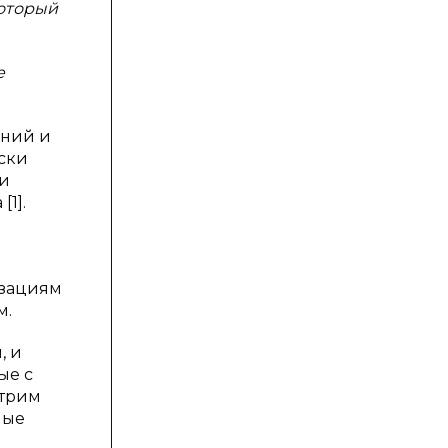
который
е
аний и
иски
 и
1].
изациям
м.
, и
ые с
отрим
ные