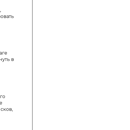
,
зовать
аге
нуть в
го
е
сков,