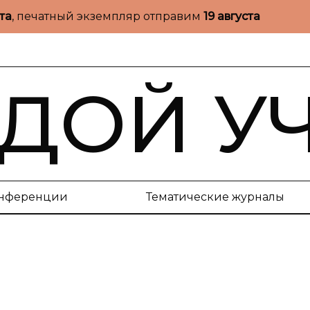
ста
, печатный экземпляр отправим
19 августа
ДОЙ У
нференции
Тематические журналы