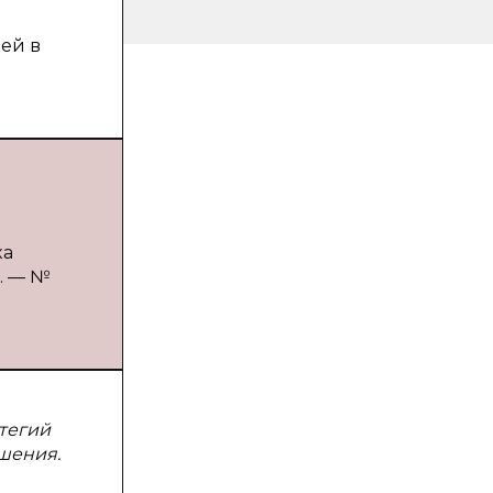
лей в
ка
3. — №
атегий
шения.