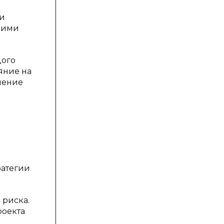
 и
кими
дого
яние на
ьшение
ратегии
 риска.
роекта