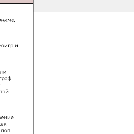
аниме,
еоигр и
ели
граф,
т
 той
вение
как
 поп-