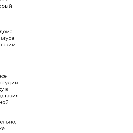
торый
 дома,
льтура
 таким
все
-студии
ку в
дставил
ьной
ельно,
ке