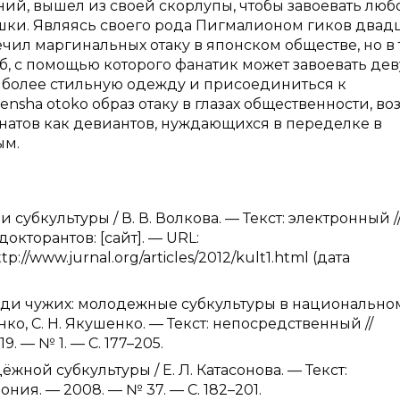
ний, вышел из своей скорлупы, чтобы завоевать люб
шки. Являясь своего рода Пигмалионом гиков двад
ечил маргинальных отаку в японском обществе, но в 
, с помощью которого фанатик может завоевать дев
ть более стильную одежду и присоединиться к
sha otoko образ отаку в глазах общественности, во
атов как девиантов, нуждающихся в переделке в
ым.
субкультуры / В. В. Волкова. — Текст: электронный /
кторантов: [сайт]. — URL:
tp://www.jurnal.org/articles/2012/kult1.html (дата
среди чужих: молодежные субкультуры в национально
ко, С. Н. Якушенко. — Текст: непосредственный //
19. — № 1. — С. 177–205.
ёжной субкультуры / Е. Л. Катасонова. — Текст:
ия. — 2008. — № 37. — С. 182–201.