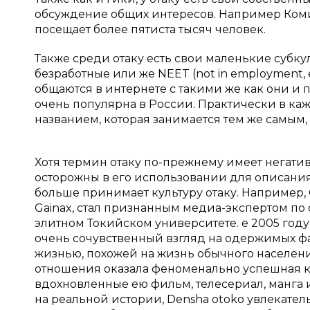
обсуждение общих интересов. Например Коми
посещает более пятиста тысяч человек.
Также среди отаку есть свои маленькие субк
безработные или же NEET (not in employment, e
общаются в интернете с такими же как они и
очень популярна в России. Практически в ка
названием, которая занимается тем же самым, 
Хотя термин отаку по-прежнему имеет негати
осторожны в его использовании для описания 
больше принимает культуру отаку. Например,
Gainax, стал признанным медиа-экспертом по о
элитном Токийском университете. e 2005 год
очень сочувственный взгляд на одержимых фа
жизнью, похожей на жизнь обычного населен
отношения оказала феноменально успешная кн
вдохновленные ею фильм, телесериал, манга 
на реальной истории, Densha otoko увлекател