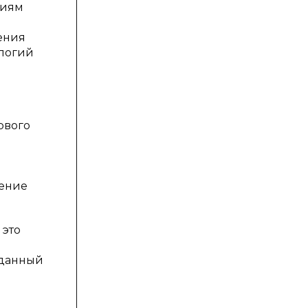
виям
ения
ологий
рвого
щение
 это
 данный