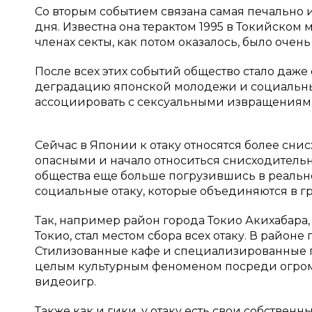
Со вторым событием связана самая печально 
дня. Известна она терактом 1995 в Токийском 
членах секты, как потом оказалось, было очен
После всех этих событий общество стало даже
деградацию японской молодежи и социальный
ассоциировать с сексуальными извращениям
Сейчас в Японии к отаку относятся более сни
опасными и начало относиться снисходительн
общества еще больше погрузившись в реально
социальные отаку, которые объединяются в г
Так, например район города Токио Акихабара
Токио, стал местом сбора всех отаку. В район
Стилизованные кафе и специализированные п
целым культурным феноменом посреди огромн
видеоигр.
Также как и гики, у отаку есть свои собствен