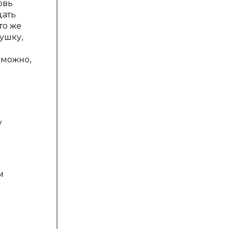
овь
цать
то же
ушку,
зможно,
/
м