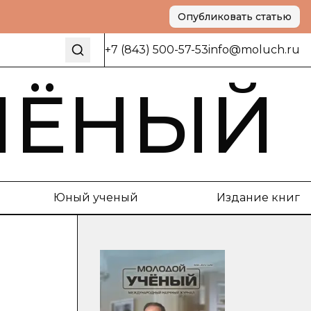
Опубликовать статью
+7 (843) 500-57-53
info@moluch.ru
ЧЁНЫЙ
Юный ученый
Издание книг