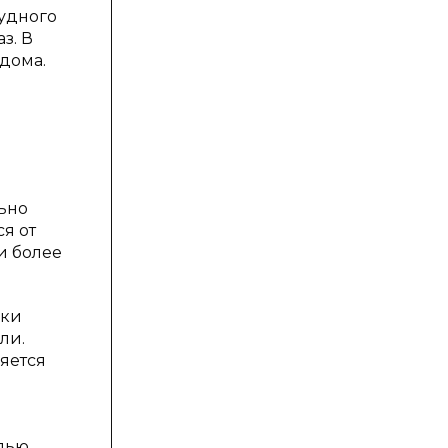
судного
з. В
 дома.
льно
я от
и более
ики
ли.
яется
елью