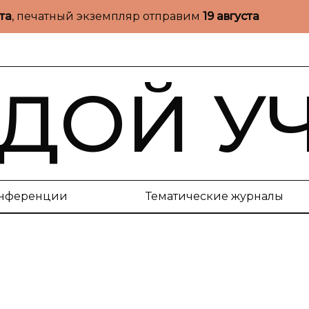
ста
, печатный экземпляр отправим
19 августа
ДОЙ У
нференции
Тематические журналы