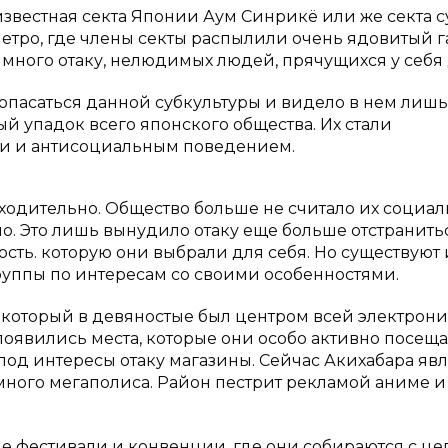
известная секта Японии Аум Синрикё или же секта 
метро, где члены секты распылили очень ядовитый га
ь много отаку, нелюдимых людей, прячущихся у себя
 опасаться данной субкультуры и видело в нем лишь
 упадок всего японского общества. Их стали
и и антисоциальным поведением.
сходительно. Общество больше не считало их социа
о. Это лишь вынудило отаку еще больше отстранитьс
сть. которую они выбрали для себя. Но существуют 
руппы по интересам со своими особенностями.
, который в девяностые был центром всей электрон
е появились места, которые они особо активно посеща
од интересы отаку магазины. Сейчас Акихабара явл
ого мегаполиса. Район пестрит рекламой аниме и
ные фестивали и конвенции, где они собираются с ц