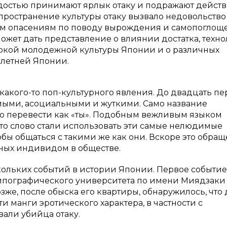
ордостью принимают ярлык отаку и подражают дейст
пространение культуры отаку вызвало недовольство
им опасениям по поводу вырождения и самопоглощ
жет дать представление о влиянии достатка, техн
яркой молодежной культуры Японии и о различных
елетней Японии.
какого-то поп-культурного явления. До двадцать пе
мыми, асоциальными и жуткими. Само название
но перевести как «ты». Подобным вежливым языком
то слово стали использовать эти самые нелюдимые
обы общаться с такими же как они. Вскоре это обра
ных индивидом в обществе.
кольких событий в истории Японии. Первое событие
 типографического университета по имени Миядзаки
озже, после обыска его квартиры, обнаружилось, что
и манги эротического характера, в частности с
али убийца отаку.