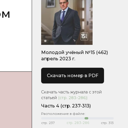
ом
Молодой учёный №15 (462)
апрель 2023 г.
Скачать номер в PDF
Скачать часть журнала с этой
статьей
(стр.
283-286
)
:
Часть 4
(стр. 237-313)
Расположение в файле:
стр.
237
стр.
283-286
стр.
313