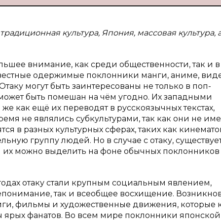
 традиционная культура, Япония, массовая культура, 
льшее внимание, как среди общественности, так и в
известные одержимые поклонники манги, аниме, вид
таку могут быть заинтересованы не только в поп-
й может быть помешан на чём угодно. Их западными
же как ещё их переводят в русскоязычных текстах,
емя не являлись субкультурами, так как они не им
ятся в разных культурных сферах, таких как кинемато
льную группу людей. Но в случае с отаку, существуе
м их можно выделить на фоне обычных поклонников
х годах отаку стали крупным социальным явлением,
понимание, так и всеобщее восхищение. Возникно
иги, фильмы и художественные движения, которые 
ы ярых фанатов. Во всем мире поклонники японской