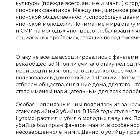
культуры (прежде всего, аниме и манги) с г
японских фанатиков. Между тем, широкое рас
японской общественности, способствуя давн
японской молодежи. Понимание мира отаку мо
и СМИ на молодых японцев, о глобализации 
социальных проблемах, стоящих перед тысяч
Отаку не всегда ассоциировались с фанатами 
века общество Японии считало отаку нелюди
происходит из японского слова, которое мож
пользовались домохозяйки в Японии. Потом э
отбросы общества, сидящие дома, для того, чт
стало именем нарицательным для всех подоб
Особая неприязнь к ним появилась из-за нес
отаку серийный убийца. В 1989 году студент
Цутомо, растлил и убил 4 молодых девушек. П
убийца был ярым фанатом манги, в особенност
несовершеннолетними. Данного убийцу прозв