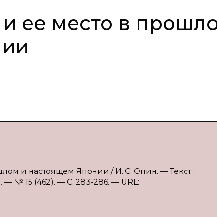
 и ее место в прошл
нии
шлом и настоящем Японии / И. С. Опин. — Текст :
 № 15 (462). — С. 283-286. — URL: