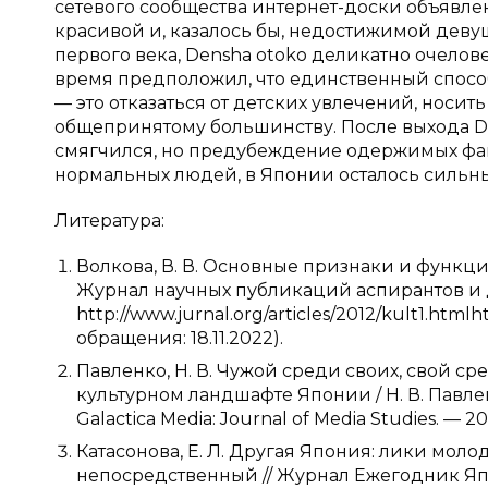
сетевого сообщества интернет-доски объявле
красивой и, казалось бы, недостижимой деву
первого века, Densha otoko деликатно очелов
время предположил, что единственный способ
— это отказаться от детских увлечений, носи
общепринятому большинству. После выхода Den
смягчился, но предубеждение одержимых фан
нормальных людей, в Японии осталось сильн
Литература:
Волкова, В. В. Основные признаки и функции 
Журнал научных публикаций аспирантов и до
http://www.jurnal.org/articles/2012/kult1.htmlht
обращения: 18.11.2022).
Павленко, Н. В. Чужой среди своих, свой 
культурном ландшафте Японии / Н. В. Павлен
Galactica Media: Journal of Media Studies. — 20
Катасонова, Е. Л. Другая Япония: лики молод
непосредственный // Журнал Ежегодник Япон