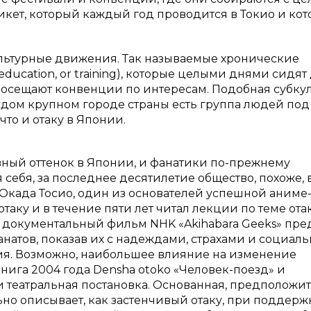
кет, который каждый год проводится в Токио и ко
ультурные движения. Так называемые хронические
ducation, or training), которые целыми днями сидят
 посещают конвенции по интересам. Подобная субку
ждом крупном городе страны есть группа людей под
что и отаку в Японии.
вный оттенок в Японии, и фанатики по-прежнему
себя, за последнее десятилетие общество, похоже, 
 Окада Тосио, один из основателей успешной аниме
таку и в течение пяти лет читал лекции по теме ота
у документальный фильм NHK «Akihabara Geeks» пре
натов, показав их с надеждами, страхами и социал
ия. Возможно, наибольшее влияние на изменение
ига 2004 года Densha otoko «Человек-поезд» и
и театральная постановка. Основанная, предположит
ьно описывает, как застенчивый отаку, при поддерж