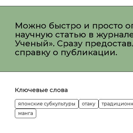
Можно быстро и просто о
научную статью в журнал
Ученый». Сразу предоста
справку о публикации.
Ключевые слова
японские субкультуры
отаку
традиционн
манга