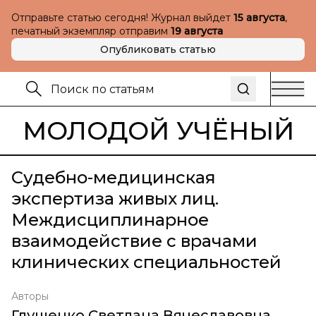
Отправьте статью сегодня! Журнал выйдет
15 августа
,
печатный экземпляр отправим
19 августа
Опубликовать статью
МОЛОДОЙ УЧЁНЫЙ
Судебно-медицинская
экспертиза живых лиц.
Междисциплинарное
взаимодействие с врачами
клинических специальностей
Авторы
Глущенко Светлана Вячеславовна
,