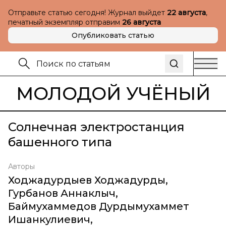
Отправьте статью сегодня! Журнал выйдет
22 августа
,
печатный экземпляр отправим
26 августа
Опубликовать статью
МОЛОДОЙ УЧЁНЫЙ
Солнечная электростанция
башенного типа
Авторы
Ходжадурдыев Ходжадурды
,
Гурбанов Аннаклыч
,
Баймухаммедов Дурдымухаммет
Ишанкулиевич
,