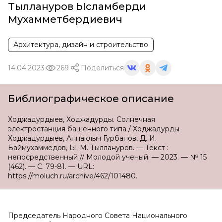
Тыллануров Ысламберди
Мухамметбердиевич
Архитектура, дизайн и строительство
14.04.2023
269
Поделиться
Библиографическое описание
Ходжадурдыев, Ходжадурды. Солнечная
электростанция башенного типа / Ходжадурды
Ходжадурдыев, Аннаклыч Гурбанов, Д. И.
Баймухаммедов, Ы. М. Тыллануров. — Текст :
непосредственный // Молодой ученый. — 2023. — № 15
(462). — С. 79-81. — URL:
https://moluch.ru/archive/462/101480.
Председатель Народного Совета Национального