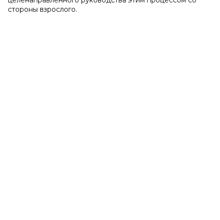
целенаправленного руководства этим процессом со
стороны взрослого.