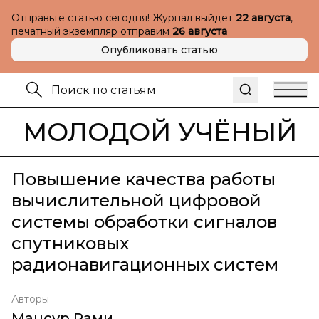
Отправьте статью сегодня! Журнал выйдет
22 августа
,
печатный экземпляр отправим
26 августа
Опубликовать статью
МОЛОДОЙ УЧЁНЫЙ
Повышение качества работы
вычислительной цифровой
системы обработки сигналов
спутниковых
радионавигационных систем
Авторы
Мансур Рами
,