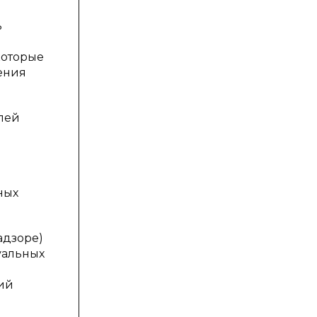
ь
которые
ения
лей
ных
адзоре)
уальных
вий