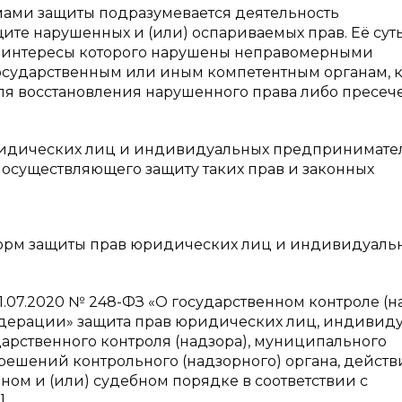
ами защиты подразумевается деятельность
ите нарушенных и (или) оспариваемых прав. Её сут
ные интересы которого нарушены неправомерными
государственным или иным компетентным органам, 
я восстановления нарушенного права либо пресеч
ридических лиц и индивидуальных предпринимате
 осуществляющего защиту таких прав и законных
 форм защиты прав юридических лиц и индивидуаль
.07.2020 № 248-ФЗ «О государственном контроле (н
дерации» защита прав юридических лиц, индивид
рственного контроля (надзора), муниципального
решений контрольного (надзорного) органа, дейст
ном и (или) судебном порядке в соответствии с
.