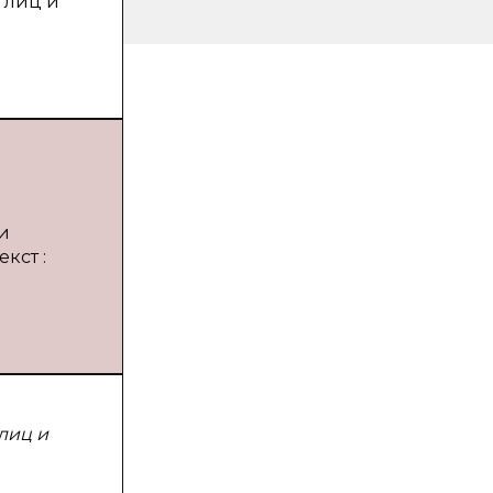
 лиц и
и
кст :
лиц и