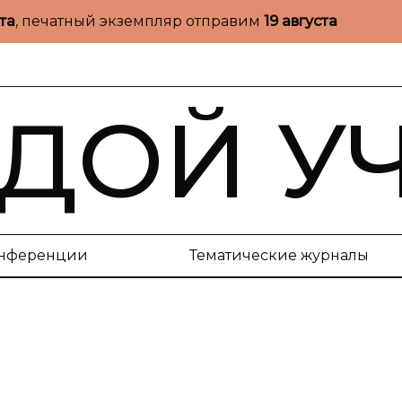
ста
, печатный экземпляр отправим
19 августа
ДОЙ У
нференции
Тематические журналы