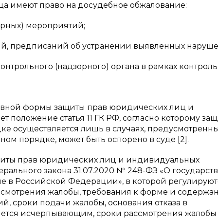
ца имеют право на досудебное обжалование:
орных) мероприятий;
тий, предписаний об устранении выявленных наруш
онтрольного (надзорного) органа в рамках контрол
вной формы защиты прав юридических лиц и
положение статья 11 ГК РФ, согласно которому защ
ке осуществляется лишь в случаях, предусмотренн
ом порядке, может быть оспорено в суде [2].
щиты прав юридических лиц и индивидуальных
рального закона 31.07.2020 № 248-ФЗ «О государст
е в Российской Федерации», в которой регулируютс
ссмотрения жалобы, требования к форме и содержа
, сроки подачи жалобы, основания отказа в
яется исчерпывающим, сроки рассмотрения жалобы