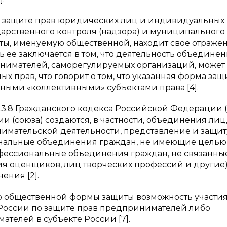
«О защите прав юридических лиц и индивидуальных
рственного контроля (надзора) и муниципального
ты, именуемую общественной, находит свое отраже
ь её заключается в том, что деятельность объедине
имателей, саморегулируемых организаций, может
 прав, что говорит о том, что указанная форма защ
ными «коллективными» субъектами права [4].
123.8 Гражданского кодекса Российской Федерации 
 (союза) создаются, в частности, объединения лиц
ательской деятельности, представление и защит
нальные объединения граждан, не имеющие целью
офессиональные объединения граждан, не связанные
я оценщиков, лиц творческих профессий и другие)
ения [2].
ью общественной формы защиты возможность участия
России по защите прав предпринимателей либо
телей в субъекте России [7].