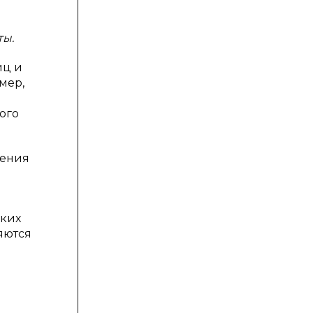
ты.
иц и
мер,
ого
шения
ских
яются