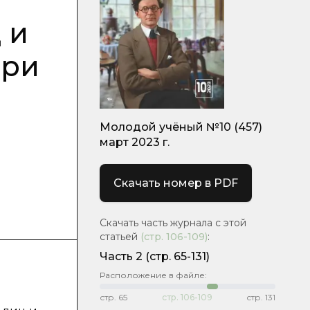
 и
при
Молодой учёный №10 (457)
март 2023 г.
Скачать номер в PDF
Скачать часть журнала с этой
статьей
(стр.
106-109
)
:
Часть 2
(стр. 65-131)
Расположение в файле:
стр.
65
стр.
106-109
стр.
131