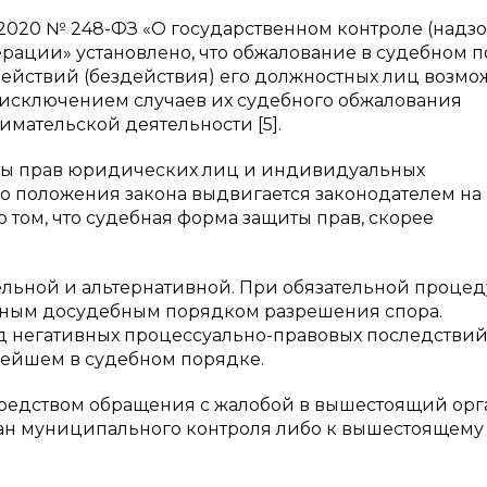
7.2020 № 248-ФЗ «О государственном контроле (надзо
ации» установлено, что обжалование в судебном 
действий (бездействия) его должностных лиц возмо
а исключением случаев их судебного обжалования
ательской деятельности [5].
ты прав юридических лиц и индивидуальных
 положения закона выдвигается законодателем на
 том, что судебная форма защиты прав, скорее
ельной и альтернативной. При обязательной проце
ьным досудебным порядком разрешения спора.
д негативных процессуально-правовых последствий
нейшем в судебном порядке.
редством обращения с жалобой в вышестоящий орг
ган муниципального контроля либо к вышестоящему