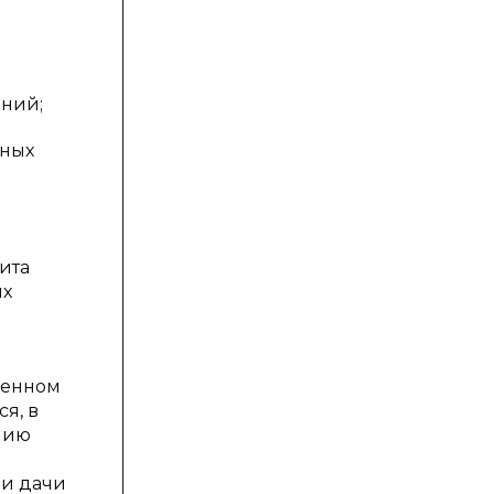
ений;
ьных
ита
ых
венном
я, в
нию
 и дачи