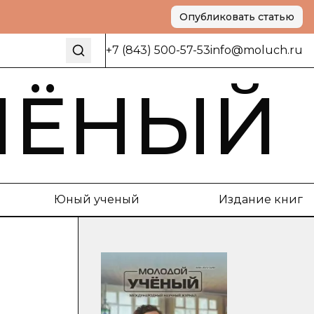
Опубликовать статью
+7 (843) 500-57-53
info@moluch.ru
ЧЁНЫЙ
Юный ученый
Издание книг