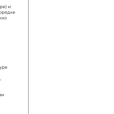
ре) и
порядке
жно
дуре
,
ан