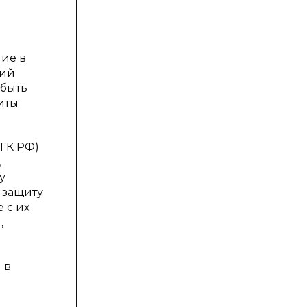
ние в
ний
 быть
иты
(ГК РФ)
,
у
 защиту
 с их
,
 в