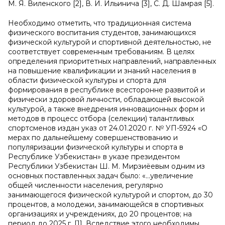
М. Я. Виленского [2], В. И. Ильинича [3], С. Д. Шамрая [5].
Необходимо отметить, что традиционная система
физического воспитания студентов, занимающихся
физической культурой и спортивной деятельностью, не
соответствует современным требованиям. В целях
определения приоритетных направлений, направленных
на повышение квалификации и знаний населения в
области физической культуры и спорта для
формирования в республике всесторонне развитой и
физически здоровой личности, обладающей высокой
культурой, а также внедрения инновационных форм и
методов в процесс отбора (селекции) талантливых
спортсменов издан указ от 24.01.2020 г. № УП-5924 «О
мерах по дальнейшему совершенствованию и
популяризации физической культуры и спорта в
Республике Узбекистан» в указе президентом
Республики Узбекистан Ш. М. Мирзиёевым одним из
основных поставленных задач было: «…увеличение
общей численности населения, регулярно
занимающегося физической культурой и спортом, до 30
процентов, а молодежи, занимающейся в спортивных
организациях и учреждениях, до 20 процентов; на
период до 2025 г. [1]. Вследствие этого необходимы