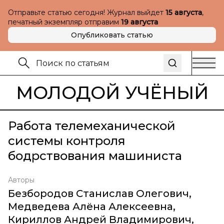
Отправьте статью сегодня! Журнал выйдет
15 августа
,
печатный экземпляр отправим
19 августа
Опубликовать статью
МОЛОДОЙ УЧЁНЫЙ
Работа телемеханической
системы контроля
бодрствования машиниста
Авторы
Безбородов Станислав Олегович
,
Медведева Алёна Алексеевна
,
Кириллов Андрей Владимирович
,