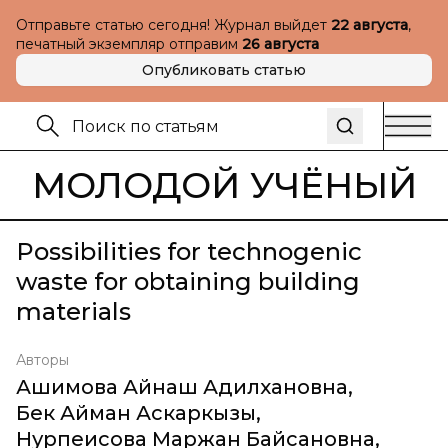
Отправьте статью сегодня! Журнал выйдет
22 августа
,
печатный экземпляр отправим
26 августа
Опубликовать статью
МОЛОДОЙ УЧЁНЫЙ
Possibilities for technogenic
waste for obtaining building
materials
Авторы
Ашимова Айнаш Адилхановна
,
Бек Айман Аскаркызы
,
Нурпеисова Маржан Байсановна
,