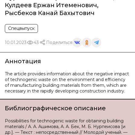
Кулдеев Ержан Итеменович
,
Рысбеков Канай Бахытович
Спецвыпуск
10.01.2023
43
Поделиться
Аннотация
The article provides information about the negative impact
of technogenic waste on the environment and efficiency
of manufacturing building materials from them, which are
necessary in the rapidly developing construction industry.
Библиографическое описание
Possibilities for technogenic waste for obtaining building
materials / А. А. Ашимова, А. А. Бек, М. Б. Нурпеисова [и
др.]. — Текст : непосредственный // Молодой ученый. —