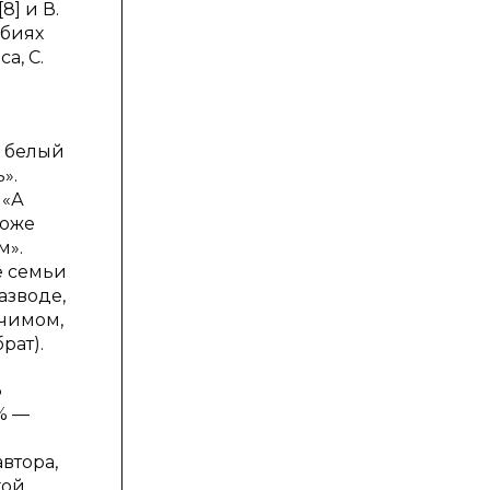
] и В.
обиях
а, С.
 белый
».
 «А
тоже
м».
е семьи
азводе,
тчимом,
рат).
В
% —
втора,
гой