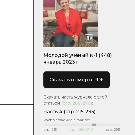
Молодой учёный №1 (448)
январь 2023 г.
Скачать номер в PDF
Скачать часть журнала с этой
статьей
(стр.
266-270
)
:
Часть 4
(стр. 215-295)
Расположение в файле:
стр.
215
стр.
266-270
стр.
295