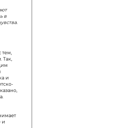
ают
ь в
увства.
 тем,
 Так,
щим
я
ка и
тско-
казано,
а.
инимает
 и