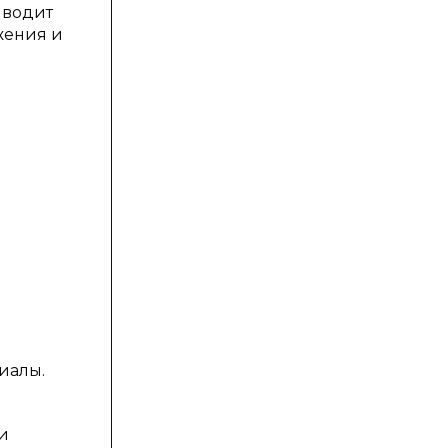
иводит
жения и
иалы.
и