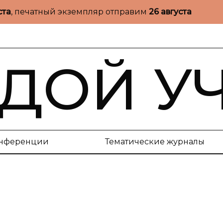
ста
, печатный экземпляр отправим
26 августа
ДОЙ У
нференции
Тематические журналы