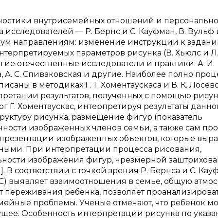
гностики внутрисемейных отношений и персональн
исследователей — Р. Бернс и С. Кауфман, В. Вульф и
двум направлениям: изменение инструкции к заданию
нтерпретируемых параметров рисунка (В. Хьюлс и Л
ие отечественные исследователи и практики: А. И.
сева, А. С. Спиваковская и другие. Наиболее полно про
аны в методиках Г. Т. Хоментаускаса и В. К. Лосевой 
рпретации результатов, полученных с помощью рису
ог Г. Хоментаускас, интерпретируя результаты данно
руктуру рисунка, размещение фигур (показатель
ности изображенных членов семьи, а также сам пр
 презентации изображенных объектов, которые выр
ьными. При интерпретации процесса рисования,
ности изображения фигур, чрезмерной заштрихова
]. В соответствии с точкой зрения Р. Бернса и С. Ка
С) выявляет взаимоотношения в семье, общую атмо
ет переживания ребенка, позволяет проанализирова
мейные проблемы. Ученые отмечают, что ребенок м
дущее. Особенность интерпретации рисунка по указ