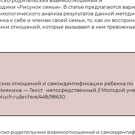
етско-родительских взаимоотношений и
ики «Рисунок семьи». В статье предлагаются вар
хологического анализа результатов данной методи
а к себе и членам своей семьи, то, как он воспри
истики отношений, которые вызывают в нем тревожные
льских отношений и самоидентификации ребенка по
 Чиякина. — Текст : непосредственный // Молодой уч
oluch.ru/archive/448/98630.
тско-родительских взаимоотношений и самоиденти