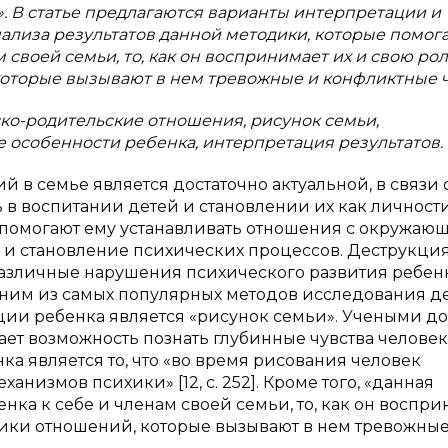
. В статье предлагаются варианты интерпретации и
ализа результатов данной методики, которые помог
своей семьи, то, как он воспринимает их и свою рол
 которые вызывают в нем тревожные и конфликтные ч
ско-родительские отношения, рисунок семьи,
 особенности ребенка, интерпретация результатов.
в семье является достаточно актуальной, в связи с
в воспитании детей и становлении их как личности.
и помогают ему устанавливать отношения с окружаю
 и становление психических процессов. Деструкци
азличные нарушения психического развития ребен
ним из самых популярных методов исследования де
и ребенка является «рисунок семьи». Учеными до
ет возможность познать глубинные чувства человек
 является то, что «во время рисования человек
анизмов психики» [12, с. 252]. Кроме того, «данная
ка к себе и членам своей семьи, то, как он воспр
истики отношений, которые вызывают в нем тревожные