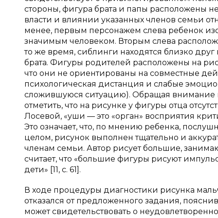
стороны, фигура брата и папы расположены н
власти и влиянии указанных членов семьи от
менее, первым персонажем слева ребенок изо
значимым человеком. Вторым слева расположен 
то же время, сиблинги находятся близко друг
брата. Фигуры родителей расположены на рису
что они не ориентированы на совместные де
психологическая дистанция и слабые эмоцио
сложившуюся ситуацию). Обращая внимание 
отметить, что на рисунке у фигуры отца отсутст
Лосевой, «уши — это «орган» восприятия крит
Это означает, что, по мнению ребенка, послуш
целом, рисунок выполнен тщательно и аккурат
членам семьи. Автор рисует большие, занима
считает, что «большие фигуры рисуют импул
дети» [11, с. 61].
В ходе процедуры диагностики рисунка мальчи
отказался от предложенного задания, пояснив,
может свидетельствовать о неудовлетворенно