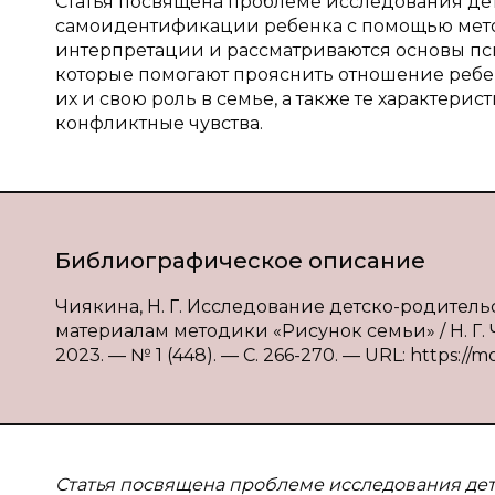
Статья посвящена проблеме исследования д
самоидентификации ребенка с помощью метод
интерпретации и рассматриваются основы пси
которые помогают прояснить отношение ребенк
их и свою роль в семье, а также те характер
конфликтные чувства.
Библиографическое описание
Чиякина, Н. Г. Исследование детско-родите
материалам методики «Рисунок семьи» / Н. Г.
2023. — № 1 (448). — С. 266-270. — URL: https://m
Статья посвящена проблеме исследования де