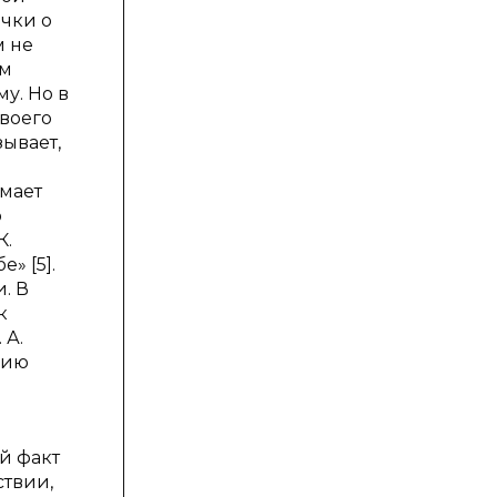
очки о
м не
ым
у. Но в
своего
ывает,
мает
о
К.
» [5].
. В
к
 А.
нию
ый факт
ствии,