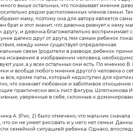
емного выше остальных, что показывает мнение дев
носительно рядом расположенных членов семьи. Те
бразил маму, поэтому она для автора является сам
брат и этот значит, что девочка ревнует к нему мам
 к другу, и девочка благожелательно воспринимает 
нке далеко друг от друга, тем самым ребенок показ
йствия, между ними существует определенная
нальные связи (родители в разводе, ребенок прини
на искажения в изображении человека, необходим
вуют уши, а у всех остальных они есть. По мнению В. 
ики и вообще любого мнения другого человека о себе
ны все, кроме папы, который недоступен для критики
но, что означает любовное и заботливое отношение 
ющие практически весь лист фигуры. Шляпникова И.
ьсивные, уверенные в себе, склонные к доминирова
ка А. (Рис. 2) было отмечено, что мальчик сначала
 что он не умеет рисовать и у него нет семьи. Данн
сти семейной ситуацией ребенка. Однако, впослед