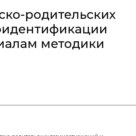
ско-родительских
оидентификации
иалам методики