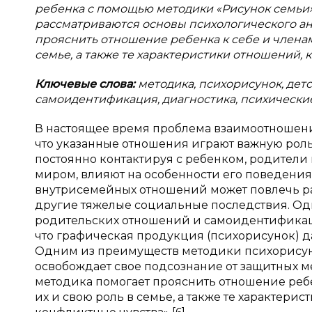
ребенка с помощью методики «Рисунок семьи»
рассматриваются основы психологического ан
прояснить отношение ребенка к себе и членам 
семье, а также те характеристики отношений,
Ключевые слова:
методика, психорисунок, дет
самоидентификация, диагностика, психические
В настоящее время проблема взаимоотношений 
что указанные отношения играют важную роль 
постоянно контактируя с ребенком, родител
миром, влияют на особенности его поведения
внутрисемейных отношений может повлечь р
другие тяжелые социальные последствия. Од
родительских отношений и самоидентификаци
что графическая продукция (психорисунок) да
Одним из преимуществ методики психорисунка
освобождает свое подсознание от защитных мех
методика помогает прояснить отношение ребен
их и свою роль в семье, а также те характер