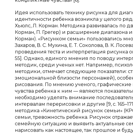
конфликтные чувства» [6].
Идея использовать технику рисунка для диа
идентичности ребенка возникла у целого ряда 
Хьюлс, Л. Корман. Методика развивалась по 
Корман, П. Грегер) и расширение диапазона и
Корман). «Рисунком семьи» пользовались мног
Захаров, В. С. Мухина, Е. Т. Соколова, В. К. Ло
проведения теста и интерпретация рисунка опис
55]. Однако, единого мнения по поводу инте
методик, среди ученых нет. Например, психол
методики, отмечает следующие показатели: ст
эмоциональной близости персонажей), особен
рисования. По мнению ученого, графические
чувства ребенка к ним — являются показател
необходимо уделять внимание последователь
интервалам перерисовки и другие [9, с. 165–171
методика «Кинетический рисунок семьи» (КР
семьи, тревожность ребенка. Рисунок отража
семейную ситуацию и выявить актуальные се
нарисовать как настоящее, так прошлое и бу