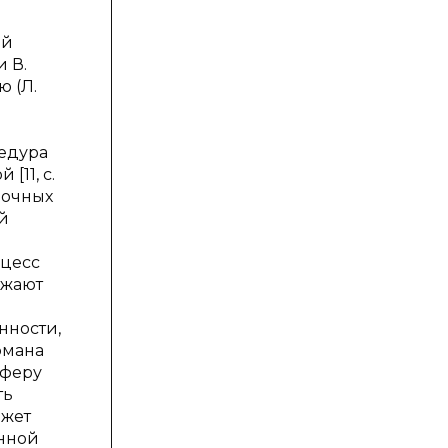
ой
 В.
 (Л.
.
цедура
[11, с.
ночных
й
оцесс
ажают
нности,
уфмана
сферу
ть
ожет
анной