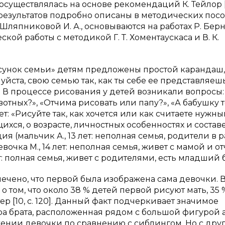
осуществлялась на основе рекомендаций К. Тейлор [8
 результатов подробно описаны в методических пос
 Шляпниковой И. А., основываются на работах P. Бернс
ской работы с методикой Г. Т. Хоментаускаса и В. К.
унок семьи» детям предложены простой карандаш,
уйста, свою семью так, как ты себе ее представляешь
 В процессе рисования у детей возникали вопросы:
вотных?», «Отчима рисовать или папу?», «А бабушку 
т: «Рисуйте так, как хочется или как считаете нужны
ся, о возрасте, личностных особенностях и состав
 (мальчик А., 13 лет: неполная семья, родители в р
вочка М., 14 лет: неполная семья, живет с мамой и о
т: полная семья, живет с родителями, есть младший б
тмечено, что первой была изображена сама девочки. 
 том, что около 38 % детей первой рисуют мать, 35 
тер [10, с. 120]. Данный факт подчеркивает значимое
а брата, расположенная рядом с большой фигурой а
ении девочки по сравнению с сиблингом. Но с дру