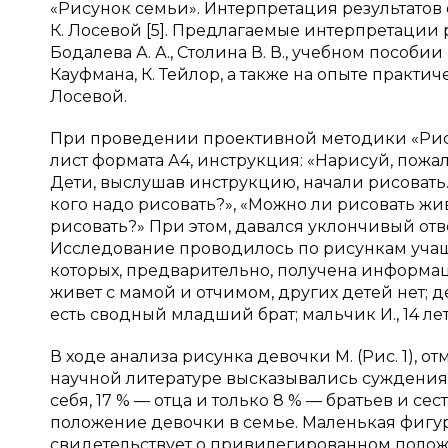
«Рисунок семьи». Интерпретация результатов 
К. Лосевой [5]. Предлагаемые интерпретации
Бодалева А. А., Столина В. В., учебном пособии
Кауфмана, К. Тейлор, а также на опыте практиче
Лосевой.
При проведении проективной методики «Рис
лист формата А4, инструкция: «Нарисуй, пожал
Дети, выслушав инструкцию, начали рисовать.
кого надо рисовать?», «Можно ли рисовать жи
рисовать?» При этом, давался уклончивый отве
Исследование проводилось по рисункам учащих
которых, предварительно, получена информация
живет с мамой и отчимом, других детей нет; де
есть сводный младший брат; мальчик И., 14 ле
В ходе анализа рисунка девочки М. (Рис. 1), о
научной литературе высказывались суждения о
себя, 17 % — отца и только 8 % — братьев и сес
положение девочки в семье. Маленькая фигур
свидетельствует о привилегированном полож