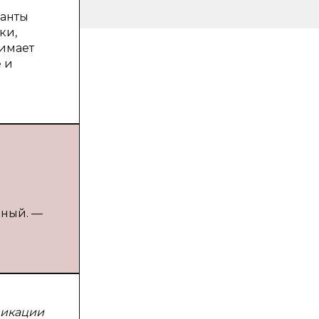
ианты
ки,
нимает
 и
еный. —
фикации