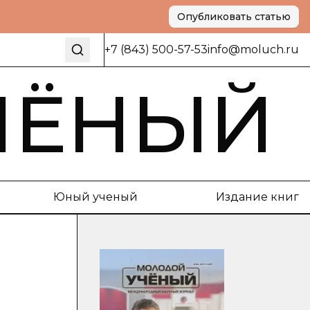
Опубликовать статью
+7 (843) 500-57-53
info@moluch.ru
ЧЁНЫЙ
Юный ученый
Издание книг