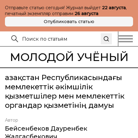
Отправьте статью сегодня! Журнал выйдет
22 августа
,
печатный экземпляр отправим
26 августа
Опубликовать статью
МОЛОДОЙ УЧЁНЫЙ
Қазақстан Республикасындағы
мемлекеттік әкімшілік
қызметшілер мен мемлекеттік
органдар қызметінің дамуы
Автор
Бейсенбеков Дауренбек
Жалгасбекович